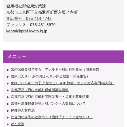
健康福祉部健康対策課
京都市上京区下立売通新町西入薮ノ内町
電話番号：075-414-4742
ファックス：075-431-3970
kentai@pref.kyoto.lg.jp
メニュー
京の伝統食材で作る！アレルギー対応料理教室（開催報告）
健康ばんざい 京のおばんざい弁当教室（開催報告）
食物アレルギーの子 京都おこしやす 旅館・ホテル対応専門相談窓口
京都府及び府内市町村保健師募集情報
京都府及び府内市町村管理栄養士・栄養士募集情報
京都府潜在保健師等人材バンクへの登録について
保健師人材育成
総合的な府民の健康づくり指針「きょうと健やか21」
がん検診