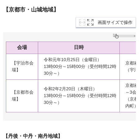
【京都市・山城地域】
画面サイズで操作
会場
日時
令和元年10月25日（金曜日）
【宇治市会
京都府
13時00分～15時00分（受付時間12時
場】
（宇治
30分～）
京都府
令和2年2月20日（木曜日）
【京都市会
～3会
13時00分～15時00分（受付時間12時
場】
（京都
30分～）
内町）
【丹後・中丹・南丹地域】