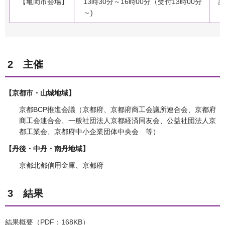
【亀岡市会場】
13時30分～16時00分（受付13時00分
～)
（
2 主催
【京都市・山城地域】
京都BCP推進会議（京都府、京都府商工会議所連合会、京都府
商工会連合会、一般社団法人京都経済同友会、公益社団法人京
都工業会、京都府中小企業団体中央会 等）
【丹後・中丹・南丹地域】
京都北都信用金庫、京都府
3 結果
結果概要（PDF：168KB）