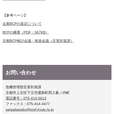
【参考ページ】
企業BCPの策定について
BCPの概要（PDF：567KB）
京都BCP検討会議・推進会議（災害対策課）
お問い合わせ
危機管理部災害対策課
京都市上京区下立売通新町西入薮ノ内町
電話番号：075-414-5613
ファックス：075-414-4477
saigaitaisaku@pref.kyoto.lg.jp