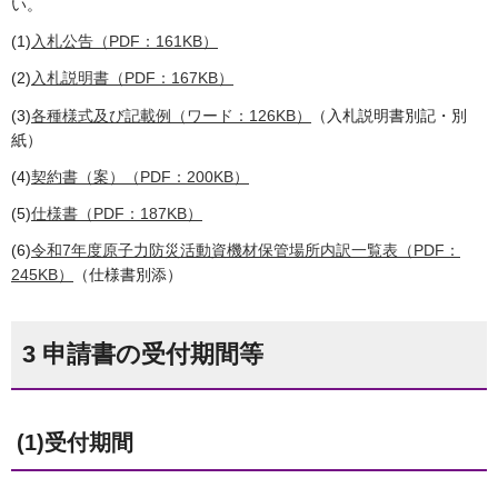
い。
(1)
入札公告（PDF：161KB）
(2)
入札説明書（PDF：167KB）
(3)
各種様式及び記載例（ワード：126KB）
（入札説明書別記・別
紙）
(4)
契約書（案）（PDF：200KB）
(5)
仕様書（PDF：187KB）
(6)
令和7年度原子力防災活動資機材保管場所内訳一覧表（PDF：
245KB）
（仕様書別添）
3 申請書の受付期間等
(1)受付期間