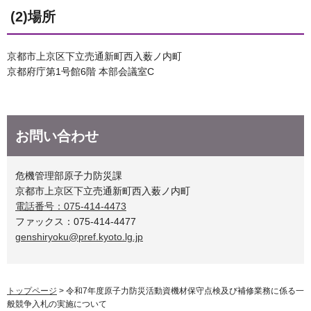
(2)場所
京都市上京区下立売通新町西入薮ノ内町
京都府庁第1号館6階 本部会議室C
お問い合わせ
危機管理部原子力防災課
京都市上京区下立売通新町西入薮ノ内町
電話番号：075-414-4473
ファックス：075-414-4477
genshiryoku@pref.kyoto.lg.jp
トップページ
> 令和7年度原子力防災活動資機材保守点検及び補修業務に係る一
般競争入札の実施について