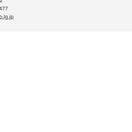
2
477
.lg.jp