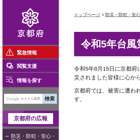
京都府
トップページ
>
防災・防犯・安
令和5年台風
緊急情報
閲覧支援
令和5年8月15日に京都
災されました皆様に心か
情報を探す
京都府では、被害に遭わ
す。
京都府の広報
防災・防犯・安心・