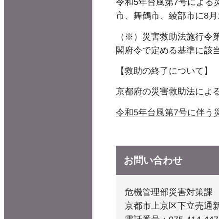
令和5年台風第7号によ
市、舞鶴市、綾部市に8月
（※）災害救助法施行令
閣府令で定める基準に該
【救助の終了について】
京都府の災害救助法による
令和5年台風第7号に伴う
お問い合わせ
危機管理部災害対策課
京都市上京区下立売通