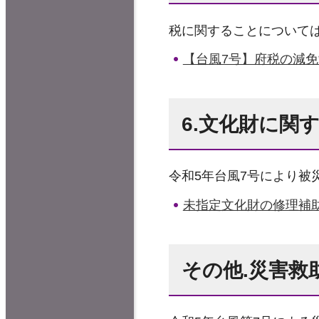
税に関することについて
【台風7号】府税の減
6.文化財に関
令和5年台風7号により
未指定文化財の修理補
その他.災害救