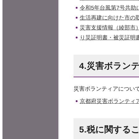
令和5年台風第7号共
生活再建に向けた市の
災害支援情報（綾部市
り災証明書・被災証明
4.災害ボラン
災害ボランティアについ
京都府災害ボランティ
5.税に関する