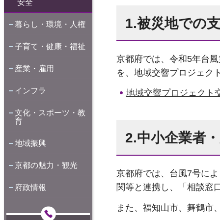
安全
1.被災地での
暮らし・環境・人権
子育て・健康・福祉
京都府では、令和5年台風
産業・雇用
を、地域交響プロジェク
インフラ
地域交響プロジェクト
文化・スポーツ・教
育
2.中小企業者
地域振興
京都の魅力・観光
京都府では、台風7号に
関等と連携し、「相談窓
府政情報
また、福知山市、舞鶴市