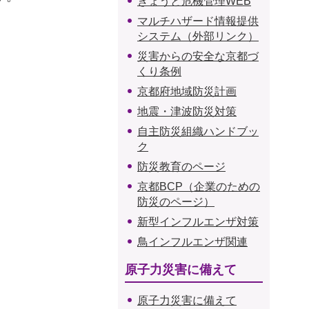
きょうと危機管理WEB
マルチハザード情報提供
システム（外部リンク）
災害からの安全な京都づ
くり条例
京都府地域防災計画
地震・津波防災対策
自主防災組織ハンドブッ
ク
防災教育のページ
京都BCP（企業のための
防災のページ）
新型インフルエンザ対策
鳥インフルエンザ関連
原子力災害に備えて
原子力災害に備えて