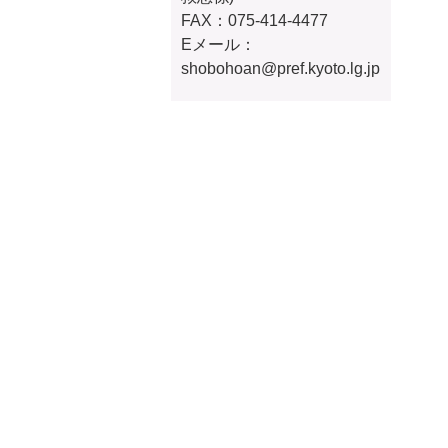
FAX：075-414-4477
Eメール：
shobohoan@pref.kyoto.lg.jp