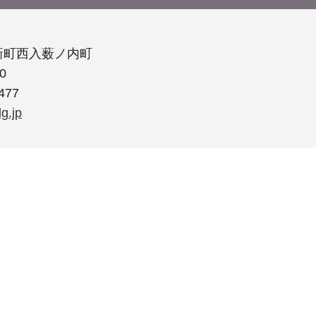
新町西入薮ノ内町
0
477
g.jp