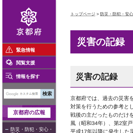
京都府
トップページ
>
防災・防犯・安
災害の記録
緊急情報
閲覧支援
災害の記録
情報を探す
京都府では、過去の災害
対策を行うための参考と
京都府の広報
戦後の主だったものだけを
風（昭和34年）、第2室
防災・防犯・安心・
平成17年以降に発生し