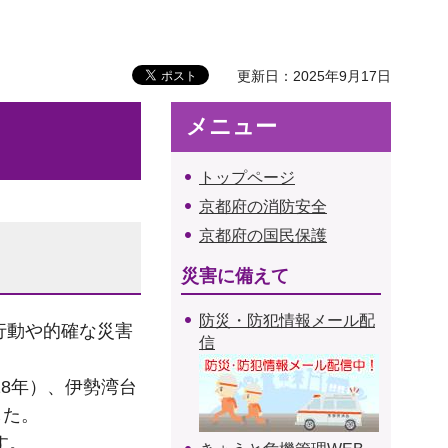
更新日：2025年9月17日
メニュー
トップページ
京都府の消防安全
京都府の国民保護
災害に備えて
防災・防犯情報メール配
行動や的確な災害
信
8年）、伊勢湾台
した。
す。