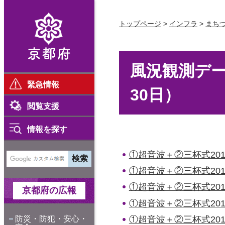
京都府
トップページ
>
インフラ
>
まち
風況観測デー
緊急情報
30日）
閲覧支援
情報を探す
①超音波＋②三杯式2015年
①超音波＋②三杯式2016年
①超音波＋②三杯式2016年
京都府の広報
①超音波＋②三杯式2016年
①超音波＋②三杯式2016年
防災・防犯・安心・