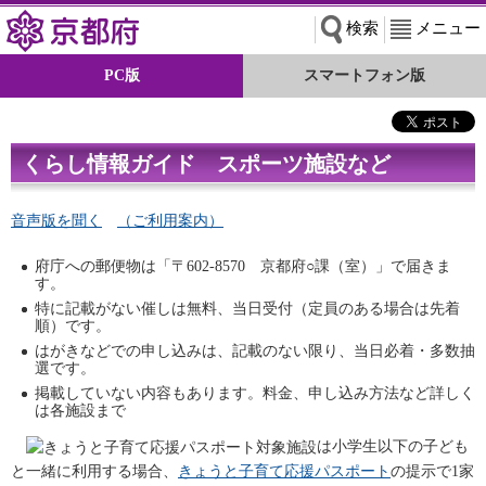
京都府
検索
メニュー
PC版
スマートフォン版
くらし情報ガイド スポーツ施設など
音声版を聞く
（ご利用案内）
○
府庁への郵便物は「〒602-8570 京都府
課（室）」で届きま
す。
特に記載がない催しは無料、当日受付（定員のある場合は先着
順）です。
はがきなどでの申し込みは、記載のない限り、当日必着・多数抽
選です。
掲載していない内容もあります。料金、申し込み方法など詳しく
は各施設まで
は小学生以下の子ども
と一緒に利用する場合、
きょうと子育て応援パスポート
の提示で1家