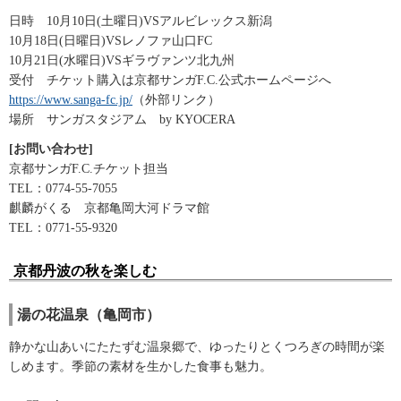
日時 10月10日(土曜日)VSアルビレックス新潟
10月18日(日曜日)VSレノファ山口FC
10月21日(水曜日)VSギラヴァンツ北九州
受付 チケット購入は京都サンガF.C.公式ホームページへ
https://www.sanga-fc.jp/
（外部リンク）
場所 サンガスタジアム by KYOCERA
[お問い合わせ]
京都サンガF.C.チケット担当
TEL：0774-55-7055
麒麟がくる 京都亀岡大河ドラマ館
TEL：0771-55-9320
京都丹波の秋を楽しむ
湯の花温泉（亀岡市）
静かな山あいにたたずむ温泉郷で、ゆったりとくつろぎの時間が楽
しめます。季節の素材を生かした食事も魅力。