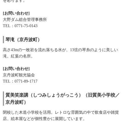
を彩ります。
[お問い合わせ]
大野ダム総合管理事務所
TEL：0771-75-0143
琴滝（京丹波町）
高さ43mの一枚岩を流れ落ちる水が、13弦の琴糸のように美しい
滝。紅葉の名所。
[お問い合わせ]
京丹波町観光協会
TEL：0771-89-1717
質美笑楽講（しつみしょうがっこう）（旧質美小学校／
京丹波町）
閉校した木造小学校を活用。レトロな雰囲気の中で飲食店や雑貨
店、絵本屋などが個性豊かに展開しています。