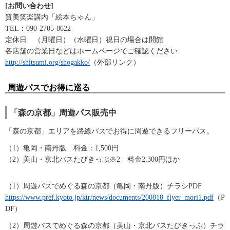
[お問い合わせ]
質美笑楽講内「絵本ちゃん」
TEL：090-2705-8622
定休日 （月曜日）（水曜日）祝日の場合は開館
各店舗の営業日などはホームページでご確認ください
http://shitsumi.org/shogakko/
（外部リンク）
周遊パスでお得に巡る
「森の京都」周遊パス販売中
「森の京都」エリアを路線バスでお得に周遊できるフリーパス。
（1）亀岡・南丹版 料金：1,500円
（2）美山・京北バスたびきっぷ※2 料金2,300円ほか
（1）周遊パスでめぐる森の京都（亀岡・南丹版）チラシPDF
https://www.pref.kyoto.jp/ktr/news/documents/200818_flyer_mori1.pdf
（P
DF）
（2）周遊パスでめぐる森の京都（美山・京北バスたびきっぷ）チラ