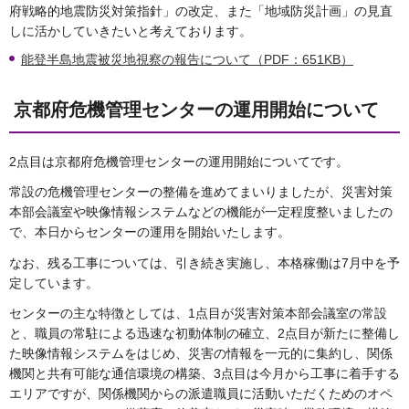
府戦略的地震防災対策指針」の改定、また「地域防災計画」の見直
しに活かしていきたいと考えております。
能登半島地震被災地視察の報告について（PDF：651KB）
京都府危機管理センターの運用開始について
2点目は京都府危機管理センターの運用開始についてです。
常設の危機管理センターの整備を進めてまいりましたが、災害対策
本部会議室や映像情報システムなどの機能が一定程度整いましたの
で、本日からセンターの運用を開始いたします。
なお、残る工事については、引き続き実施し、本格稼働は7月中を予
定しています。
センターの主な特徴としては、1点目が災害対策本部会議室の常設
と、職員の常駐による迅速な初動体制の確立、2点目が新たに整備し
た映像情報システムをはじめ、災害の情報を一元的に集約し、関係
機関と共有可能な通信環境の構築、3点目は今月から工事に着手する
エリアですが、関係機関からの派遣職員に活動いただくためのオペ