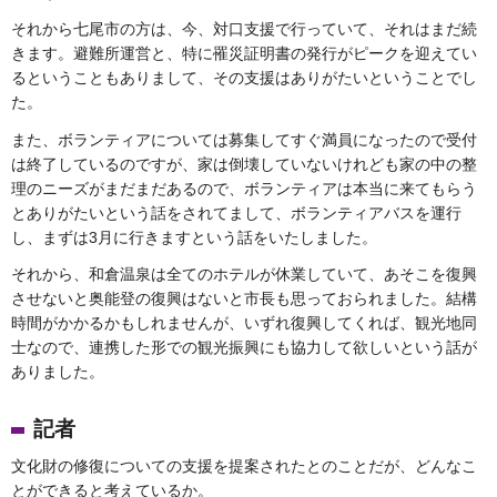
それから七尾市の方は、今、対口支援で行っていて、それはまだ続
きます。避難所運営と、特に罹災証明書の発行がピークを迎えてい
るということもありまして、その支援はありがたいということでし
た。
また、ボランティアについては募集してすぐ満員になったので受付
は終了しているのですが、家は倒壊していないけれども家の中の整
理のニーズがまだまだあるので、ボランティアは本当に来てもらう
とありがたいという話をされてまして、ボランティアバスを運行
し、まずは3月に行きますという話をいたしました。
それから、和倉温泉は全てのホテルが休業していて、あそこを復興
させないと奥能登の復興はないと市長も思っておられました。結構
時間がかかるかもしれませんが、いずれ復興してくれば、観光地同
士なので、連携した形での観光振興にも協力して欲しいという話が
ありました。
記者
文化財の修復についての支援を提案されたとのことだが、どんなこ
とができると考えているか。