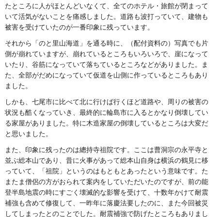
たところに人がほとんどいなくて、全てのホテル・旅館が閉まって
いて活気がないことを痛感しました。道路も波打っていて、建物も
被害を受けていたのが一番印象に残っています。
それから「のと里山海道」を通る時に、（配付資料の）写真でも片
側が崩れていますが、崩れているところもいろいろで、崖になって
いたり、谷筋になっていて落ちているところなどがありました。ま
た、全部がだめになっていて仮道を山側に作っているところもあり
ました。
しかも、七尾市に比べて北に行けば行くほど道路や、周りの被害の
状況も酷くなっていき、最終的に輪島市に入るとかなり倒壊してい
る家屋がありました。特に木造家屋の倒壊しているところは大変だ
と思いました。
また、印象に残ったのは總持寺祖院です。ここは曹洞宗の永平寺と
並ぶ総本山であり、昔に火事があって総本山自身は横浜の鶴見に移
っていて、「祖院」というのはもともとあったという意味です。た
またま僧侶の方がおられて案内をしていただいたのですが、前の能
登半島地震の時にすごく壊滅的な影響を受けて、十数年かけて耐震
補強も含めて修復して、一昨年に落慶法要したのに、また今回被災
してしまったとのことでした。耐震補強で防げたところもありまし