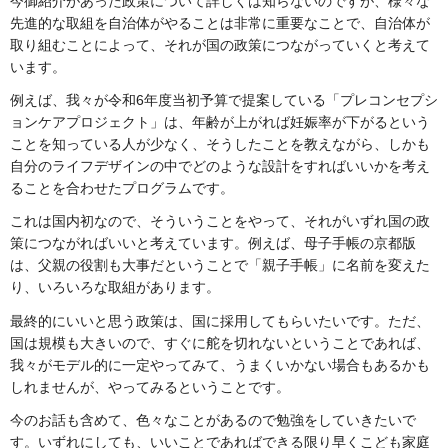
今御紹介があった政策について詳しくは知らないのですが、様々な
先進的な取組を自治体がやることは非常に重要なことで、自治体が
取り組むことによって、それが国の政策につながっていくと考えて
います。
例えば、我々が令和6年度当初予算で提案している「プレコンセプシ
ョンケアプロジェクト」は、年齢が上がれば妊娠率が下がるという
ことを知っている人が少なく、そうしたことを教えながら、しかも
自分のライフデザインの中でどのような設計をすればいいかを考え
ることを合わせたプログラムです。
これは国内初なので、そういうことをやって、それがいずれ国の政
策につながればいいと考えています。例えば、母子手帳の京都版
は、父親の役割も大事だということで「親子手帳」に名前を変えた
り、いろいろな取組があります。
最終的にいいと思う政策は、国に採用してもらいたいです。ただ、
国は規模も大きいので、すぐに舵を切れないということであれば、
我々がモデル的に一定やってみて、うまくいかない場合もあるかも
しれませんが、やってみるということです。
今のお話も含めて、色々なことがあるので勉強をしていきたいで
す。いずれにしても、いいことであればできる限り早くこども家庭