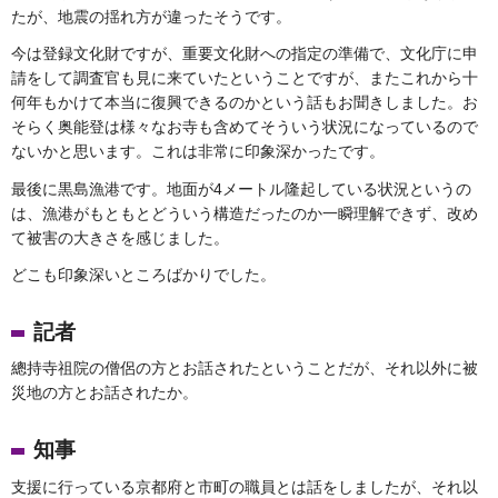
たが、地震の揺れ方が違ったそうです。
今は登録文化財ですが、重要文化財への指定の準備で、文化庁に申
請をして調査官も見に来ていたということですが、またこれから十
何年もかけて本当に復興できるのかという話もお聞きしました。お
そらく奥能登は様々なお寺も含めてそういう状況になっているので
ないかと思います。これは非常に印象深かったです。
最後に黒島漁港です。地面が4メートル隆起している状況というの
は、漁港がもともとどういう構造だったのか一瞬理解できず、改め
て被害の大きさを感じました。
どこも印象深いところばかりでした。
記者
總持寺祖院の僧侶の方とお話されたということだが、それ以外に被
災地の方とお話されたか。
知事
支援に行っている京都府と市町の職員とは話をしましたが、それ以