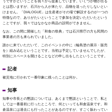
うですかということを我々から提案しています。いくつか物が出る
とは思いますが、石川から人が来たり、品物を送ったりしないとい
けません。「DIALOGUE」は生産者がその場で解説するのが一つの
特徴なので、ありがたいということで参加を決定いただいたという
ことですが、我々ではなかなか商品の説明ができません。
なお、この間に開催した「和食の祭典」では石川県庁の方も民間の
事業者の方も来られていました。
誰かに来ていただいて、このイベントの中に（輪島塗の展示・販売
を）組み込むということです。当初は予定していませんでしたが、
特別にスペースを開けることなどの申し出をしたということです。
記者
被災地に行かれて一番印象に残ったことは何か。
知事
知事や市長との懇談については、あくまで懇談ということで、私と
しては一番最初に行ったところで、何といっても和倉温泉です。和
倉温泉には過去にも行ったことがあるのですが、すごく賑わってい