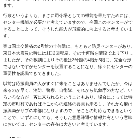
ます。
行政というよりも、まさに司令塔としての機能を果たすためには、
センター機能が必要だと考えていますので、今回このセンターがで
きることによって、そうした能力が飛躍的に向上すると考えていま
す。
実は国土交通省の2号館の十何階に、もともと防災センターがあり、
東日本大震災の時には1日2回程度、その十何階を階段で上り下りし
ましたが、その教訓によりその後は3号館の4階か5階に、完全な形
ではないですがセンターを設置することになり、徐々にセンターの
重要性を認識できてきました。
以前は応援職員の人がすぐに来ることはありませんでしたが、今は
来るのが早く、消防、警察、自衛隊、それから気象庁の方など、い
ろいろな方が一斉に来られるということもあり、場合によっては特
定の市町村であればそこからの連絡の要員も来るし、それから府は
振興局がサブの本部になりますので、そことの対応もできるという
ことで、いずれにしても、そうした意思疎通や情報共有という意味
においては、センターの存在は大きいと考えています。