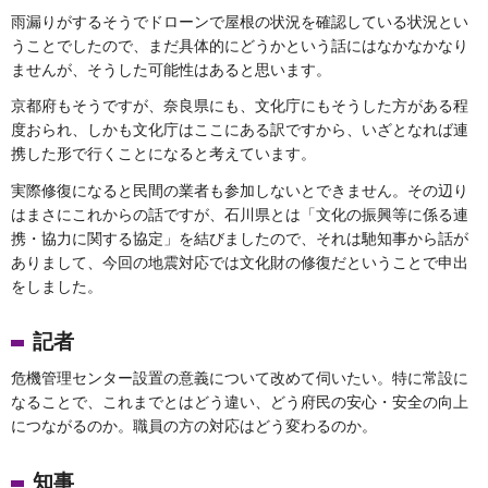
雨漏りがするそうでドローンで屋根の状況を確認している状況とい
うことでしたので、まだ具体的にどうかという話にはなかなかなり
ませんが、そうした可能性はあると思います。
京都府もそうですが、奈良県にも、文化庁にもそうした方がある程
度おられ、しかも文化庁はここにある訳ですから、いざとなれば連
携した形で行くことになると考えています。
実際修復になると民間の業者も参加しないとできません。その辺り
はまさにこれからの話ですが、石川県とは「文化の振興等に係る連
携・協力に関する協定」を結びましたので、それは馳知事から話が
ありまして、今回の地震対応では文化財の修復だということで申出
をしました。
記者
危機管理センター設置の意義について改めて伺いたい。特に常設に
なることで、これまでとはどう違い、どう府民の安心・安全の向上
につながるのか。職員の方の対応はどう変わるのか。
知事