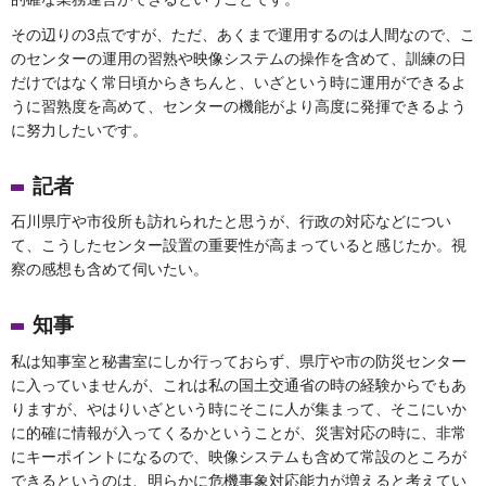
その辺りの3点ですが、ただ、あくまで運用するのは人間なので、こ
のセンターの運用の習熟や映像システムの操作を含めて、訓練の日
だけではなく常日頃からきちんと、いざという時に運用ができるよ
うに習熟度を高めて、センターの機能がより高度に発揮できるよう
に努力したいです。
記者
石川県庁や市役所も訪れられたと思うが、行政の対応などについ
て、こうしたセンター設置の重要性が高まっていると感じたか。視
察の感想も含めて伺いたい。
知事
私は知事室と秘書室にしか行っておらず、県庁や市の防災センター
に入っていませんが、これは私の国土交通省の時の経験からでもあ
りますが、やはりいざという時にそこに人が集まって、そこにいか
に的確に情報が入ってくるかということが、災害対応の時に、非常
にキーポイントになるので、映像システムも含めて常設のところが
できるというのは、明らかに危機事象対応能力が増えると考えてい