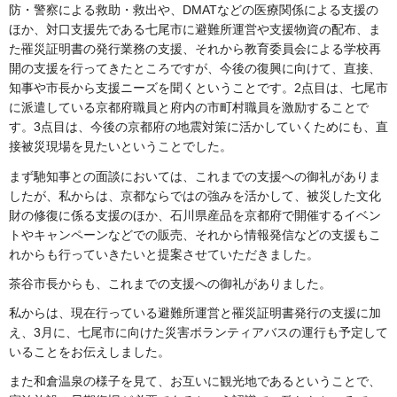
防・警察による救助・救出や、DMATなどの医療関係による支援の
ほか、対口支援先である七尾市に避難所運営や支援物資の配布、ま
た罹災証明書の発行業務の支援、それから教育委員会による学校再
開の支援を行ってきたところですが、今後の復興に向けて、直接、
知事や市長から支援ニーズを聞くということです。2点目は、七尾市
に派遣している京都府職員と府内の市町村職員を激励することで
す。3点目は、今後の京都府の地震対策に活かしていくためにも、直
接被災現場を見たいということでした。
まず馳知事との面談においては、これまでの支援への御礼がありま
したが、私からは、京都ならではの強みを活かして、被災した文化
財の修復に係る支援のほか、石川県産品を京都府で開催するイベン
トやキャンペーンなどでの販売、それから情報発信などの支援もこ
れからも行っていきたいと提案させていただきました。
茶谷市長からも、これまでの支援への御礼がありました。
私からは、現在行っている避難所運営と罹災証明書発行の支援に加
え、3月に、七尾市に向けた災害ボランティアバスの運行も予定して
いることをお伝えしました。
また和倉温泉の様子を見て、お互いに観光地であるということで、