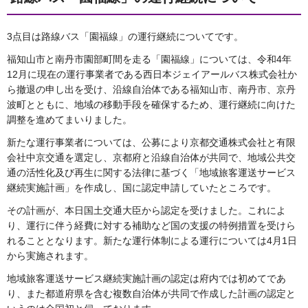
3点目は路線バス「園福線」の運行継続についてです。
福知山市と南丹市園部町間を走る「園福線」については、令和4年
12月に現在の運行事業者である西日本ジェイアールバス株式会社か
ら撤退の申し出を受け、沿線自治体である福知山市、南丹市、京丹
波町とともに、地域の移動手段を確保するため、運行継続に向けた
調整を進めてまいりました。
新たな運行事業者については、公募により京都交通株式会社と有限
会社中京交通を選定し、京都府と沿線自治体が共同で、地域公共交
通の活性化及び再生に関する法律に基づく「地域旅客運送サービス
継続実施計画」を作成し、国に認定申請していたところです。
その計画が、本日国土交通大臣から認定を受けました。これによ
り、運行に伴う経費に対する補助など国の支援の特例措置を受けら
れることとなります。新たな運行体制による運行については4月1日
から実施されます。
地域旅客運送サービス継続実施計画の認定は府内では初めてであ
り、また都道府県を含む複数自治体が共同で作成した計画の認定と