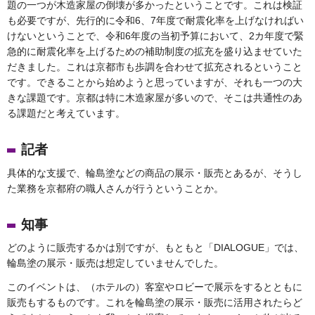
題の一つが木造家屋の倒壊が多かったということです。これは検証
も必要ですが、先行的に令和6、7年度で耐震化率を上げなければい
けないということで、令和6年度の当初予算において、2カ年度で緊
急的に耐震化率を上げるための補助制度の拡充を盛り込ませていた
だきました。これは京都市も歩調を合わせて拡充されるということ
です。できることから始めようと思っていますが、それも一つの大
きな課題です。京都は特に木造家屋が多いので、そこは共通性のあ
る課題だと考えています。
記者
具体的な支援で、輪島塗などの商品の展示・販売とあるが、そうし
た業務を京都府の職人さんが行うということか。
知事
どのように販売するかは別ですが、もともと「DIALOGUE」では、
輪島塗の展示・販売は想定していませんでした。
このイベントは、（ホテルの）客室やロビーで展示をするとともに
販売もするものです。これを輪島塗の展示・販売に活用されたらど