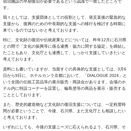
宿泊施設の早期復旧が必要であるという認識で一致したところで
す。
我々としては、支援団体としての役割として、発災直後の緊急的な
支援から、復興のための中長期的な支援への移行を検討する時期に
来ているのではないかと考えております。
特に、文化財の復旧や伝統産業などについては、昨年12月に石川県
との間で「文化の振興等に係る連携・協力に関する協定」を締結し
たこともあり、文化庁とも連携して、しっかり支援していきたいと
考えております。
資料にも書いていますが、当面すぐの具体的な支援としては、3月6
日から9日に、ホテルカンラ京都において、「DIALOGUE 2024」と
いう全国の伝統工芸品等の展示販売・商談会があります。会場のホ
テル内に特設コーナーを設置し、輪島塗等の商品を展示・販売する
こととしております。
また、歴史的建造物など文化財の復旧支援については、一定程度時
間が必要ということで、今後、石川県、また文化庁とも相談したい
と考えております。
いずれにしても、今後の支援ニーズに応えられるよう、石川県、そ