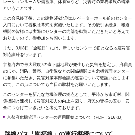
レーションルームや備蓄庫、休養室など、災害時の業務環境の構築
ということです。
この会見終了後、この建物6階北側エレベーターホール前のセンター
入口において看板除幕式を実施いたします。その後引き続き、報道
機関の皆様には実際にセンターの内部を御覧いただきたいと考えて
おりますので、御参加をお願いします。
また、3月8日（金曜日）には、新しいセンターで初となる地震災害
対応訓練を行います。
京都府内で最大震度7の直下型地震が発生した災害を想定し、府職員
のほか、消防、警察、自衛隊などの関係機関にも危機管理センター
に参集いただき、災害対策本部会議の運営について確認いたします
ので、この点についても当日の取材をお願いいたします。
このセンターを新たな危機管理の拠点として、平時から市町村、関
係機関と連携して災害対応力の向上を図り、府民の皆様の安心・安
全につなげていきたいと考えております。
京都府危機管理センターの運用開始について（PDF：216KB）
路線バス「園福線」の運行継続について