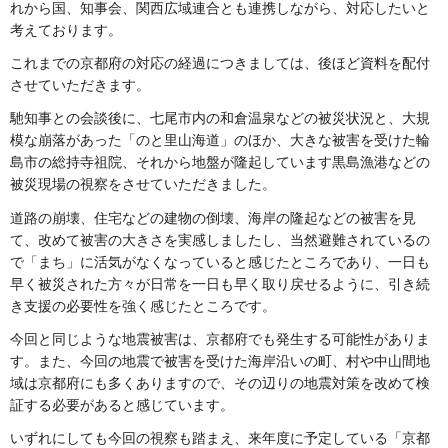
れから国、知事会、関西広域連合とも連携しながら、対応したいと
考えております。
これまでの京都府の対応の経過につきましては、後ほど資料を配付
させていただきます。
馳知事との会談後に、七尾市内の和倉温泉などの被災状況と、大規
模な崩落があった「のと里山海道」のほか、大きな被害を受けた輪
島市の総持寺祖院、それから地盤が隆起しています黒島漁港などの
被災現場の視察をさせていただきました。
道路の崩壊、住宅などの建物の倒壊、海岸の隆起などの被害を見
て、改めて被害の大きさを実感しましたし、当然避難されているの
で「まち」に活気がなくなっていると感じたところであり、一日も
早く被災された方々が日常を一日も早く取り戻せるように、引き続
き支援の必要性を強く感じたところです。
今回と同じような地震被害は、京都府でも発生する可能性がありま
す。また、今回の地震で被害を受けた海岸沿いの町、村や中山間地
域は京都府にも多くありますので、その辺りの地震対策を改めて検
証する必要があると感じています。
いずれにしても今回の視察も踏まえ、来年度に予定している「京都