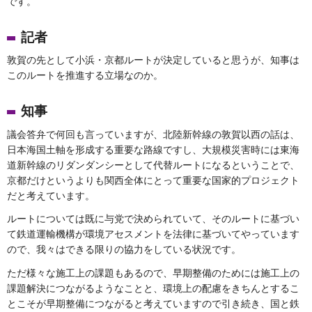
です。
記者
敦賀の先として小浜・京都ルートが決定していると思うが、知事は
このルートを推進する立場なのか。
知事
議会答弁で何回も言っていますが、北陸新幹線の敦賀以西の話は、
日本海国土軸を形成する重要な路線ですし、大規模災害時には東海
道新幹線のリダンダンシーとして代替ルートになるということで、
京都だけというよりも関西全体にとって重要な国家的プロジェクト
だと考えています。
ルートについては既に与党で決められていて、そのルートに基づい
て鉄道運輸機構が環境アセスメントを法律に基づいてやっています
ので、我々はできる限りの協力をしている状況です。
ただ様々な施工上の課題もあるので、早期整備のためには施工上の
課題解決につながるようなことと、環境上の配慮をきちんとするこ
とこそが早期整備につながると考えていますので引き続き、国と鉄