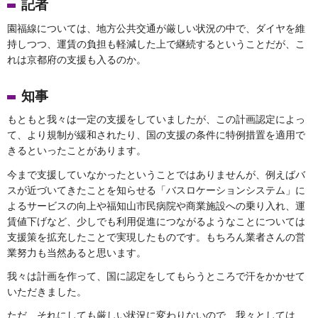
記者
園福線については、地方公共交通が厳しい状況の中で、ダイヤを維
持しつつ、運賃の負担も軽減した上で継続するということだが、こ
れは京都府の支援も入るのか。
知事
もともと我々は一定の支援をしていましたが、この計画認定によっ
て、より規制が緩和されたり、国の支援の条件に特例措置を適用で
きるといったことがあります。
今まで支援していなかったということではありませんが、例えばバ
スが近づいてきたことを知らせる「バスロケーションシステム」に
よるサービスの向上や福知山市民病院や商業施設への乗り入れ、運
賃値下げなど、少しでも利用促進につながるようなことについては
支援策を拡充したことで実現したものです。もちろん業者さんの営
業努力も当然あると思います。
我々は計画を作って、国に認定をしてもらうところで汗をかかせて
いただきました。
ただ、それにしても厳しい状況に変わりないので、我々としては、