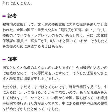
外にはありません。
記者
被災地の支援として、文化財の修復支援に大きな役割を果たすと言
われた。全国の国宝・重要文化財の2割程度が京都に集中しており、
修復のノウハウもトップレベルのものがあると思う。府には文化財
保護課の職員で、宮大工が7、8人いると聞いているが、そうした方
を支援のために派遣する考えはあるか。
知事
国宝というと仏像のようなものもありますが、今回被害が大きいの
は建造物なので、その専門家もいますので、そうした派遣もできま
すと馳知事に御提案申し上げました。
ただ今は、まだそこまではとてもいけず、總持寺祖院を見ても、中
に入るには、いつ崩れるか分からず危ないので、色々な骨組みを入
れて補強をして、やっとついこの間から全国に散らばっている總持
寺祖院で修行された方が戻ってきて、中にある御神体や仏像の整理
を始めたばかりだと仰っていました。