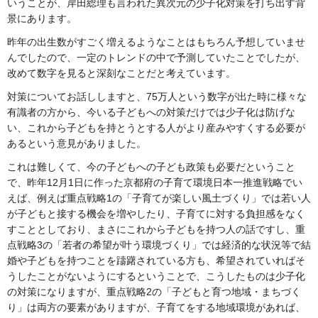
いうことが、岸田総理も言われた異次元の少子化対策を打ち出す背
景にあります。
昨年の出生数がすごく増えるようなことはもちろん予想していませ
んでしたので、一定のトレンドの中で予測していたことでしたが、
改めて数字を見ると深刻なことだと考えています。
対策についてお話ししますと、75万人という数字が出た時に様々な
有識者の方から、今いる子どもへの対策だけでは少子化は防げな
い、これから子どもを持とうとする人がより産みやすくする必要が
あるという意見がありました。
これは難しくて、今の子どもへの子ども政策も必要だということ
で、昨年12月1日に作った京都府の子育て環境日本一推進戦略でい
えば、例えば重点戦略1の「子育てが楽しい風土づくり」では若い人
が子どもと接する機会を増やしたり、子育てに対する負担感をなく
すこととしており、まさにこれから子どもを持つ人の話ですし、重
点戦略3の「若者の希望が叶う環境づくり」では経済的な状況等で結
婚や子どもを持つことを躊躇されている方も、希望されていればそ
うしたことがないようにするということで、こうしたものは少子化
の対策になりますが、重点戦略2の「子どもと育つ地域・まちづく
り」は両方の要素がありますが、子育てをする地域環境があれば、