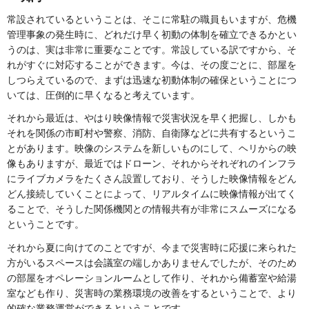
常設されているということは、そこに常駐の職員もいますが、危機
管理事象の発生時に、どれだけ早く初動の体制を確立できるかとい
うのは、実は非常に重要なことです。常設している訳ですから、そ
れがすぐに対応することができます。今は、その度ごとに、部屋を
しつらえているので、まずは迅速な初動体制の確保ということにつ
いては、圧倒的に早くなると考えています。
それから最近は、やはり映像情報で災害状況を早く把握し、しかも
それを関係の市町村や警察、消防、自衛隊などに共有するというこ
とがあります。映像のシステムを新しいものにして、ヘリからの映
像もありますが、最近ではドローン、それからそれぞれのインフラ
にライブカメラをたくさん設置しており、そうした映像情報をどん
どん接続していくことによって、リアルタイムに映像情報が出てく
ることで、そうした関係機関との情報共有が非常にスムーズになる
ということです。
それから夏に向けてのことですが、今まで災害時に応援に来られた
方がいるスペースは会議室の端しかありませんでしたが、そのため
の部屋をオペレーションルームとして作り、それから備蓄室や給湯
室なども作り、災害時の業務環境の改善をするということで、より
的確な業務運営ができるということです。