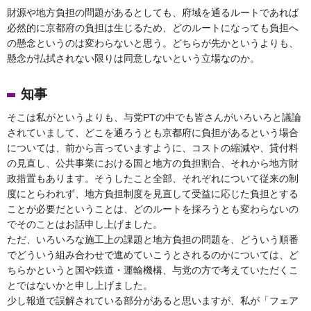
財源や地方負担の問題があるとしても、府域を通るルートであれば
必然的に京都府の負担は生じるため、どのルートになっても負担へ
の懸念というのは変わらないと思う。どちらが先かというよりも、
懸念が払拭されない限りは同意しないという立場なのか。
知事
そこは私がというよりも、与党PTの中でも皆さんがいろいろと議論
されていまして、どこを通ろうとも京都府に負担があるという場合
については、前から言っていますように、コストの縮減や、貸付料
の見直し、公共事業における国と地方の負担割合、それから地方財
政措置もあります。そうしたこと全部、それぞれについて従来の制
度にとらわれず、地方負担制度を見直して受益に応じた負担とする
ことが必要だということは、どのルートを採ろうとも変わらないの
でそのことはお話申し上げました。
ただ、いろいろな施工上の課題と地方負担の問題を、どういう順番
でどういう組み合わせで進めていこうとされるのかについては、ど
ちらかというと国や鉄道・運輸機構、与党の方で考えていただくこ
とではないかと申し上げました。
少し報道で誤解されている部分があると思いますが、私が「フェア