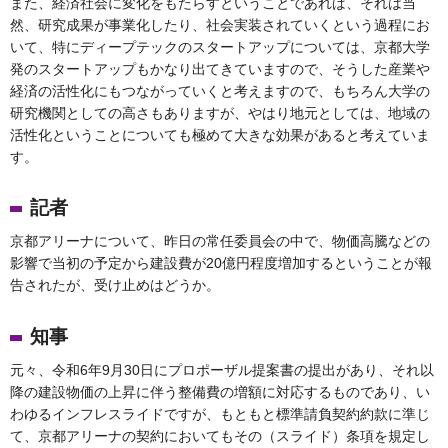
また、経済社会に変化をもたらすということであれば、それは当
然、研究成果が事業化したり、社会実装されていくという過程にお
いて、特にディープテックのスタートアップについては、京都大学
発のスタートアップもかなり出てきていますので、そうした産業や
経済の活性化にもつながっていくと考えますので、もちろん大学の
研究機関としての高さもありますが、やはり地元としては、地域の
活性化ということについても極めて大きな効果があると考えていま
す。
記者
京都アリーナについて、昨日の常任委員会の中で、物価高騰などの
影響で当初の予定から建設費が20億円程度増加するということが報
告されたが、受け止めはどうか。
知事
元々、令和6年9月30日にプロポーザル提案書の提出があり、それ以
降の建設物価の上昇に伴う整備費の増額に対応するものであり、い
わゆるインフレスライドですが、もともと標準請負契約約款に準じ
て、京都アリーナの契約においてもその（スライド）条項を規定し