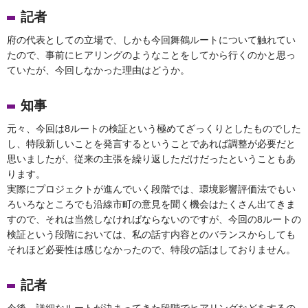
記者
府の代表としての立場で、しかも今回舞鶴ルートについて触れてい
たので、事前にヒアリングのようなことをしてから行くのかと思っ
ていたが、今回しなかった理由はどうか。
知事
元々、今回は8ルートの検証という極めてざっくりとしたものでした
し、特段新しいことを発言するということであれば調整が必要だと
思いましたが、従来の主張を繰り返しただけだったということもあ
ります。
実際にプロジェクトが進んでいく段階では、環境影響評価法でもい
ろいろなところでも沿線市町の意見を聞く機会はたくさん出てきま
すので、それは当然しなければならないのですが、今回の8ルートの
検証という段階においては、私の話す内容とのバランスからしても
それほど必要性は感じなかったので、特段の話はしておりません。
記者
今後、詳細なルートが決まってきた段階でヒアリングなどをするの