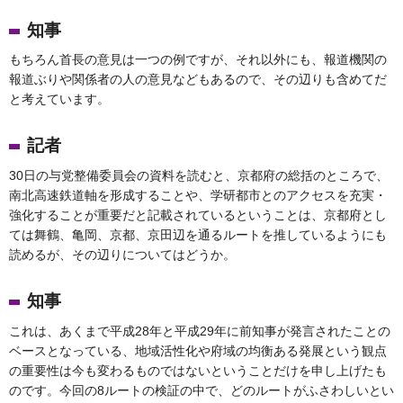
知事
もちろん首長の意見は一つの例ですが、それ以外にも、報道機関の
報道ぶりや関係者の人の意見などもあるので、その辺りも含めてだ
と考えています。
記者
30日の与党整備委員会の資料を読むと、京都府の総括のところで、
南北高速鉄道軸を形成することや、学研都市とのアクセスを充実・
強化することが重要だと記載されているということは、京都府とし
ては舞鶴、亀岡、京都、京田辺を通るルートを推しているようにも
読めるが、その辺りについてはどうか。
知事
これは、あくまで平成28年と平成29年に前知事が発言されたことの
ベースとなっている、地域活性化や府域の均衡ある発展という観点
の重要性は今も変わるものではないということだけを申し上げたも
のです。今回の8ルートの検証の中で、どのルートがふさわしいとい