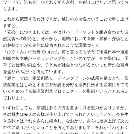
ワードで、誰もが「わくわくする京都」を創り上げたいと思ってお
ります。
これから策定するわけですが、検討の方向性ということで申し上げ
ますと、
「安心」につきましては、やはりハード・ソフトを組み合わせた自
然災害への対応と、それから、地域において医療・福祉・介護など
の包括ケアが安定的に提供されるような環境づくり、
「はぐくみ」の分野でいけば、何と言っても子育て環境日本一推進
戦略の抜本的バージョンアップをしたいのですが、その際には、子
育てと仕事の両立や、子どもが社会とつながるといった新たな視点
を盛り込みたいと考えています。
「輝き」では、産業創造リーディングゾーンの成果を踏まえた、伝
統産業をはじめとする京都が誇る分野を世界に伍する産業に育てて
いくための「京都産業創造プロジェクト」の取組ということも考え
ております。
いずれにしても、京都は多くの方を惹きつける魅力がありますが、
その魅力は先人の皆様が作り上げてこられたということで、今を生
きる我々はそれをさらに継承し、なおかつ、さらに磨き上げて次の
世代に送りたいということを考えておりまして、それが「わくわく
する京都」のキャッチフレーズにつながっていると思っています。