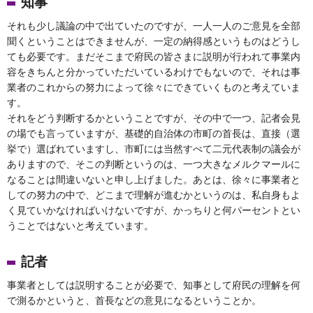
知事
それも少し議論の中で出ていたのですが、一人一人のご意見を全部
聞くということはできませんが、一定の納得感というものはどうし
ても必要です。まだそこまで府民の皆さまに説明が行われて事業内
容をきちんと分かっていただいているわけでもないので、それは事
業者のこれからの努力によって徐々にできていくものと考えていま
す。
それをどう判断するかということですが、その中で一つ、記者会見
の場でも言っていますが、基礎的自治体の市町の首長は、直接（選
挙で）選ばれていますし、市町には当然すべて二元代表制の議会が
ありますので、そこの判断というのは、一つ大きなメルクマールに
なることは間違いないと申し上げました。あとは、徐々に事業者と
しての努力の中で、どこまで理解が進むかというのは、私自身もよ
く見ていかなければいけないですが、かっちりと何パーセントとい
うことではないと考えています。
記者
事業者としては説明することが必要で、知事として府民の理解を何
で測るかというと、首長などの意見になるということか。