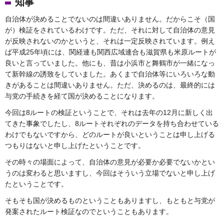
知事
自治体が決めることでないのは間違いありません。だからこそ（国
が）検証をされているわけです。ただ、それに対して自治体の意見
が反映されないのかというと、それは一定反映されています。例え
ば平成25年頃には、関経連も関西広域連合も滋賀県も米原ルートが
良いと言っていました。他にも、昔は小浜市と舞鶴市が一緒になっ
て新幹線の誘致をしていました。あくまで自治体等にいろいろな動
きがあることは間違いありません。ただ、決めるのは、最終的には
与党の手続きを経て国が決めることになります。
今回は8ルートの検証ということで、それは去年の12月に新しく出
てきた事象でしたし、8ルートそれぞれのデータを持ち合わせている
わけでもないですから、どのルートが良いということは申し上げる
つもりはないと申し上げたということです。
その時々の場面によって、自治体の意見が必要か必要でないかとい
うのは変わると思いますし、今回はそういう立場でないと申し上げ
たということです。
そもそも国が決めるものということもありますし、もともと与党が
発案されたルート検証なのでということもあります。