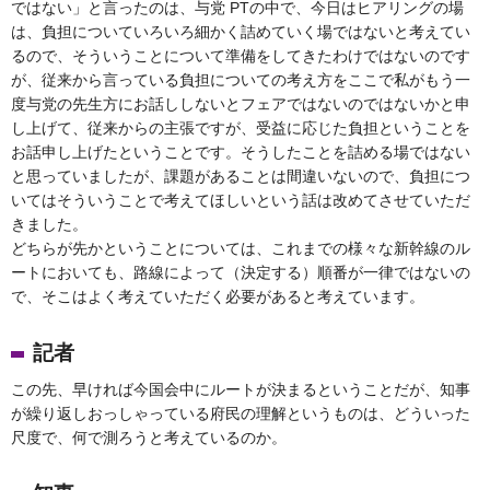
ではない」と言ったのは、与党 PTの中で、今日はヒアリングの場
は、負担についていろいろ細かく詰めていく場ではないと考えてい
るので、そういうことについて準備をしてきたわけではないのです
が、従来から言っている負担についての考え方をここで私がもう一
度与党の先生方にお話ししないとフェアではないのではないかと申
し上げて、従来からの主張ですが、受益に応じた負担ということを
お話申し上げたということです。そうしたことを詰める場ではない
と思っていましたが、課題があることは間違いないので、負担につ
いてはそういうことで考えてほしいという話は改めてさせていただ
きました。
どちらが先かということについては、これまでの様々な新幹線のル
ートにおいても、路線によって（決定する）順番が一律ではないの
で、そこはよく考えていただく必要があると考えています。
記者
この先、早ければ今国会中にルートが決まるということだが、知事
が繰り返しおっしゃっている府民の理解というものは、どういった
尺度で、何で測ろうと考えているのか。