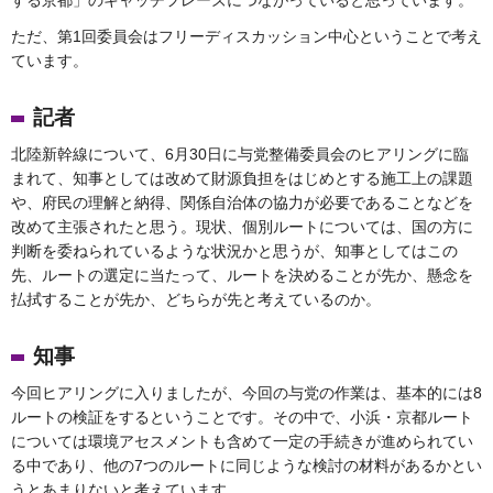
ただ、第1回委員会はフリーディスカッション中心ということで考え
ています。
記者
北陸新幹線について、6月30日に与党整備委員会のヒアリングに臨
まれて、知事としては改めて財源負担をはじめとする施工上の課題
や、府民の理解と納得、関係自治体の協力が必要であることなどを
改めて主張されたと思う。現状、個別ルートについては、国の方に
判断を委ねられているような状況かと思うが、知事としてはこの
先、ルートの選定に当たって、ルートを決めることが先か、懸念を
払拭することが先か、どちらが先と考えているのか。
知事
今回ヒアリングに入りましたが、今回の与党の作業は、基本的には8
ルートの検証をするということです。その中で、小浜・京都ルート
については環境アセスメントも含めて一定の手続きが進められてい
る中であり、他の7つのルートに同じような検討の材料があるかとい
うとあまりないと考えています。