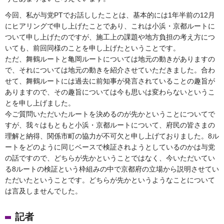
今回、私が与党PTでお話ししたことは、基本的には1年半前の12月
にヒアリングで申し上げたことであり、これは小浜・京都ルートに
ついて申し上げたのですが、施工上の課題や地方負担の考え方につ
いても、前回同様のことを申し上げたということです。
ただ、舞鶴ルートと亀岡ルートについては地元の動きがありますの
で、それについては地元の動きを紹介させていただきました。合わ
せて、舞鶴ルートには過去に前知事が発言されていることの趣旨が
ありますので、その趣旨については今も思いは変わらないというこ
とを申し上げました。
今ご質問いただいたルートを決めるのが先かということについてで
すが、我々はもともと小浜・京都ルートについて、府民の皆さまの
理解と納得、関係市町の協力が不可欠と申し上げておりました。8ル
ートをどのように同じベースで検証されようとしているのかは与党
の話ですので、どちらが先かということではなく、今いただいてい
る8ルートの検証という枠組みの中で京都府の立場から説明させてい
ただいたということです。どちらが先かというようなことについて
は言及しませんでした。
記者