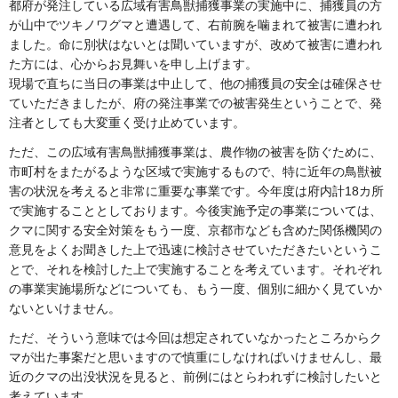
都府が発注している広域有害鳥獣捕獲事業の実施中に、捕獲員の方
が山中でツキノワグマと遭遇して、右前腕を噛まれて被害に遭われ
ました。命に別状はないとは聞いていますが、改めて被害に遭われ
た方には、心からお見舞いを申し上げます。
現場で直ちに当日の事業は中止して、他の捕獲員の安全は確保させ
ていただきましたが、府の発注事業での被害発生ということで、発
注者としても大変重く受け止めています。
ただ、この広域有害鳥獣捕獲事業は、農作物の被害を防ぐために、
市町村をまたがるような区域で実施するもので、特に近年の鳥獣被
害の状況を考えると非常に重要な事業です。今年度は府内計18カ所
で実施することとしております。今後実施予定の事業については、
クマに関する安全対策をもう一度、京都市なども含めた関係機関の
意見をよくお聞きした上で迅速に検討させていただきたいというこ
とで、それを検討した上で実施することを考えています。それぞれ
の事業実施場所などについても、もう一度、個別に細かく見ていか
ないといけません。
ただ、そういう意味では今回は想定されていなかったところからク
マが出た事案だと思いますので慎重にしなければいけませんし、最
近のクマの出没状況を見ると、前例にはとらわれずに検討したいと
考えています。