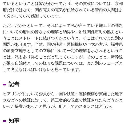
ているということは皆が分かっており、その貢献については、京都
府だけではなく、関西電力の電気が供給されている管内の人間はよ
く分かっていて感謝しています。
ただ、だからといって、それによって私が言っている施工上の課題
についての府民の皆さまの理解と納得や、沿線関係市町の協力とい
うことにストレートに結びつくかというと、そこはそれでまた別の
問題があります。当然、国や鉄道・運輸機構や与党の方が、福井県
の原発立地県としての立場について一定の理解を示されるというこ
とは、私もあり得ることだと思っていますが、そのことと、新幹線
が通る自治体としての様々な課題については、また別のフェーズと
して考えなければいけないと思っています。
記者
ヒアリングにおいて委員から、国や鉄道・運輸機構が実施した地下
水などへの検証に対して、第三者的な視点で検証されたらどうかと
いった提案があったと思うが、府としてのスタンスはどうか。
知事