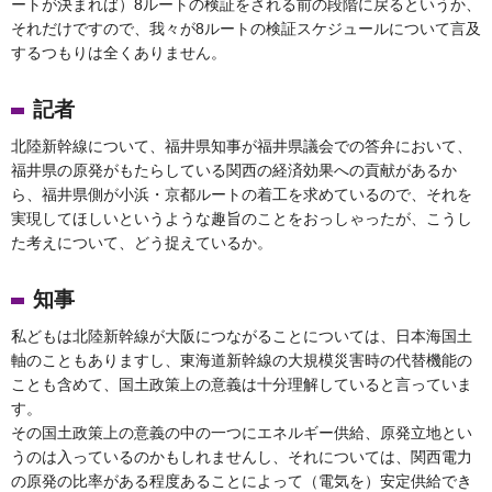
ートが決まれば）8ルートの検証をされる前の段階に戻るというか、
それだけですので、我々が8ルートの検証スケジュールについて言及
するつもりは全くありません。
記者
北陸新幹線について、福井県知事が福井県議会での答弁において、
福井県の原発がもたらしている関西の経済効果への貢献があるか
ら、福井県側が小浜・京都ルートの着工を求めているので、それを
実現してほしいというような趣旨のことをおっしゃったが、こうし
た考えについて、どう捉えているか。
知事
私どもは北陸新幹線が大阪につながることについては、日本海国土
軸のこともありますし、東海道新幹線の大規模災害時の代替機能の
ことも含めて、国土政策上の意義は十分理解していると言っていま
す。
その国土政策上の意義の中の一つにエネルギー供給、原発立地とい
うのは入っているのかもしれませんし、それについては、関西電力
の原発の比率がある程度あることによって（電気を）安定供給でき