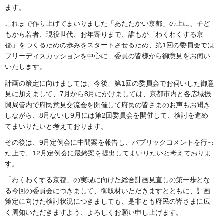
ます。
これまで作り上げてまいりました「あたたかい京都」の上に、子ど
もから若者、現役世代、お年寄りまで、誰もが「わくわくする京
都」をつくるための歩みをスタートさせるため、第1回の委員会では
フリーディスカッションを中心に、委員の皆様から御意見をお伺い
いたします。
計画の策定に向けましては、今後、第1回の委員会でお伺いした御意
見に加えまして、7月から8月にかけましては、京都市内と各広域振
興局管内で府民意見交流会を開催して府民の皆さまのお声もお聞き
しながら、8月ないし9月には第2回委員会を開催して、検討を進め
てまいりたいと考えております。
その後は、9月定例会に中間案を報告し、パブリックコメントを行っ
た上で、12月定例会に最終案を提出してまいりたいと考えておりま
す。
「わくわくする京都」の実現に向けた総合計画見直しの第一歩とな
る今回の委員会につきまして、御取材いただきますとともに、計画
策定に向けた検討状況につきましても、是非とも府民の皆さまに広
く周知いただきますよう、よろしくお願い申し上げます。