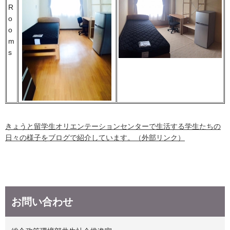
R
o
o
m
s
きょうと留学生オリエンテーションセンターで生活する学生たちの
日々の様子をブログで紹介しています。（外部リンク）
お問い合わせ