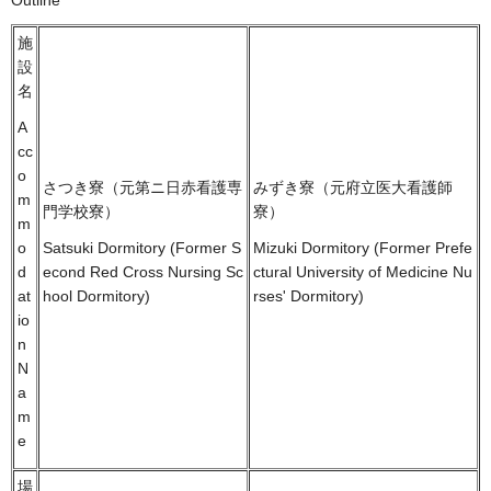
施
設
名
A
cc
o
さつき寮（元第ニ日赤看護専
みずき寮（元府立医大看護師
m
門学校寮）
寮）
m
o
Satsuki Dormitory (Former S
Mizuki Dormitory (Former Prefe
d
econd Red Cross Nursing Sc
ctural University of Medicine Nu
at
hool Dormitory)
rses' Dormitory)
io
n
N
a
m
e
場