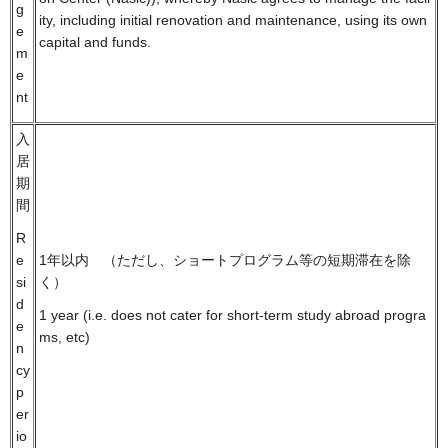
g
ity, including initial renovation and maintenance, using its own
e
capital and funds.
m
e
nt
入
居
期
間
R
1年以内 （ただし、ショートプログラム等の短期滞在を除
e
く）
si
d
1 year (i.e. does not cater for short-term study abroad progra
e
ms, etc)
n
cy
p
er
io