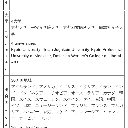
d
大
学
4大学
京都大学、平安女学院大学、京都府立医科大学、同志社女子大
U
学
ni
v
4 universities:
er
Kyoto University, Heian Jogakuin University, Kyoto Prefectural
sit
University of Medicine, Doshisha Women's College of Liberal
ie
Arts
s
30カ国地域
アイルランド、アメリカ、イギリス、イタリア、イラン、イン
出
ド、インドネシア、エチオピア、オーストラリア、カナダ、韓
身
国、スイス、スウェーデン、スペイン、タイ、台湾、中国、ド
国
イツ、日本、ニュージーランド、ブラジル、フランス、ブルガ
リア、ベルギー、香港、マケドニア、マレーシア、ミャンマ
C
ー、ラトビア、ロシア
o
u
30 countries/regions: