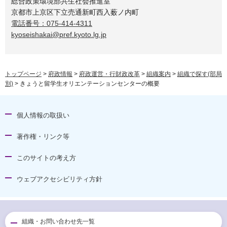
総合政策環境部共生社会推進室
京都市上京区下立売通新町西入薮ノ内町
電話番号：075-414-4311
kyoseishakai@pref.kyoto.lg.jp
トップページ
>
府政情報
>
府政運営・行財政改革
>
組織案内
>
組織で探す(部局
別)
> きょうと留学生オリエンテーションセンターの概要
個人情報の取扱い
著作権・リンク等
このサイトの考え方
ウェブアクセシビリティ方針
組織・お問い合わせ先一覧