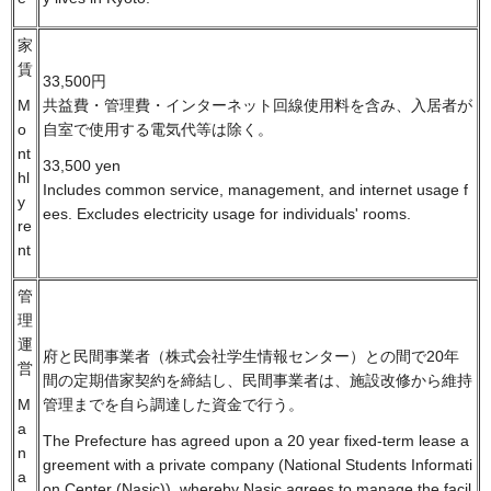
家
賃
33,500円
共益費・管理費・インターネット回線使用料を含み、入居者が
M
自室で使用する電気代等は除く。
o
nt
33,500 yen
hl
Includes common service, management, and internet usage f
y
ees. Excludes electricity usage for individuals' rooms.
re
nt
管
理
運
府と民間事業者（株式会社学生情報センター）との間で20年
営
間の定期借家契約を締結し、民間事業者は、施設改修から維持
管理までを自ら調達した資金で行う。
M
a
The Prefecture has agreed upon a 20 year fixed-term lease a
n
greement with a private company (National Students Informati
a
on Center (Nasic)), whereby Nasic agrees to manage the facil