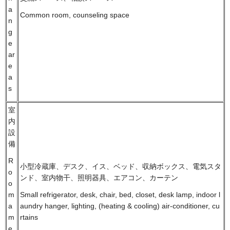
a
Common room, counseling space
n
g
e
ar
e
a
s
室
内
設
備
R
小型冷蔵庫、デスク、イス、ベッド、収納ボックス、電気スタ
o
ンド、室内物干、照明器具、エアコン、カーテン
o
m
Small refrigerator, desk, chair, bed, closet, desk lamp, indoor l
a
aundry hanger, lighting, (heating & cooling) air-conditioner, cu
m
rtains
e