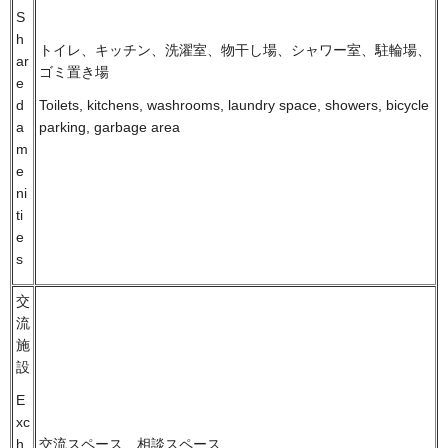
S
h
トイレ、キッチン、洗濯室、物干し場、シャワー室、駐輪場、
ar
ゴミ置き場
e
d
Toilets, kitchens, washrooms, laundry space, showers, bicycle
a
parking, garbage area
m
e
ni
ti
e
s
交
流
施
設
E
xc
交流スペース、相談スペース
h