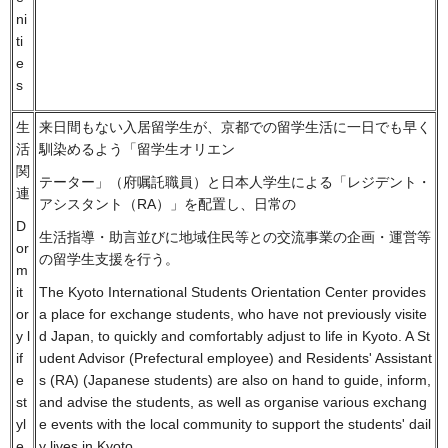
ni
ti
e
s
生
来日間もない入居留学生が、京都での留学生活に一日でも早く
活
馴染めるよう「留学生オリエン
関
テーター」（府嘱託職員）と日本人学生による「レジデント・
連
アシスタント（RA）」を配置し、日常の
D
生活指導・助言並びに地域住民等との交流事業の企画・運営等
or
の留学生支援を行う。
m
it
The Kyoto International Students Orientation Center provides
or
a place for exchange students, who have not previously visite
y l
d Japan, to quickly and comfortably adjust to life in Kyoto. A St
if
udent Advisor (Prefectural employee) and Residents' Assistant
e
s (RA) (Japanese students) are also on hand to guide, inform,
st
and advise the students, as well as organise various exchang
yl
e events with the local community to support the students' dail
e
y lives in Kyoto.