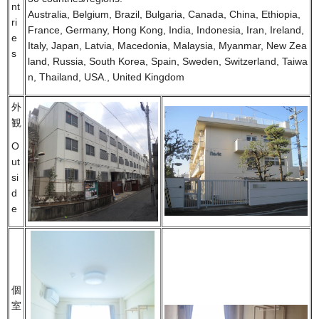
nt
Australia, Belgium, Brazil, Bulgaria, Canada, China, Ethiopia,
ri
France, Germany, Hong Kong, India, Indonesia, Iran, Ireland,
e
Italy, Japan, Latvia, Macedonia, Malaysia, Myanmar, New Zea
s
land, Russia, South Korea, Spain, Sweden, Switzerland, Taiwa
n, Thailand, USA., United Kingdom
外
観
O
ut
si
d
e
個
室