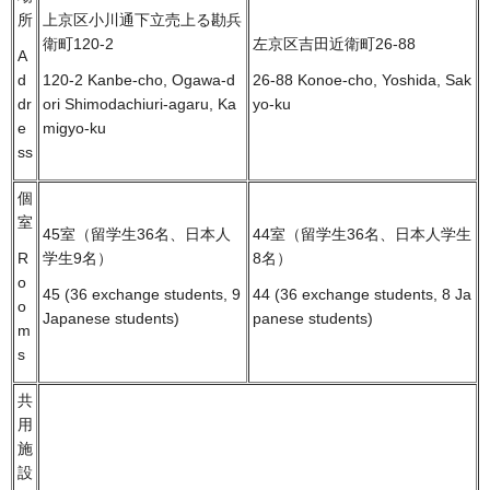
所
上京区小川通下立売上る勘兵
衛町120-2
左京区吉田近衛町26-88
A
d
120-2 Kanbe-cho, Ogawa-d
26-88 Konoe-cho, Yoshida, Sak
dr
ori Shimodachiuri-agaru, Ka
yo-ku
e
migyo-ku
ss
個
室
45室（留学生36名、日本人
44室（留学生36名、日本人学生
学生9名）
8名）
R
o
45 (36 exchange students, 9
44 (36 exchange students, 8 Ja
o
Japanese students)
panese students)
m
s
共
用
施
設