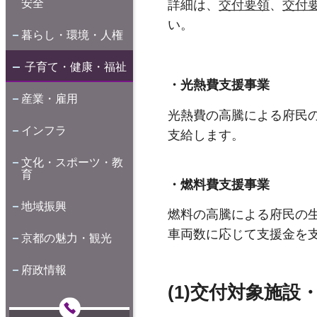
安全
詳細は、
交付要領
、
交付
い。
暮らし・環境・人権
子育て・健康・福祉
・光熱費支援事業
産業・雇用
光熱費の高騰による府民
インフラ
支給します。
文化・スポーツ・教
育
・燃料費支援事業
地域振興
燃料の高騰による府民の
車両数に応じて支援金を
京都の魅力・観光
府政情報
(1)交付対象施設