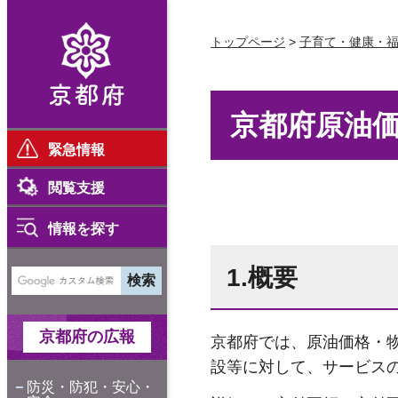
京都府
トップページ
>
子育て・健康・
京都府原油
緊急情報
閲覧支援
情報を探す
1.概要
京都府の広報
京都府では、原油価格・
設等に対して、サービス
防災・防犯・安心・