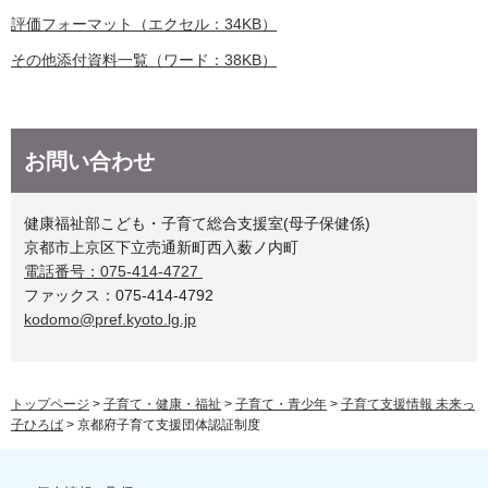
評価フォーマット（エクセル：34KB）
その他添付資料一覧（ワード：38KB）
お問い合わせ
健康福祉部こども・子育て総合支援室(母子保健係)
京都市上京区下立売通新町西入薮ノ内町
電話番号：075-414-4727
ファックス：075-414-4792
kodomo@pref.kyoto.lg.jp
トップページ
>
子育て・健康・福祉
>
子育て・青少年
>
子育て支援情報 未来っ
子ひろば
> 京都府子育て支援団体認証制度