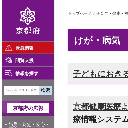
京都府
トップページ
>
子育て・健康・
けが・病気 
緊急情報
閲覧支援
子どもにおき
情報を探す
京都健康医療
京都府の広報
療情報システ
防災・防犯・安心・