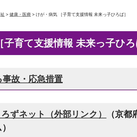
福祉
>
健康・医療
> けが・病気 ［子育て支援情報 未来っ子ひろば］
［子育て支援情報 未来っ子ひろ
る事故・応急措置
よろずネット（外部リンク）
（京都
ム）