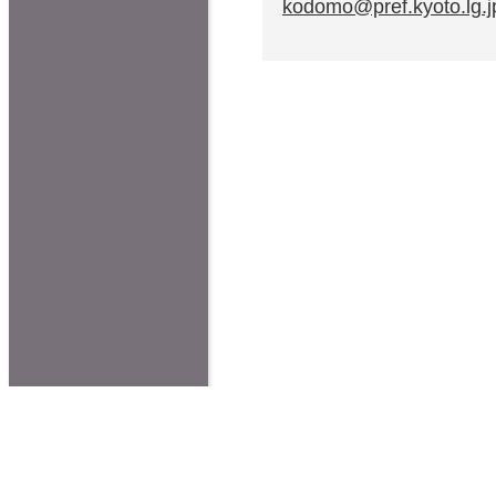
kodomo@pref.kyoto.lg.j