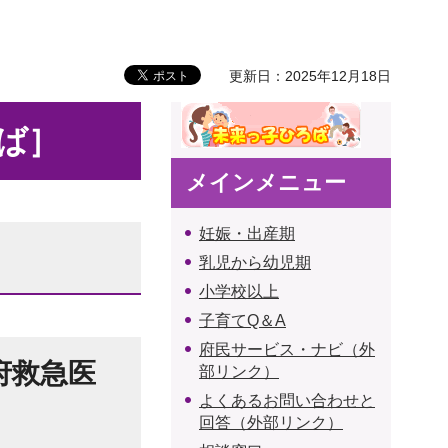
更新日：2025年12月18日
ば］
メインメニュー
妊娠・出産期
乳児から幼児期
小学校以上
子育てQ＆A
府民サービス・ナビ（外
府救急医
部リンク）
よくあるお問い合わせと
回答（外部リンク）