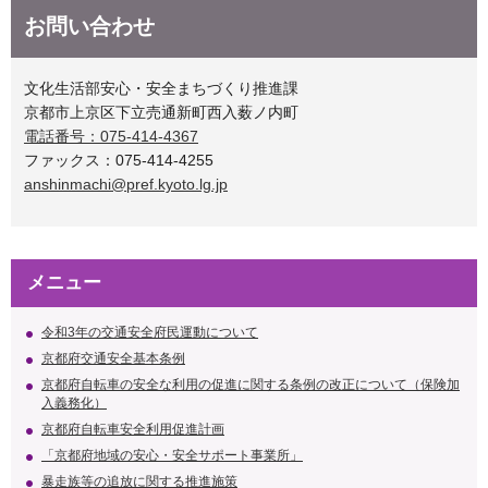
お問い合わせ
文化生活部安心・安全まちづくり推進課
京都市上京区下立売通新町西入薮ノ内町
電話番号：075-414-4367
ファックス：075-414-4255
anshinmachi@pref.kyoto.lg.jp
メニュー
令和3年の交通安全府民運動について
京都府交通安全基本条例
京都府自転車の安全な利用の促進に関する条例の改正について（保険加
入義務化）
京都府自転車安全利用促進計画
「京都府地域の安心・安全サポート事業所」
暴走族等の追放に関する推進施策