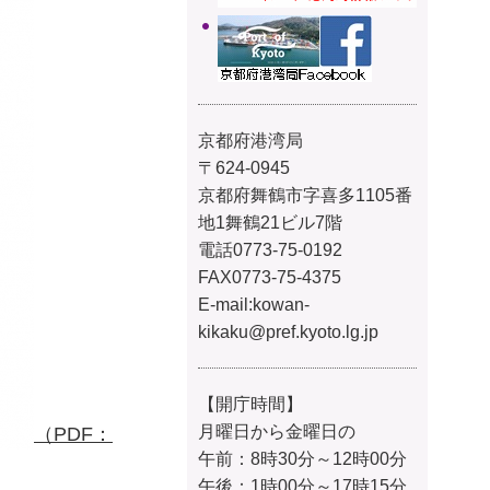
京都府港湾局
〒624-0945
京都府舞鶴市字喜多1105番
地1舞鶴21ビル7階
電話0773-75-0192
FAX0773-75-4375
E-mail:
kowan-
kikaku@pref.kyoto.lg.jp
【開庁時間】
月曜日から金曜日の
（PDF：
午前：8時30分～12時00分
午後：1時00分～17時15分