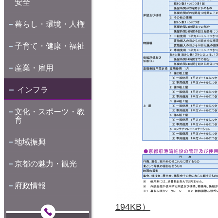
安全
暮らし・環境・人権
子育て・健康・福祉
産業・雇用
インフラ
文化・スポーツ・教
育
地域振興
京都の魅力・観光
府政情報
194KB）