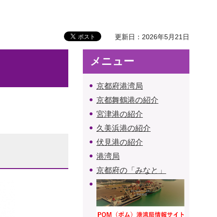
更新日：2026年5月21日
メニュー
京都府港湾局
京都舞鶴港の紹介
宮津港の紹介
久美浜港の紹介
伏見港の紹介
港湾局
京都府の「みなと」