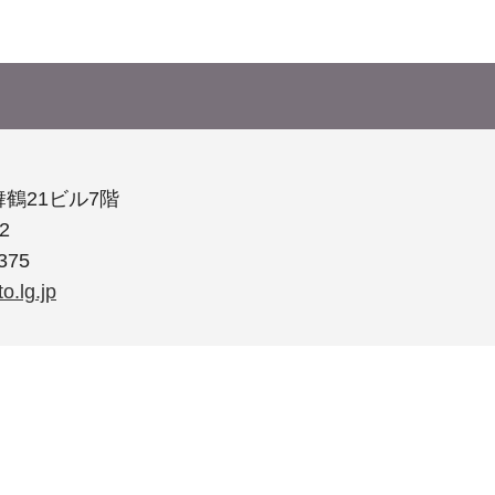
舞鶴21ビル7階
2
375
o.lg.jp