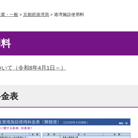
事業・一般
>
京都府港湾局
> 港湾施設使用料
用料
いて（令和8年4月1日～）
料金表