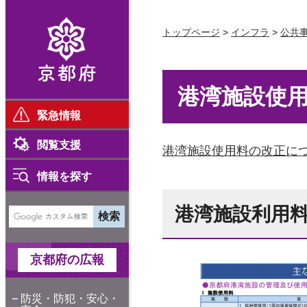
京都府
トップページ
>
インフラ
>
公共
港湾施設使
緊急情報
閲覧支援
港湾施設使用料の改正につ
情報を探す
港湾施設利用
京都府の広報
防災・防犯・安心・