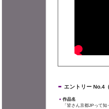
エントリー No.
作品名
「皆さん京都JPって知