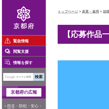
京都府
トップページ
>
産業・雇用
>
就
【応募作品
緊急情報
閲覧支援
情報を探す
京都府の広報
防災・防犯・安心・