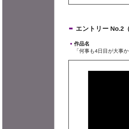
エントリー No.
作品名
「何事も4日目が大事