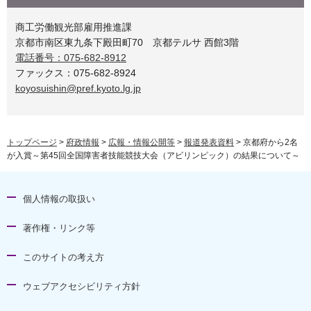
商工労働観光部雇用推進課
京都市南区東九条下殿田町70 京都テルサ 西館3階
電話番号：075-682-8912
ファックス：075-682-8924
koyosuishin@pref.kyoto.lg.jp
トップページ
>
府政情報
>
広報・情報公開等
>
報道発表資料
> 京都府から2名
が入賞～第45回全国障害者技能競技大会（アビリンピック）の結果について～
個人情報の取扱い
著作権・リンク等
このサイトの考え方
ウェブアクセシビリティ方針