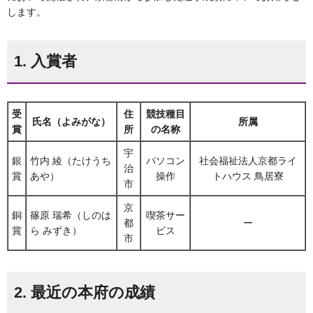
します。
1. 入賞者
受
住
競技種目
氏名（よみがな）
所属
賞
所
の名称
宇
銀
竹内 綾（たけうち
パソコン
社会福祉法人京都ライ
治
賞
あや）
操作
トハウス 鳥居寮
市
京
銅
篠原 瑞希（しのは
喫茶サー
都
ー
賞
ら みずき）
ビス
市
2. 最近の本府の成績