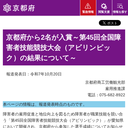
京都府
緊急情報
閲覧支援
情報を探す
京都府から2名が入賞～第45回全国障
害者技能競技大会（アビリンピッ
ク）の結果について～
報道発表日：令和7年10月20日
京都府商工労働観光部
雇用推進課
電話：075-682-8922
本ページの情報は、報道発表時点のものです。
障害者の雇用促進と地位向上を図るため障害者が職業技能を競い合
う「第45回全国障害者技能競技大会（アビリンピック）」が愛知県
において開催され、京都府から参加した選手成績についてお知らせ