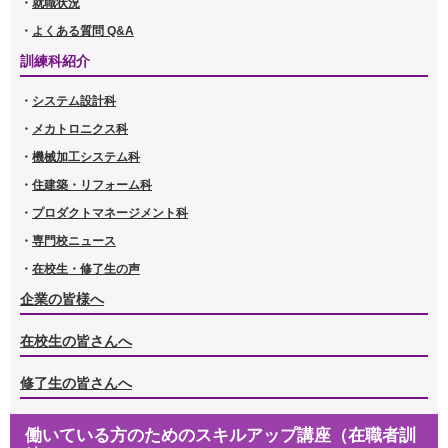
・
就職状況
・
よくある質問 Q&A
訓練科紹介
・
システム設計科
・
メカトロニクス科
・
機械加工システム科
・
住建築・リフォーム科
・
プロダクトマネージメント科
・
専門校ニュース
・
在校生・修了生の声
企業の皆様へ
在校生の皆さんへ
修了生の皆さんへ
働いている方のためのスキルアップ講座（在職者訓