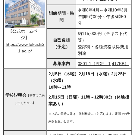
令和8年4月～令和10年3月
訓練期間・時
午前9時00分～午後5時50
間
分
【公式ホームペー
約115,000円（テキスト代
ジ】
自己負担
等）
https://www.fukushi2
（予定）
登録料・各種資格取得費用
1.ac.jp/
別途
募集案内
0801-1（PDF：1,417KB）
2月5日（木曜）2月18日（水曜）2月25日
（水曜）
10時～11時
学校説明会
【事前に予約
2月15日（日曜）11時～12時30分（体験授
してください】
業あり）
※上記の日時以外は、個別相談にて対応します。電話での予
約をお願いします。