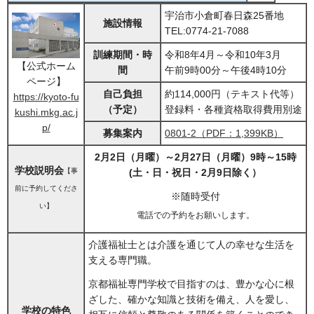
宇治市小倉町春日森25番地
施設情報
TEL:0774-21-7088
訓練期間・時
令和8年4月～令和10年3月
【公式ホーム
間
午前9時00分～午後4時10分
ページ】
自己負担
約114,000円（テキスト代等）
https://kyoto-fu
（予定）
登録料・各種資格取得費用別途
kushi.mkg.ac.j
p/
募集案内
0801-2（PDF：1,399KB）
2月2日（月曜）～2月27日（月曜）9時～15時
学校説明会
【事
(土・日・祝日・2月9日除く）
前に予約してくださ
※随時受付
い】
電話での予約をお願いします。
介護福祉士とは介護を通じて人の幸せな生活を
支える専門職。
京都福祉専門学校で目指すのは、豊かな心に根
ざした、確かな知識と技術を備え、人を愛し、
学校の特色