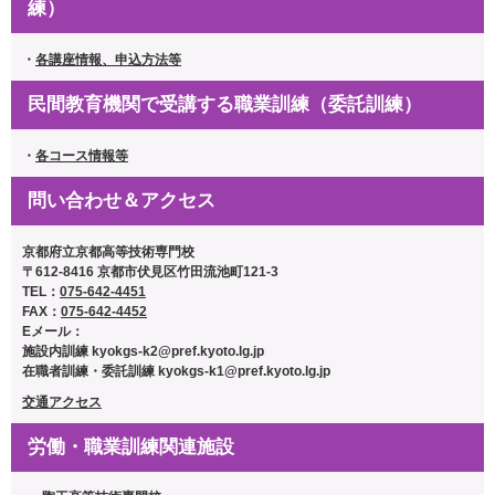
練）
・
各講座情報、申込方法等
民間教育機関で受講する職業訓練（委託訓練）
・
各コース情報等
問い合わせ＆アクセス
京都府立京都高等技術専門校
〒612-8416 京都市伏見区竹田流池町121-3
TEL：
075-642-4451
FAX：
075-642-4452
Eメール：
施設内訓練
kyokgs-k2@pref.kyoto.lg.jp
在職者訓練・委託訓練
kyokgs-k1@pref.kyoto.lg.jp
交通アクセス
労働・職業訓練関連施設