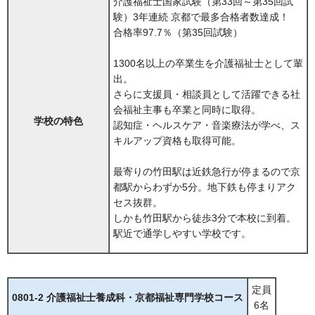
介護福祉士国家試験（第33回～第35回試
験）3年連続 京都で最多合格者数達成！
合格率97.7％（第35回試験）
1300名以上の卒業生を介護福祉士として輩
出。
さらに支援員・相談員として活躍できる社
会福祉主事も卒業と同時に取得。
学校の特色
認知症・ヘルスケア・音楽療法が学べ、ス
キルアップ資格も取得可能。
最寄りの竹田駅は近鉄急行が停まるので京
都駅からわずか5分。地下鉄も停まりアク
セス抜群。
しかも竹田駅から徒歩3分で本校に到着。
駅近で通学しやすい学校です。
定員
0801-2 介護福祉士養成科・京都福祉専門学校コース
6名