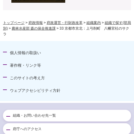
トップページ
>
府政情報
>
府政運営・行財政改革
>
組織案内
>
組織で探す(部局
別)
>
農林水産部 森の保全推進課
> 33 京都市京北：上弓削町 八幡宮社のサク
ラ
個人情報の取扱い
著作権・リンク等
このサイトの考え方
ウェブアクセシビリティ方針
組織・お問い合わせ先一覧
府庁へのアクセス