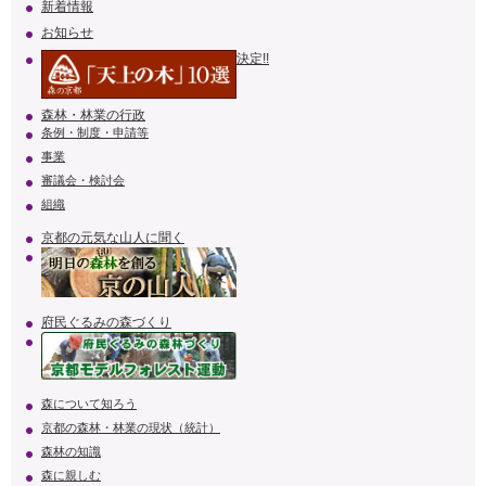
新着情報
お知らせ
決定!!
森林・林業の行政
条例・制度・申請等
事業
審議会・検討会
組織
京都の元気な山人に聞く
府民ぐるみの森づくり
森について知ろう
京都の森林・林業の現状（統計）
森林の知識
森に親しむ