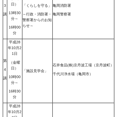
日）
3
「くらしを守る」
亀岡消防署
13時30
講
～行政・消防署・
亀岡警察署
分～
警察署からのお知
らせ～
16時00
分
平成28
年10月2
1日
第
（金曜
石井食品(株)京丹波工場（京丹波町）
日）
4
「施設見学会」
千代川浄水場（亀岡市）
10時00
講
分～
16時30
分
平成28
年10月2