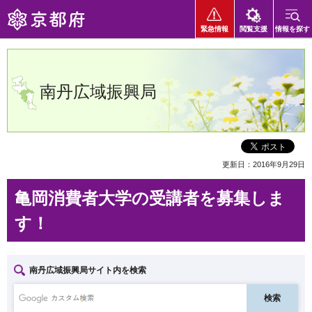
京都府
緊急情報
閲覧支援
情報を探す
南丹広域振興局
更新日：2016年9月29日
亀岡消費者大学の受講者を募集しま
す！
南丹広域振興局サイト内を検索