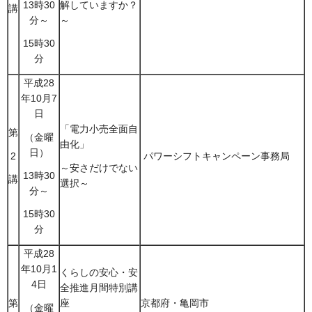
解していますか？
13時30
講
～
分～
15時30
分
平成28
年10月7
日
「電力小売全面自
第
（金曜
由化」
日）
2
パワーシフトキャンペーン事務局
～安さだけでない
13時30
講
選択～
分～
15時30
分
平成28
年10月1
くらしの安心・安
4日
全推進月間特別講
第
座
京都府・亀岡市
（金曜