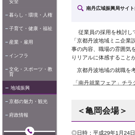
安全
南丹広域振興局サイト
暮らし・環境・人権
子育て・健康・福祉
従業員の採用を検討して
「京都丹波地域ミニ企業
産業・雇用
事の内容、職場の雰囲気
インフラ
りリアルに体感すること
文化・スポーツ・教
京都丹波地域の就職を考
育
「南丹就業フェア」チラシ（
地域振興
京都の魅力・観光
＜亀岡会場＞
府政情報
◎日時：平成29年1月24