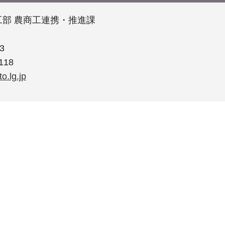
部 農商工連携・推進課
3
118
o.lg.jp