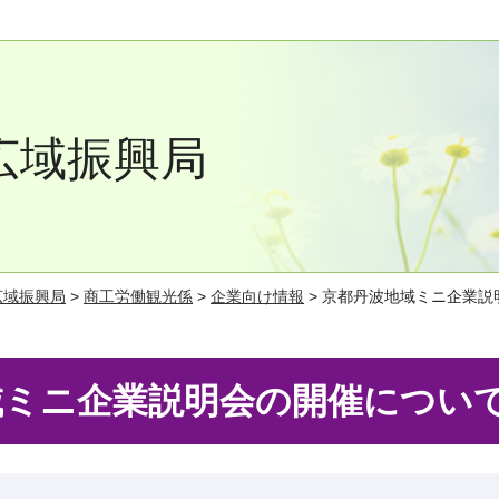
広域振興局
広域振興局
>
商工労働観光係
>
企業向け情報
> 京都丹波地域ミニ企業説
域ミニ企業説明会の開催につい