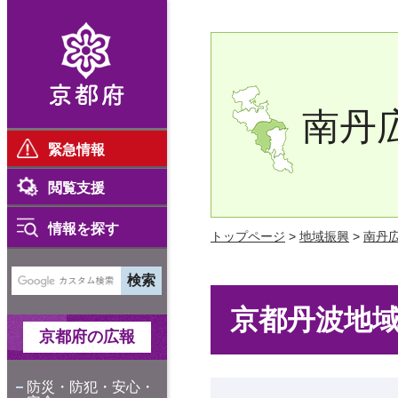
京都府
南丹
緊急情報
閲覧支援
情報を探す
トップページ
>
地域振興
>
南丹
京都丹波地
京都府の広報
防災・防犯・安心・