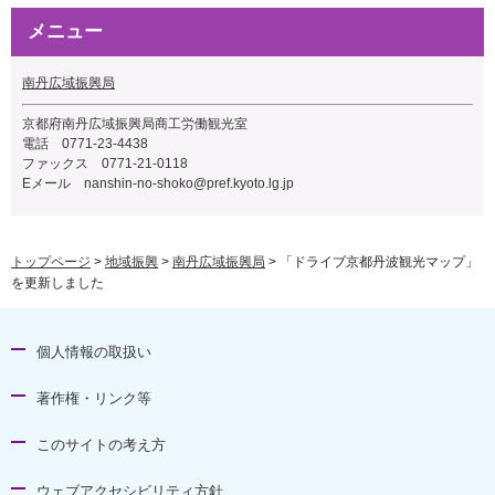
メニュー
南丹広域振興局
京都府南丹広域振興局商工労働観光室
電話 0771-23-4438
ファックス 0771-21-0118
Eメール
nanshin-no-shoko@pref.kyoto.lg.jp
トップページ
>
地域振興
>
南丹広域振興局
> 「ドライブ京都丹波観光マップ」
を更新しました
個人情報の取扱い
著作権・リンク等
このサイトの考え方
ウェブアクセシビリティ方針