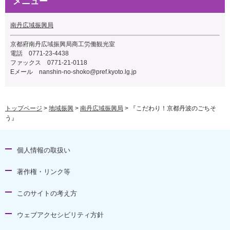
メニュー
南丹広域振興局
京都府南丹広域振興局商工労働観光室
電話 0771-23-4438
ファックス 0771-21-0118
Eメール
nanshin-no-shoko@pref.kyoto.lg.jp
トップページ
>
地域振興
>
南丹広域振興局
> 『こだわり！京都丹波のごちそ
う』
個人情報の取扱い
著作権・リンク等
このサイトの考え方
ウェブアクセシビリティ方針