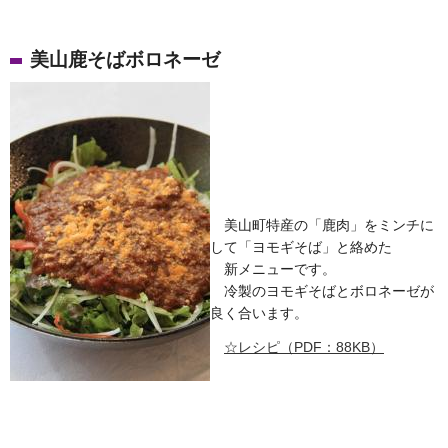
美山鹿そばボロネーゼ
美山町特産の「鹿肉」をミンチに
して「ヨモギそば」と絡めた
新メニューです。
冷製のヨモギそばとボロネーゼが
良く合います。
☆レシピ（PDF：88KB）