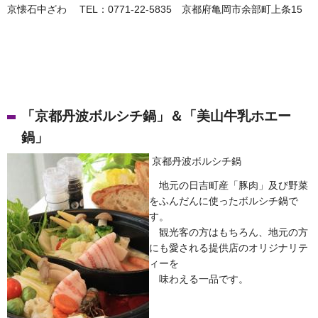
京懐石中ざわ TEL：0771-22-5835 京都府亀岡市余部町上条15
「京都丹波ボルシチ鍋」＆「美山牛乳ホエー
鍋」
京都丹波ボルシチ鍋
地元の日吉町産「豚肉」及び野菜
をふんだんに使ったボルシチ鍋で
す。
観光客の方はもちろん、地元の方
にも愛される提供店のオリジナリテ
ィーを
味わえる一品です。