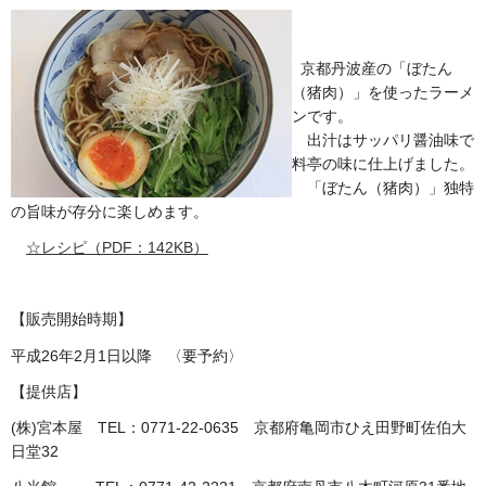
京都丹波産の「ぼたん
（猪肉）」を使ったラーメ
ンです。
出汁はサッパリ醤油味で
料亭の味に仕上げました。
「ぼたん（猪肉）」独特
の旨味が存分に楽しめます。
☆レシピ（PDF：142KB）
【販売開始時期】
平成26年2月1日以降 〈要予約〉
【提供店】
(株)宮本屋 TEL：0771-22-0635 京都府亀岡市ひえ田野町佐伯大
日堂32