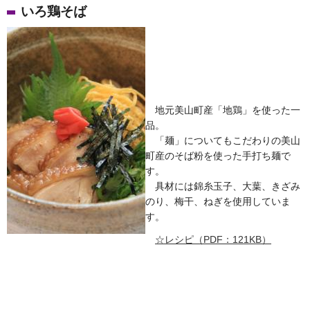
いろ
鶏そば
地元美山町産「地鶏」を使った一
品。
「麺」についてもこだわりの美山
町産のそば粉を使った手打ち麺で
す。
具材には錦糸玉子、大葉、きざみ
のり、梅干、ねぎを使用していま
す。
☆レシピ（PDF：121KB）