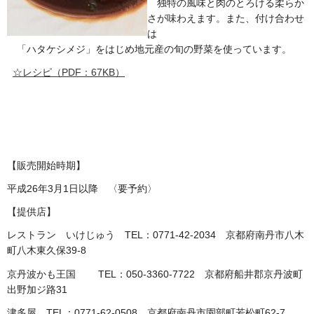
独特の風味と肉のとろける柔らか
さが味わえます。また、付け合わせ
は
「ハタケシメジ」をはじめ地元産の旬の野菜を使っています。
☆レシピ（PDF：67KB）
【販売開始時期】
平成26年3月1日以降 〈要予約〉
【提供店】
レストラン いけじゅう TEL：0771-42-2034 京都府南丹市八木
町八木東久保39-8
京丹波かも王国 TEL：050-3360-7722 京都府船井郡京丹波町
出野加ジ路31
津多屋 TEL：0771-62-0508 京都府南丹市園部町若松町62-7