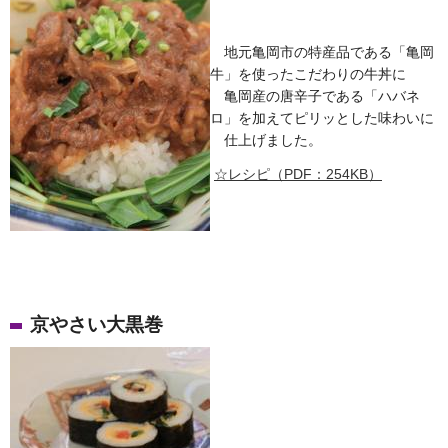
地元亀岡市の特産品である「亀岡
牛」を使ったこだわりの牛丼に
亀岡産の唐辛子である「ハバネ
ロ」を加えてピリッとした味わいに
仕上げました。
☆レシピ（PDF：254KB）
京やさい大黒巻