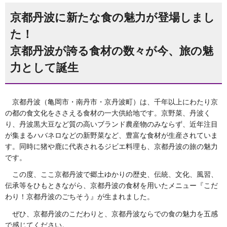
京都丹波に新たな食の魅力が登場しまし
た！
京都丹波が誇る食材の数々が今、旅の魅
力として誕生
京都丹波（亀岡市・南丹市・京丹波町）は、千年以上にわたり京
の都の食文化をささえる食材の一大供給地です。京野菜、丹波く
り、丹波黒大豆など質の高いブランド農産物のみならず、近年注目
が集まるハバネロなどの新野菜など、豊富な食材が生産されていま
す。同時に猪や鹿に代表されるジビエ料理も、京都丹波の旅の魅力
です。
この度、ここ京都丹波で郷土ゆかりの歴史、伝統、文化、風習、
伝承等をひもときながら、京都丹波の食材を用いたメニュー『こだ
わり！京都丹波のごちそう』が生まれました。
ぜひ、京都丹波のこだわりと、京都丹波ならでの食の魅力を五感
で感じてください。