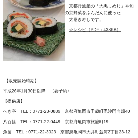
京都丹波産の「大黒しめじ」や旬
の京野菜をふんだんに使った
太巻き寿しです。
☆レシピ（PDF：438KB）
【販売開始時期】
平成26年1月30日以降 〈要予約〉
【提供店】
へき亭 TEL：0771-23-0889 京都府亀岡市千歳町毘沙門向畑40
八百捨 TEL：0771-22-0449 京都府亀岡市旅籠町19
魚留 TEL：0771-22-3023 京都府亀岡市大井町並河2丁目23-12