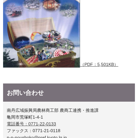
（PDF：5,501KB）
お問い合わせ
南丹広域振興局農林商工部 農商工連携・推進課
亀岡市荒塚町1-4-1
電話番号：0771-22-0133
ファックス：0771-21-0118
n-n-noushoko@pref.kyoto.lg.jp