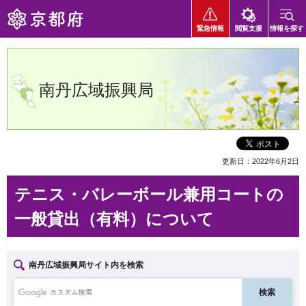
京都府
緊急情報
閲覧支援
情報を探す
南丹広域振興局
更新日：2022年6月2日
テニス・バレーボール兼用コートの
一般貸出（有料）について
南丹広域振興局サイト内を検索