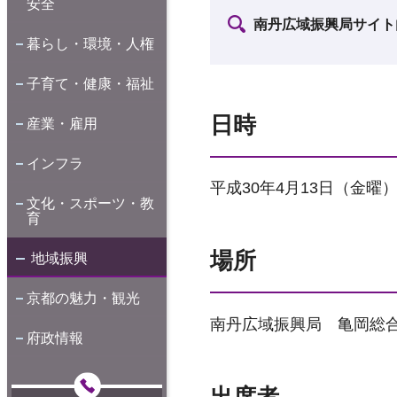
安全
南丹広域振興局サイト
暮らし・環境・人権
子育て・健康・福祉
日時
産業・雇用
インフラ
平成30年4月13日（金曜）
文化・スポーツ・教
育
場所
地域振興
京都の魅力・観光
南丹広域振興局 亀岡総
府政情報