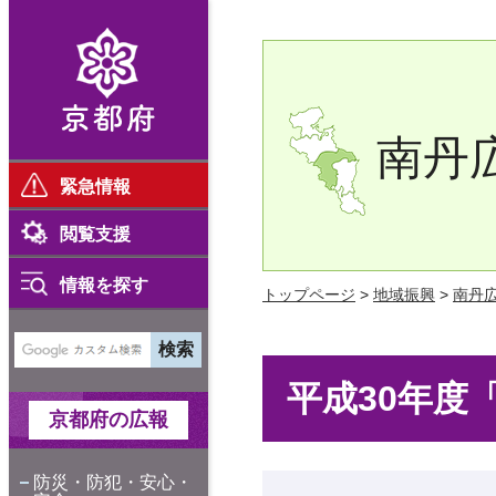
京都府
南丹
緊急情報
閲覧支援
情報を探す
トップページ
>
地域振興
>
南丹
平成30年度
京都府の広報
防災・防犯・安心・