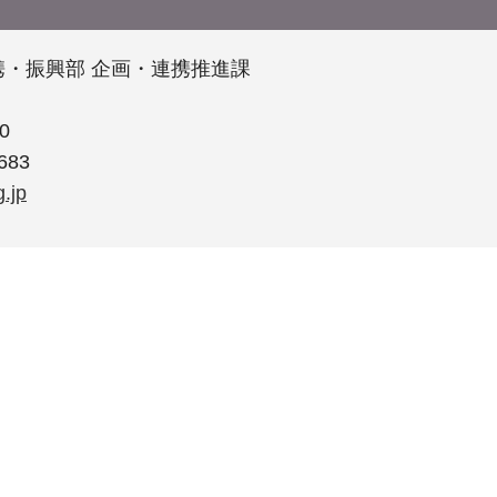
・振興部 企画・連携推進課
0
683
.jp