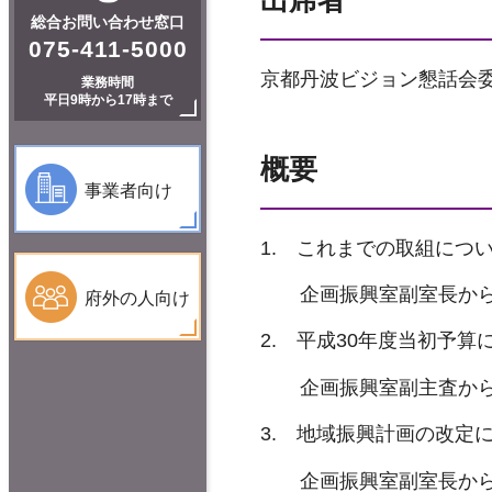
出席者
総合お問い合わせ窓口
075-411-5000
京都丹波ビジョン懇話会委
業務時間
平日9時から17時まで
概要
事業者向け
1. これまでの取組につ
企画振興室副室長か
府外の人向け
2. 平成30年度当初予算
企画振興室副主査か
3. 地域振興計画の改定
企画振興室副室長か