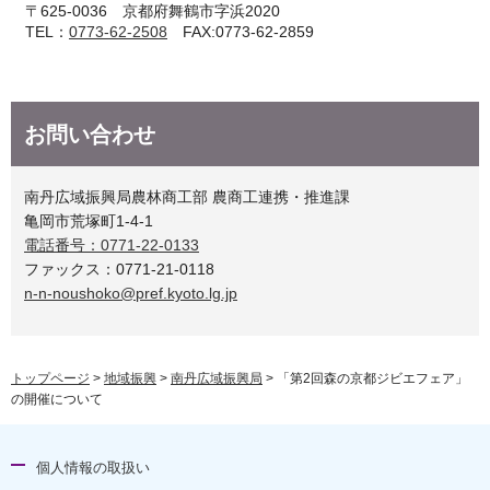
〒625-0036 京都府舞鶴市字浜2020
TEL：
0773-62-2508
FAX:0773-62-2859
お問い合わせ
南丹広域振興局農林商工部 農商工連携・推進課
亀岡市荒塚町1-4-1
電話番号：0771-22-0133
ファックス：0771-21-0118
n-n-noushoko@pref.kyoto.lg.jp
トップページ
>
地域振興
>
南丹広域振興局
> 「第2回森の京都ジビエフェア」
の開催について
個人情報の取扱い