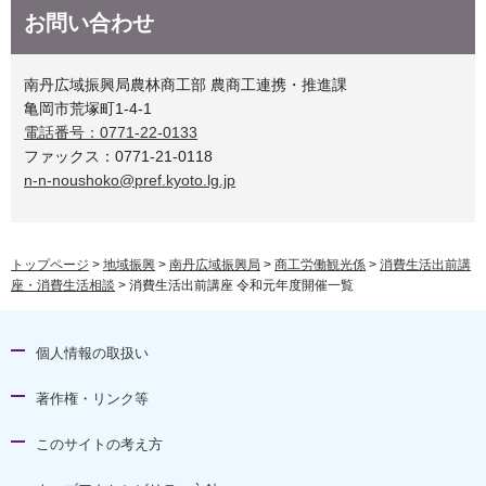
お問い合わせ
南丹広域振興局農林商工部 農商工連携・推進課
亀岡市荒塚町1-4-1
電話番号：0771-22-0133
ファックス：0771-21-0118
n-n-noushoko@pref.kyoto.lg.jp
トップページ
>
地域振興
>
南丹広域振興局
>
商工労働観光係
>
消費生活出前講
座・消費生活相談
> 消費生活出前講座 令和元年度開催一覧
個人情報の取扱い
著作権・リンク等
このサイトの考え方