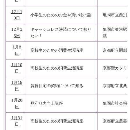
日
12月1
小学生のためのお金や買い物の話
亀岡市立西別
0日
12月1
キャッシュレス決済について知り
亀岡市並河駅
3日
たい！
議
1月8
高校生のための消費生活講座
京都府立園部
日
1月10
高校生のための消費生活講座
京都聖カタリ
日
1月15
賃貸住宅の契約について知る
京都府立北桑
日
1月28
見守り力向上講座
亀岡市社会福
日
1月31
高校生のための消費生活講座
京都府立農芸
日