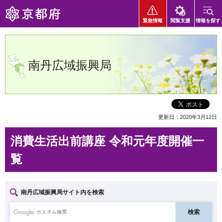
京都府
緊急情報
閲覧支援
情報を探す
南丹広域振興局
更新日：2020年3月12日
消費生活出前講座 令和元年度開催一
覧
南丹広域振興局サイト内を検索