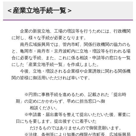
＜産業立地手続一覧＞
企業の新規立地、工場の増設等を行うためには、行政機関
に対し、様々な手続が必要となります。
南丹広域振興局では、管内市町、関係行政機関の協力のも
と、亀岡市・南丹市・京丹波町内に立地・増設等を行われる場
合に必要な手続、また、これに係る相談・申請等の窓口を一覧
にした「産業立地手続一覧」を作成しました。
今後、立地・増設される企業様や企業誘致に関わる関係機
関の皆様に御活用いただければ幸いです。
※円滑に事務手続を進めるため、記載された「提出時
期」の定めにかかわらず、早めに担当窓口へ御
相談ください。
※申請書・届出書等を整えて提出いただいた後、審査に
日にちを要します。提出後すぐに着手いた
だけるものではありませんので御留意願います。
※法律、条例等により知事の権限が市町長、広域振興局