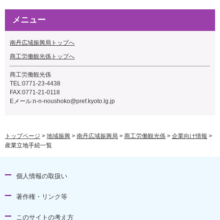
メニュー
南丹広域振興局トップへ
商工労働観光係トップへ
商工労働観光係
TEL:0771-23-4438
FAX:0771-21-0118
Eメール:n-n-noushoko@pref.kyoto.lg.jp
トップページ
>
地域振興
>
南丹広域振興局
>
商工労働観光係
>
企業向け情報
>
産業立地手続一覧
個人情報の取扱い
著作権・リンク等
このサイトの考え方