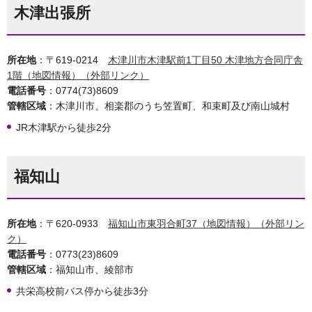
木津出張所
所在地
：〒619-0214
木津川市木津駅前1丁目50 木津地方合同庁舎
1階（地図情報）（外部リンク）
電話番号
：0774(73)8609
管轄区域
：木津川市、相楽郡のうち笠置町、和束町及び南山城村
JR木津駅から徒歩2分
福知山
所在地
：〒620-0933
福知山市東羽合町37（地図情報）（外部リン
ク）
電話番号
：0773(23)8609
管轄区域
：福知山市、綾部市
共栄高校前バス停から徒歩3分