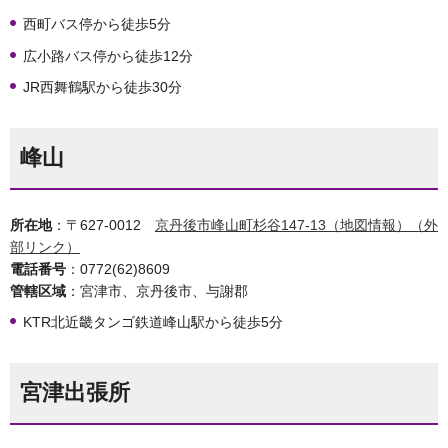
西町バス停から徒歩5分
広小路バス停から徒歩12分
JR西舞鶴駅から徒歩30分
峰山
所在地
：〒627-0012
京丹後市峰山町杉谷147-13（地図情報）（外
部リンク）
電話番号
：0772(62)8609
管轄区域
：宮津市、京丹後市、与謝郡
KTR北近畿タンゴ鉄道峰山駅から徒歩5分
宮津出張所