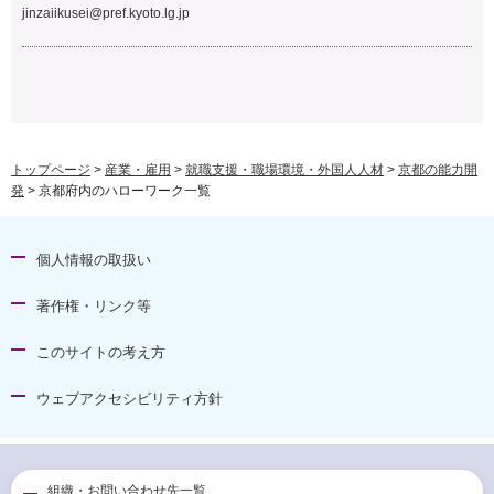
jinzaiikusei@pref.kyoto.lg.jp
トップページ
>
産業・雇用
>
就職支援・職場環境・外国人人材
>
京都の能力開
発
> 京都府内のハローワーク一覧
個人情報の取扱い
著作権・リンク等
このサイトの考え方
ウェブアクセシビリティ方針
組織・お問い合わせ先一覧