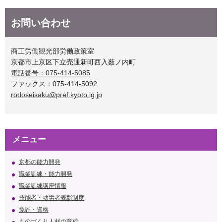
お問い合わせ
商工労働観光部労働政策室
京都市上京区下立売通新町西入薮ノ内町
電話番号：075-414-5085
ファックス：075-414-5092
rodoseisaku@pref.kyoto.lg.jp
メニュー
京都の能力開発
職業訓練・能力開発
職業訓練講座情報
技能者・功労者表彰制度
免許・資格
ものづくり人材の育成