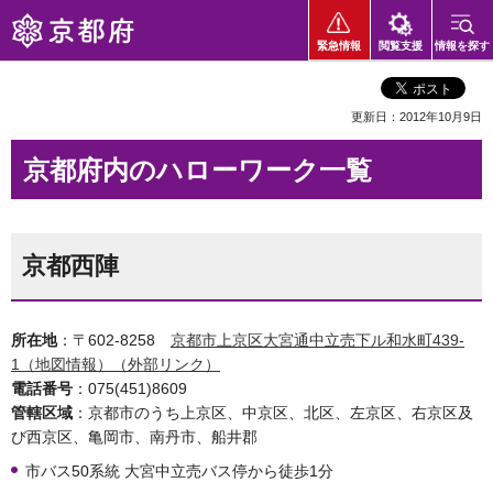
京都府
緊急情報
閲覧支援
情報を探す
更新日：2012年10月9日
京都府内のハローワーク一覧
京都西陣
所在地
：〒602-8258
京都市上京区大宮通中立売下ル和水町439-
1（地図情報）（外部リンク）
電話番号
：075(451)8609
管轄区域
：京都市のうち上京区、中京区、北区、左京区、右京区及
び西京区、亀岡市、南丹市、船井郡
市バス50系統 大宮中立売バス停から徒歩1分