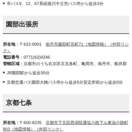
市バス9、12、67系統堀川中立売バス停から徒歩3分
園部出張所
所在地
：〒622-0001
南丹市園部町宮町71（地図情報）（外部リン
ク）
電話番号
：0771(62)0246
管轄区域
：京都市のうち右京区京北各町、亀岡市、南丹市、船井郡
JR園部駅から徒歩30分
京都交通バス園部大橋バス停から徒歩5分安定所前から徒歩0分
京都七条
所在地
：〒600-8235
京都市下京区西洞院通塩小路下ル東油小路町
803（地図情報）（外部リンク）