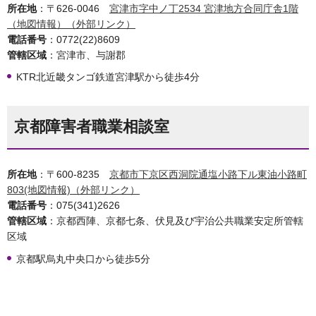
所在地
：〒626-0046
宮津市字中ノ丁2534 宮津地方合同庁舎1階
（地図情報）（外部リンク）
電話番号
：0772(22)8609
管轄区域
：宮津市、与謝郡
KTR北近畿タンゴ鉄道宮津駅から徒歩4分
京都障害者職業相談室
所在地
：〒600-8235
京都市下京区西洞院通塩小路下ル東油小路町
803(地図情報)（外部リンク）
電話番号
：075(341)2626
管轄区域
：京都西陣、京都七条、伏見及び宇治公共職業安定所管轄
区域
京都駅烏丸中央口から徒歩5分