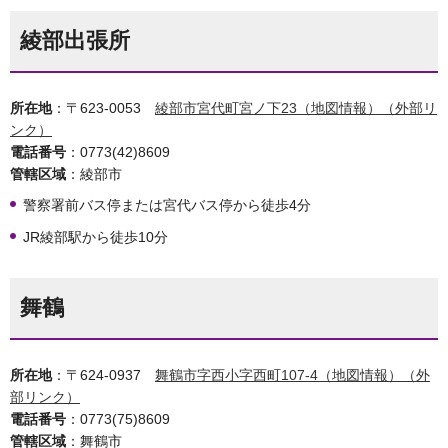
綾部出張所
所在地
：〒623-0053
綾部市宮代町宮ノ下23（地図情報）（外部リ
ンク）
電話番号
：0773(42)8609
管轄区域
：綾部市
警察署前バス停または宮代バス停から徒歩4分
JR綾部駅から徒歩10分
舞鶴
所在地
：〒624-0937
舞鶴市字西小字西町107-4（地図情報）（外
部リンク）
電話番号
：0773(75)8609
管轄区域
：舞鶴市