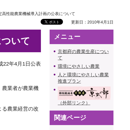
特定高性能農業機械導入計画の公表について
更新日：2010年4月1日
メニュー
について
京都府の農業生産につい
て
成22年4月1日公表
環境にやさしい農業
人と環境にやさしい農業
推進プラン
、農業者が農業機
（外部リンク）
よる農業経営の改
関連ページ