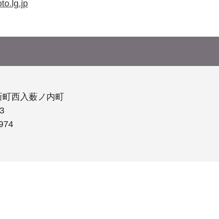
o.lg.jp
新町西入薮ノ内町
3
974