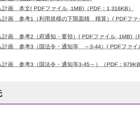
 本文( PDFファイル ,1MB)（PDF：1,316KB）
画 参考1（利用規模の下限面積 積算）( PDFファイル
 参考2（府通知・要領）( PDFファイル ,1MB)（PD
画 参考3（国法令・通知等 ～3-44）( PDFファイル 
画 参考3（国法令・通知等3-45～）（PDF：979K
先