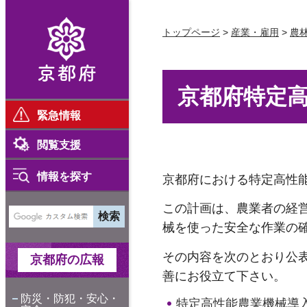
京都府
トップページ
>
産業・雇用
>
農
京都府特定
緊急情報
閲覧支援
情報を探す
京都府における特定高性
この計画は、農業者の経
械を使った安全な作業の
その内容を次のとおり公
京都府の広報
善にお役立て下さい。
防災・防犯・安心・
特定高性能農業機械導入