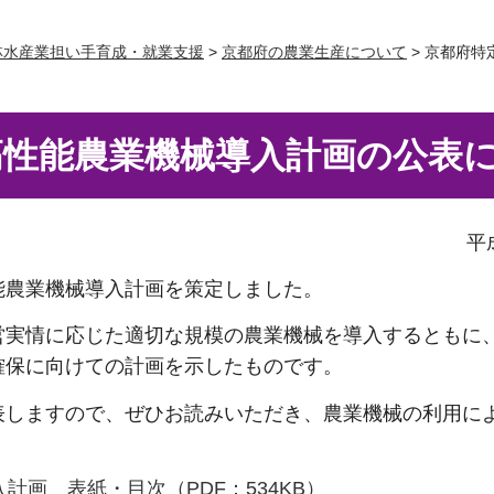
林水産業担い手育成・就業支援
>
京都府の農業生産について
> 京都府
高性能農業機械導入計画の公表
平
能農業機械導入計画を策定しました。
営実情に応じた適切な規模の農業機械を導入するともに
確保に向けての計画を示したものです。
表しますので、ぜひお読みいただき、農業機械の利用に
計画 表紙・目次（PDF：534KB）