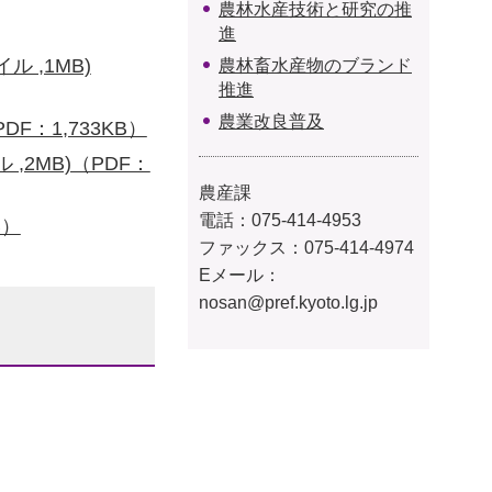
農林水産技術と研究の推
進
 ,1MB)
農林畜水産物のブランド
推進
農業改良普及
F：1,733KB）
,2MB)（PDF：
農産課
電話：075-414-4953
B）
ファックス：075-414-4974
Eメール：
nosan@pref.kyoto.lg.jp