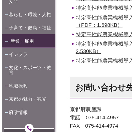
安全
特定高性能農業機械導入計画
暮らし・環境・人権
特定高性能農業機械導入計
（PDF：1,698KB）
子育て・健康・福祉
特定高性能農業機械導入計画
産業・雇用
特定高性能農業機械導入計
2,530KB）
インフラ
特定高性能農業機械導入計
文化・スポーツ・教
育
お問い合わせ
地域振興
京都の魅力・観光
京都府農産課
府政情報
電話 075-414-4957
FAX 075-414-4974