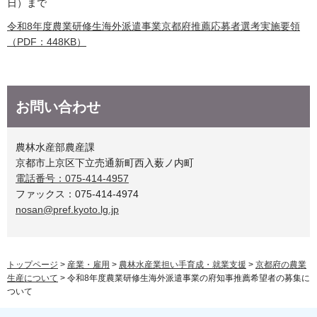
日）まで
令和8年度農業研修生海外派遣事業京都府推薦応募者選考実施要領
（PDF：448KB）
お問い合わせ
農林水産部農産課
京都市上京区下立売通新町西入薮ノ内町
電話番号：075-414-4957
ファックス：075-414-4974
nosan@pref.kyoto.lg.jp
トップページ
>
産業・雇用
>
農林水産業担い手育成・就業支援
>
京都府の農業
生産について
> 令和8年度農業研修生海外派遣事業の府知事推薦希望者の募集に
ついて