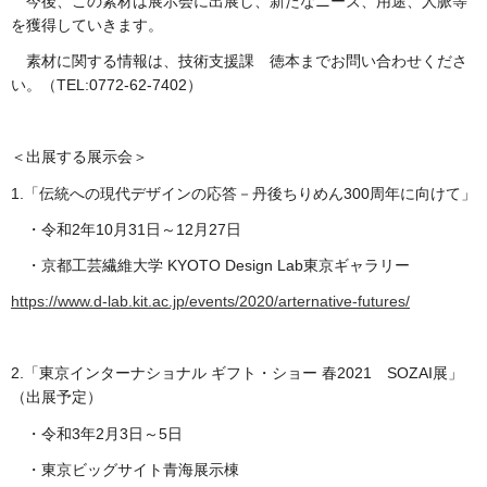
今後、この素材は展示会に出展し、新たなニーズ、用途、人脈等
を獲得していきます。
素材に関する情報は、技術支援課 徳本までお問い合わせくださ
い。（TEL:0772-62-7402）
＜出展する展示会＞
1.「伝統への現代デザインの応答－丹後ちりめん300周年に向けて」
・令和2年10月31日～12月27日
・京都工芸繊維大学 KYOTO Design Lab東京ギャラリー
https://www.d-lab.kit.ac.jp/events/2020/arternative-futures/
2.「東京インターナショナル ギフト・ショー 春2021 SOZAI展」
（出展予定）
・令和3年2月3日～5日
・東京ビッグサイト青海展示棟