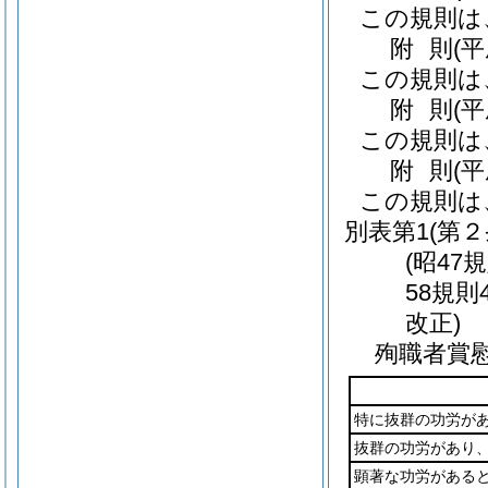
この規則は
附
則
(
この規則は
附
則
(
この規則は
附
則
(
この規則は
別表第1
(第２
(昭47
58規則
改正)
殉職者賞
特に抜群の功労が
抜群の功労があり
顕著な功労がある