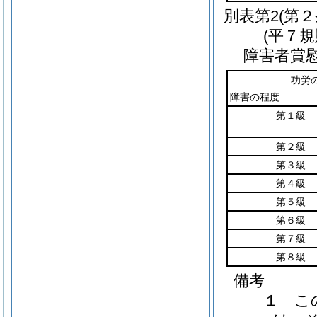
別表第2
(第２
(平７規
障害者賞
功労
障害の程度
第１級
第２級
第３級
第４級
第５級
第６級
第７級
第８級
備考
１ こ