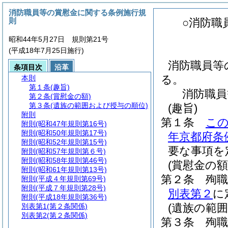
消防職員等の賞慰金に関する条例施行規
則
○消防職
昭和44年5月27日 規則第21号
(平成18年7月25日施行)
消防職員等
条項目次
沿革
る。
本則
第１条
(趣旨)
消防職員
第２条
(賞慰金の額)
第３条
(遺族の範囲および授与の順位)
(趣旨)
附則
第１条
こ
附則
(昭和47年規則第16号)
附則
(昭和50年規則第17号)
年京都府条
附則
(昭和52年規則第15号)
要な事項を
附則
(昭和57年規則第６号)
附則
(昭和58年規則第46号)
(賞慰金の額
附則
(昭和61年規則第13号)
第２条
殉
附則
(平成４年規則第69号)
附則
(平成７年規則第28号)
別表第２
に
附則
(平成18年規則第36号)
(遺族の範
別表第1
(第２条関係)
別表第2
(第２条関係)
第３条
殉