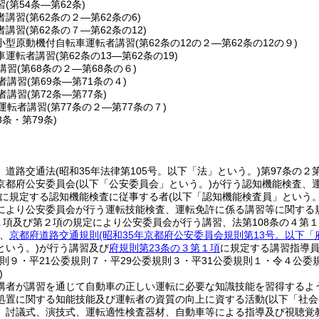
習
(第54条―第62条)
者講習
(第62条の２―第62条の6)
者講習
(第62条の７―第62条の12)
小型原動機付自転車運転者講習
(第62条の12の２―第62条の12の９)
車運転者講習
(第62条の13―第62条の19)
講習
(第68条の２―第68条の６)
者講習
(第69条―第71条の４)
者講習
(第72条―第77条)
運転者講習
(第77条の２―第77条の７)
8条・第79条)
、道路交通法
(昭和35年法律第105号。以下「法」という。)
第97条の２
京都府公安委員会
(以下「公安委員会」という。)
が行う認知機能検査、
に規定する認知機能検査に従事する者
(以下「認知機能検査員」という。
により公安委員会が行う運転技能検査、運転免許に係る講習等に関する
第１項及び第２項の規定により公安委員会が行う講習、法第108条の４第
、
京都府道路交通規則
(昭和35年京都府公安委員会規則第13号。以下「
という。)
が行う講習及び
府規則第23条の３第１項
に規定する講習指導
規則９・平21公委規則７・平29公委規則３・平31公委規則１・令４公委
)
講者が講習を通じて自動車の正しい運転に必要な知識技能を習得するよ
処置に関する知能技能及び運転者の資質の向上に資する活動
(以下「社
、討議式、演技式、運転適性検査器材、自動車等による指導及び視聴覚