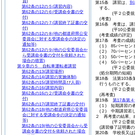
員)
第15条
講習は、
別
第62条の12の５
(講習内容)
する。
第62条の12の６
(受講命令書の交
(平２公委規
付)
(考査)
第62条の12の７
(講習終了証書の交
第16条
考査は、講
付)
(平10公委
第62条の12の８
(他の都道府県公安
(考査成績の評定)
委員会に対する受講命令の決定の
第17条
考査の成績
通知等)
(１)
85パーセ
第62条の12の９
(他の公安委員会か
(２)
70パーセン
ら受講命令書の交付を依頼された
(３)
50パーセン
場合の措置)
(４)
50パーセ
第９章の５
自転車運転者講習
(平２公委規
第62条の13
(講習場所)
(処分期間の短縮)
第62条の14
(講習の実施体制)
第18条
法第103
第62条の15
(講習時間及び人員)
行うものとする。
第62条の16
(講習内容)
(平２公委
第62条の16の２
(受講命令書の交
(再考査)
付)
第19条
第17条第４
第62条の17
(講習終了証書の交付)
(１)
短期講習の
第62条の18
(他の都道府県公安委員
(２)
中期講習若
会に対する受講命令の決定の通知
２
再考査の結果、
等)
(平２公委規
第62条の19
(他の公安委員会から受
(講習修了証明書の
講命令書の交付を依頼された場合
第20条
学校長又は