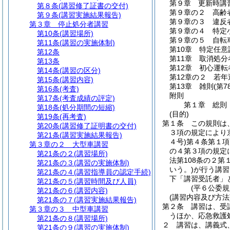
第９章
更新時講
第８条
(講習修了証書の交付)
第９章の２
高齢
第９条
(講習実施結果報告)
第９章の３
違反
第３章
停止処分者講習
第９章の４
特定
第10条
(講習場所)
第９章の５
自転
第11条
(講習の実施体制)
第10章
特定任意
第12条
第11章
取消処分
第13条
第12章
初心運転
第14条
(講習の区分)
第12章の２
若年
第15条
(講習内容)
第13章
雑則
(第7
第16条
(考査)
附則
第17条
(考査成績の評定)
第１章
総則
第18条
(処分期間の短縮)
(目的)
第19条
(再考査)
第１条
この規則は
第20条
(講習修了証明書の交付)
３項の規定により
第21条
(講習実施結果報告)
４号)
第４条第１項
第３章の２
大型車講習
の４第３項の規定
第21条の２
(講習場所)
法第108条の２
第21条の３
(講習の実施体制)
いう。)
が行う講習
第21条の４
(講習指導員の認定手続)
下「講習受託者」
第21条の５
(講習時間及び人員)
(平６公委
第21条の６
(講習内容)
(講習内容及び方法
第21条の７
(講習実施結果報告)
第２条
講習は、受
第３章の３
中型車講習
うほか、応急救護
第21条の８
(講習場所)
２
講習は、講義式
第21条の９
(講習の実施体制)