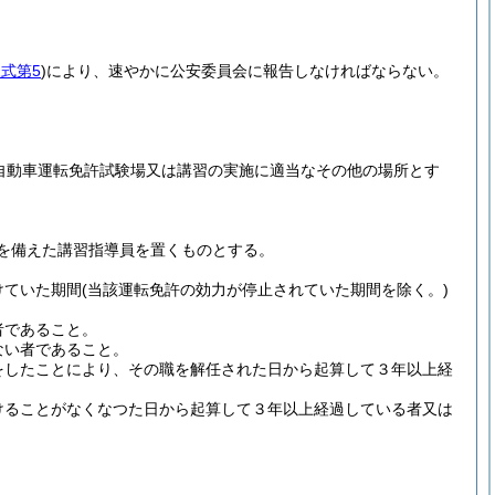
式第5
)
により、速やかに公安委員会に報告しなければならない。
自動車運転免許試験場又は講習の実施に適当なその他の場所とす
を備えた講習指導員を置くものとする。
けていた期間
(当該運転免許の効力が停止されていた期間を除く。)
者であること。
ない者であること。
をしたことにより、その職を解任された日から起算して３年以上経
けることがなくなつた日から起算して３年以上経過している者又は