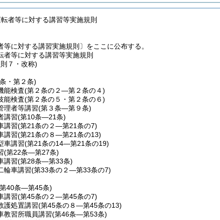
運転者等に対する講習等実施規則
者等に対する講習実施規則〕をここに公布する。
転者等に対する講習等実施規則
規則７・改称)
１条・第２条)
機能検査
(第２条の２―第２条の４)
技能検査
(第２条の５・第２条の６)
管理者等講習
(第３条―第９条)
者講習
(第10条―21条)
車講習
(第21条の２―第21条の7)
車講習
(第21条の８―第21条の13)
型車講習
(第21条の14―第21条の19)
習
(第22条―第27条)
車講習
(第28条―第33条)
二輪車講習
(第33条の２―第33条の7)
(第40条―第45条)
車講習
(第45条の２―第45条の7)
救護処置講習
(第45条の８―第45条の13)
車教習所職員講習
(第46条―第53条)