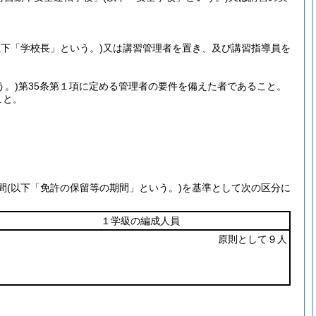
以下「学校長」という。)
又は講習管理者を置き、及び講習指導員を
う。)
第35条第１項に定める管理者の要件を備えた者であること。
こと。
間
(以下「免許の保留等の期間」という。)
を基準として次の区分に
１学級の編成人員
原則として９人