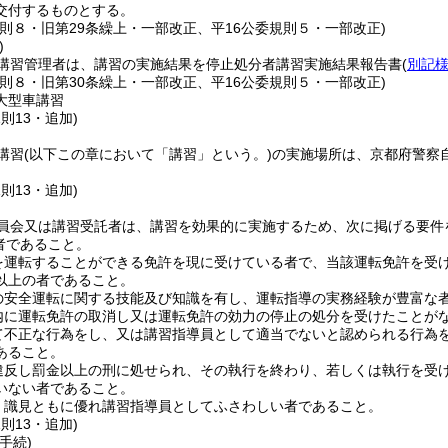
交付するものとする。
規則８・旧第29条繰上・一部改正、平16公委規則５・一部改正)
)
講習管理者は、講習の実施結果を停止処分者講習実施結果報告書
(
別記様
規則８・旧第30条繰上・一部改正、平16公委規則５・一部改正)
大型車講習
規則13・追加)
講習
(以下この章において「講習」という。)
の実施場所は、京都府警察
規則13・追加)
員会又は講習受託者は、講習を効果的に実施するため、次に掲げる要件
者であること。
を運転することができる免許を現に受けている者で、当該運転免許を受
以上の者であること。
の安全運転に関する技能及び知識を有し、運転指導の実務経験が豊富な
内に運転免許の取消し又は運転免許の効力の停止の処分を受けたことが
て不正な行為をし、又は講習指導員として適当でないと認められる行為
あること。
違反し罰金以上の刑に処せられ、その執行を終わり、若しくは執行を受
いない者であること。
、識見ともに優れ講習指導員としてふさわしい者であること。
規則13・追加)
手続)