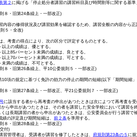
表第２
に掲げる「停止処分者講習の講習科目及び時間割等に関する基準
則８・旧第24条繰上・一部改正)
習内容の修得状況及び講習効果を確認するため、講習全般の内容から正誤
規則５・全改)
は、考査の得点により、次の区分で評定するものとする。
ント以上の成績は、優とする。
ト以上85パーセント未満の成績は、良とする。
ト以上70パーセント未満の成績は、可とする。
ント未満の成績は、不可とする。
則８・旧第26条繰上、平10公委規則５・一部改正)
条第10項の規定に基づく免許の効力の停止の期間の短縮
(以下「期間短縮」
規則８・旧第27条繰上・一部改正、平21公委規則７・一部改正)
号
に該当する者から再考査の申出があつたときは次によつて再考査を受
者から申出があつたときは、その者を講習した安全学校において講習を
しくは長期講習の者から申出があつたときは、公安委員会が行う講習で
成績の評定及び期間短縮は、
前２条
を準用する。
則８・旧第28条繰上・一部改正)
交付)
講習管理者は、受講者が講習を修了したときは、
府規則第23条の５
に規