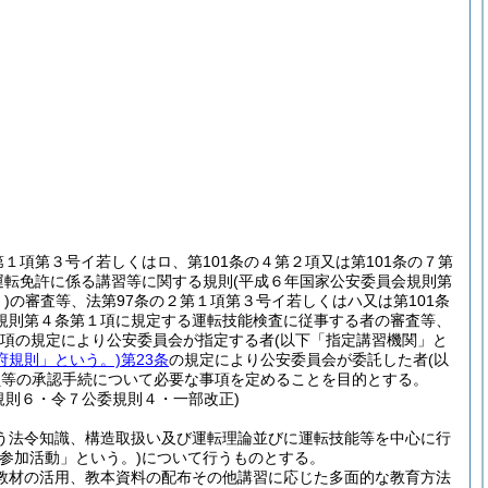
第１項第３号イ若しくはロ、第101条の４第２項又は第101条の７第
運転免許に係る講習等に関する規則
(平成６年国家公安委員会規則第
)
の審査等、法第97条の２第１項第３号イ若しくはハ又は第101条
規則第４条第１項に規定する運転技能検査に従事する者の審査等、
１項の規定により公安委員会が指定する者
(以下「指定講習機関」と
府規則」という。)
第23条
の規定により公安委員会が委託した者
(以
員等の承認手続について必要な事項を定めることを目的とする。
規則６・令７公委規則４・一部改正)
う法令知識、構造取扱い及び運転理論並びに運転技能等を中心に行
会参加活動」という。)
について行うものとする。
教材の活用、教本資料の配布その他講習に応じた多面的な教育方法