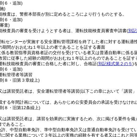
則６・追加)
施)
能検査は、警察本部長が別に定めるところにより行うものとする。
則６・追加)
審査)
能検査員の審査を受けようとする者は、運転技能検査員審査申請書
(
別記
。
運転センターが実施する安全運転管理課程を終了した者に対する運転適
の期間がおおむね１年以上の者であることを証する書面
に係る教習指導員資格者証の交付を受けている者又は普通自動車に係る
教習に従事した経験の期間がおおむね１年以上のものであることを証す
運転技能検査員の審査に合格した者に対し、合格証
(
別記様式第２の５
)
則６・追加)
運転管理者等講習
規則８・旧第３章繰上)
又は講習受託者は、安全運転管理者等講習
(以下この章において「講習」
成する年間計画については、あらかじめ公安委員会の承認を受けなけれ
則８・旧第12条繰上)
又は講習受託者は、講習を効果的に実施するため、次に掲げる要件を備
者であること。
免許、中型自動車免許、準中型自動車免許又は普通自動車免許を受けて
理に関する業務について３年以上の実務の経験を有する者又はこれと同