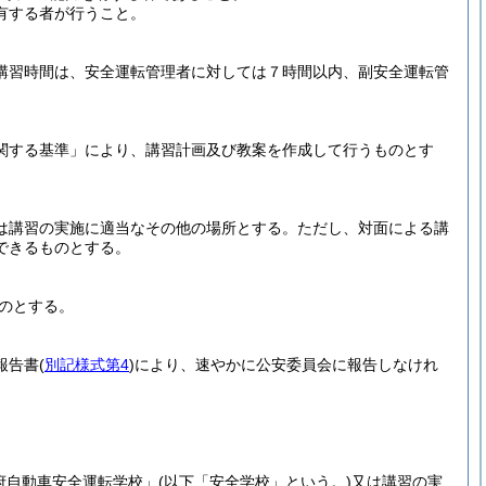
有する者が行うこと。
講習時間は、安全運転管理者に対しては７時間以内、副安全運転管
関する基準」により、講習計画及び教案を作成して行うものとす
は講習の実施に適当なその他の場所とする。
ただし、対面による講
できるものとする。
のとする。
報告書
(
別記様式第4
)
により、速やかに公安委員会に報告しなけれ
府自動車安全運転学校」
(以下「安全学校」という。)
又は講習の実