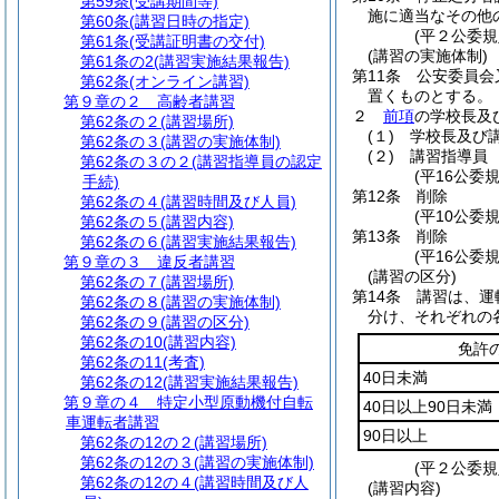
第59条
(受講期間等)
施に適当なその他
第60条
(講習日時の指定)
(平２公委
第61条
(受講証明書の交付)
(講習の実施体制)
第61条の2
(講習実施結果報告)
第11条
公安委員会
第62条
(オンライン講習)
置くものとする。
第９章の２
高齢者講習
２
前項
の学校長及
第62条の２
(講習場所)
(１)
学校長及び
第62条の３
(講習の実施体制)
(２)
講習指導員
第62条の３の２
(講習指導員の認定
(平16公委
手続)
第12条
削除
第62条の４
(講習時間及び人員)
(平10公委規
第62条の５
(講習内容)
第13条
削除
第62条の６
(講習実施結果報告)
(平16公委規
第９章の３
違反者講習
(講習の区分)
第62条の７
(講習場所)
第14条
講習は、運
第62条の８
(講習の実施体制)
分け、それぞれの
第62条の９
(講習の区分)
第62条の10
(講習内容)
免許
第62条の11
(考査)
40日未満
第62条の12
(講習実施結果報告)
第９章の４
特定小型原動機付自転
40日以上90日未満
車運転者講習
90日以上
第62条の12の２
(講習場所)
第62条の12の３
(講習の実施体制)
(平２公委規
第62条の12の４
(講習時間及び人
(講習内容)