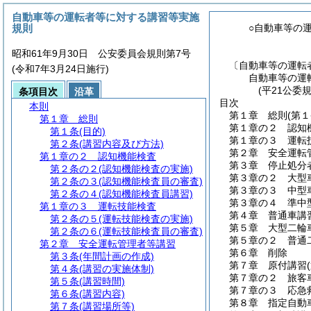
自動車等の運転者等に対する講習等実施
規則
○自動車等の
昭和61年9月30日 公安委員会規則第7号
〔自動車等の運転
(令和7年3月24日施行)
自動車等の運
(平21公委
条項目次
沿革
目次
本則
第１章
総則
(第
第１章
総則
第１章の２
認知
第１条
(目的)
第１章の３
運転
第２条
(講習内容及び方法)
第２章
安全運転
第１章の２
認知機能検査
第３章
停止処分
第２条の２
(認知機能検査の実施)
第３章の２
大型
第２条の３
(認知機能検査員の審査)
第３章の３
中型
第２条の４
(認知機能検査員講習)
第３章の４
準中
第１章の３
運転技能検査
第４章
普通車講
第２条の５
(運転技能検査の実施)
第５章
大型二輪
第２条の６
(運転技能検査員の審査)
第５章の２
普通
第２章
安全運転管理者等講習
第６章
削除
第３条
(年間計画の作成)
第７章
原付講習
第４条
(講習の実施体制)
第７章の２
旅客
第５条
(講習時間)
第７章の３
応急
第６条
(講習内容)
第８章
指定自動
第７条
(講習場所等)