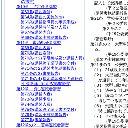
の措置)
記入して受講者に
第10章
特定任意講習
(平２公委
第63条
(講習場所)
(講習実施結果報告
第64条
(講習の実施体制)
第21条
学校長又は
第65条
(講習指導員の承認手続)
(平２公委
第66条
(講習時間及び人員)
第３章の２
第67条
(講習内容)
(平19公委
第68条
(講習実施結果報告)
(講習場所)
第11章
取消処分者講習
第21条の２
大型車
第69条
(講習内容)
る。
第70条
(講習場所)
(平19公委
第70条の２
(学級編成及び講習人員)
(講習の実施体制)
第71条
(講習終了証明書の交付)
第21条の３
公安委
第71条の２
(講習実施結果報告)
(１)
21歳以上の
第71条の３
(事業報告)
(２)
大型自動車
第71条の４
(指定講習機関の運転適
が通算して３年
性指導員に対する実務実習)
(３)
大型自動車
第12章
初心運転者講習
(４)
過去３年以
第72条
(講習内容)
(５)
講習につい
第73条
(講習場所)
過している者で
第74条
(講習人員)
(６)
刑罰法令に
第75条
(講習終了証明書の交付)
現に起訴されて
第76条
(講習実施結果報告)
(７)
その他人格
第77条
(事業報告)
(平19公委
第12章の２
若年運転者講習
(講習指導員の認定