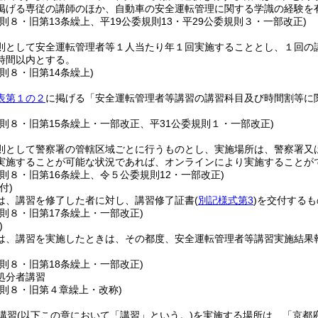
掲げる専従の講師のほか、自動車の安全運転管理に関する学識の経験を
則８・旧第13条繰上、平19公委規則13・平29公委規則３・一部改正)
則として安全運転管理者等１人当たり年１回実施することとし、１回の
時間以内とする。
則８・旧第14条繰上)
表第１の２
に掲げる「安全運転管理者等講習の講習科目及び時間割等に
規則８・旧第15条繰上・一部改正、平31公委規則１・一部改正)
則として警察署の管轄区域ごとに行うものとし、実施場所は、警察署又
実施することが可能な状況であれば、オンラインにより実施することが
則８・旧第16条繰上、令５公委規則12・一部改正)
付)
は、講習を修了した者に対し、講習修了証書
(
別記様式第3
)
を交付するも
則８・旧第17条繰上・一部改正)
)
は、講習を実施したときは、その都度、安全運転管理者等講習実施結果
則８・旧第18条繰上・一部改正)
処分者講習
規則８・旧第４章繰上・改称)
講習
(以下この章において「講習」という。)
を実施する場所は、「京都