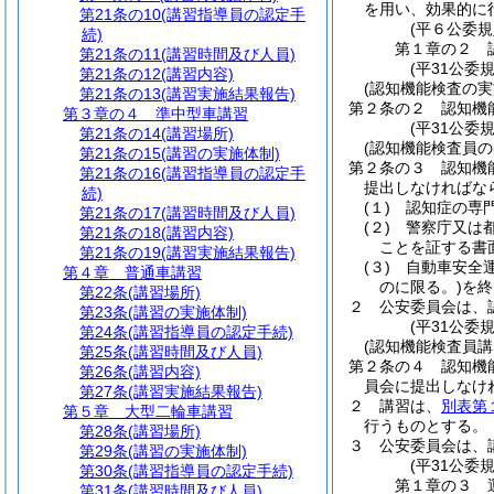
を用い、効果的に
第21条の10
(講習指導員の認定手
(平６公委
続)
第１章の２
第21条の11
(講習時間及び人員)
(平31公委
第21条の12
(講習内容)
(認知機能検査の実
第21条の13
(講習実施結果報告)
第２条の２
認知機
第３章の４
準中型車講習
(平31公委
第21条の14
(講習場所)
(認知機能検査員の
第21条の15
(講習の実施体制)
第２条の３
認知機
第21条の16
(講習指導員の認定手
提出しなければな
続)
(１)
認知症の専
第21条の17
(講習時間及び人員)
(２)
警察庁又は
第21条の18
(講習内容)
ことを証する書
第21条の19
(講習実施結果報告)
(３)
自動車安全
第４章
普通車講習
のに限る。)
を終
第22条
(講習場所)
２
公安委員会は、
第23条
(講習の実施体制)
(平31公委
第24条
(講習指導員の認定手続)
(認知機能検査員講
第25条
(講習時間及び人員)
第２条の４
認知機
第26条
(講習内容)
員会に提出しなけ
第27条
(講習実施結果報告)
２
講習は、
別表第
第５章
大型二輪車講習
行うものとする。
第28条
(講習場所)
３
公安委員会は、
第29条
(講習の実施体制)
(平31公委
第30条
(講習指導員の認定手続)
第１章の３
第31条
(講習時間及び人員)