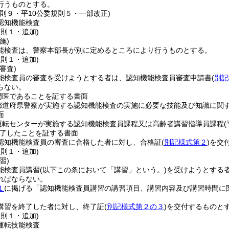
行うものとする。
規則９・平10公委規則５・一部改正)
認知機能検査
規則１・追加)
施)
能検査は、警察本部長が別に定めるところにより行うものとする。
規則１・追加)
審査)
能検査員の審査を受けようとする者は、認知機能検査員審査申請書
(
別記
らない。
門医であることを証する書面
都道府県警察が実施する認知機能検査の実施に必要な技能及び知識に関
面
運転センターが実施する認知機能検査員課程又は高齢者講習指導員課程
了したことを証する書面
認知機能検査員の審査に合格した者に対し、合格証
(
別記様式第２
)
を交
規則１・追加)
習)
能検査員講習
(以下この条において「講習」という。)
を受けようとする
ればならない。
１
に掲げる「認知機能検査員講習の講習項目、講習内容及び講習時間に
講習を終了した者に対し、終了証
(
別記様式第２の３
)
を交付するものと
規則１・追加)
運転技能検査