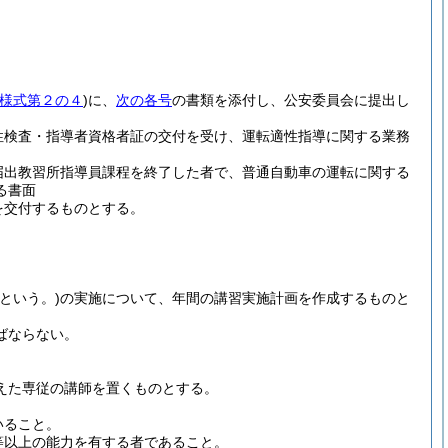
様式第２の４
)
に、
次の各号
の書類を添付し、公安委員会に提出し
性検査・指導者資格者証の交付を受け、運転適性指導に関する業務
届出教習所指導員課程を終了した者で、普通自動車の運転に関する
る書面
を交付するものとする。
という。)
の実施について、年間の講習実施計画を作成するものと
ばならない。
えた専従の講師を置くものとする。
いること。
等以上の能力を有する者であること。