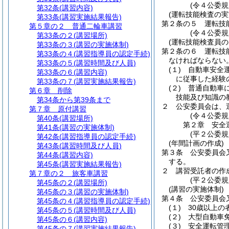
(令４公委規
第32条
(講習内容)
(運転技能検査の実
第33条
(講習実施結果報告)
第２条の５
運転技
第５章の２
普通二輪車講習
(令４公委規
第33条の２
(講習場所)
(運転技能検査員の
第33条の３
(講習の実施体制)
第２条の６
運転技
第33条の４
(講習指導員の認定手続)
なければならない
第33条の５
(講習時間及び人員)
(１)
自動車安全
第33条の６
(講習内容)
に従事した経験
第33条の７
(講習実施結果報告)
(２)
普通自動車
第６章
削除
技能及び知識の
第34条から第39条まで
２
公安委員会は、
第７章
原付講習
(令４公委規
第40条
(講習場所)
第２章
安全
第41条
(講習の実施体制)
(平２公委
第42条
(講習指導員の認定手続)
(年間計画の作成)
第43条
(講習時間及び人員)
第３条
公安委員会
第44条
(講習内容)
する。
第45条
(講習実施結果報告)
２
講習受託者の作
第７章の２
旅客車講習
(平２公委規
第45条の２
(講習場所)
(講習の実施体制)
第45条の３
(講習の実施体制)
第４条
公安委員会
第45条の４
(講習指導員の認定手続)
(１)
30歳以上の
第45条の５
(講習時間及び人員)
(２)
大型自動車
第45条の６
(講習内容)
(３)
安全運転管
第45条の７
(講習実施結果報告)