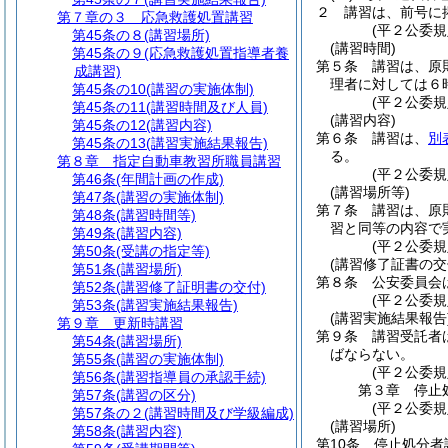
２
講習は、前号に
第７章の３
応急救護処置講習
(平２公委規
第45条の８
(講習場所)
(講習時間)
第45条の９
(応急救護処置指導者養
第５条
講習は、原
成講習)
理者に対しては６
第45条の10
(講習の実施体制)
(平２公委規
第45条の11
(講習時間及び人員)
(講習内容)
第45条の12
(講習内容)
第６条
講習は、
別
第45条の13
(講習実施結果報告)
る。
第８章
指定自動車教習所職員講習
(平２公委
第46条
(年間計画の作成)
(講習場所等)
第47条
(講習の実施体制)
第７条
講習は、原
第48条
(講習時間等)
習と同等の内容で
第49条
(講習内容)
(平２公委規
第50条
(受講の指定等)
(講習修了証書の交
第51条
(講習場所)
第８条
公安委員会
第52条
(講習修了証明書の交付)
(平２公委規
第53条
(講習実施結果報告)
(講習実施結果報告
第９章
更新時講習
第９条
講習受託者
第54条
(講習場所)
ばならない。
第55条
(講習の実施体制)
(平２公委規
第56条
(講習指導員の承認手続)
第３章
停止
第57条
(講習の区分)
(平２公委
第57条の２
(講習時間及び学級編成)
(講習場所)
第58条
(講習内容)
第10条
停止処分者