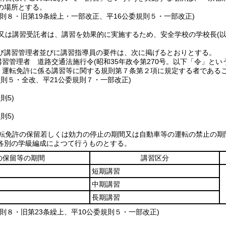
の場所とする。
規則８・旧第19条繰上・一部改正、平16公委規則５・一部改正)
又は講習受託者は、講習を効果的に実施するため、安全学校の学校長
(
び講習管理者並びに講習指導員の要件は、次に掲げるとおりとする。
講習管理者 道路交通法施行令
(昭和35年政令第270号。以下「令」とい
 運転免許に係る講習等に関する規則第７条第２項に規定する者である
規則５・全改、平21公委規則７・一部改正)
則5)
則5)
転免許の保留若しくは効力の停止の期間又は自動車等の運転の禁止の期
各別の学級編成によつて行うものとする。
の保留等の期間
講習区分
短期講習
中期講習
長期講習
則８・旧第23条繰上、平10公委規則５・一部改正)