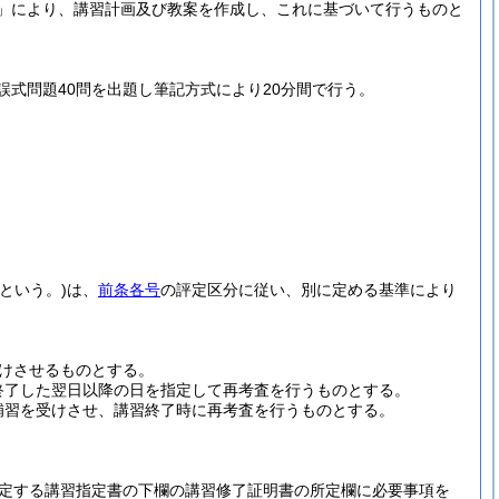
」により、講習計画及び教案を作成し、これに基づいて行うものと
式問題40問を出題し筆記方式により20分間で行う。
という。)
は、
前条各号
の評定区分に従い、別に定める基準により
けさせるものとする。
終了した翌日以降の日を指定して再考査を行うものとする。
補習を受けさせ、講習終了時に再考査を行うものとする。
定する講習指定書の下欄の講習修了証明書の所定欄に必要事項を