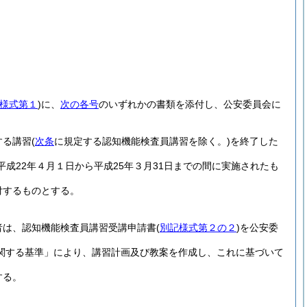
様式第１
)
に、
次の各号
のいずれかの書類を添付し、公安委員会に
する講習
(
次条
に規定する認知機能検査員講習を除く。)
を終了した
(平成22年４月１日から平成25年３月31日までの間に実施されたも
付するものとする。
者は、認知機能検査員講習受講申請書
(
別記様式第２の２
)
を公安委
関する基準」により、講習計画及び教案を作成し、これに基づいて
する。