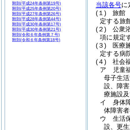
附則
(平成24年条例第19号)
当該各号
に
附則
(平成25年条例第20号)
(１)
旅館
附則
(平成27年条例第26号)
附則
(平成28年条例第44号)
定する旅
附則
(平成30年条例第17号)
(２)
公衆
附則
(平成30年条例第21号)
附則
(令和６年条例第７号)
項に規定
附則
(令和６年条例第18号)
(３)
医療
定する病
(４)
社会
ア
児童
母子生活
設、障害
療施設及
イ
身体
体障害者
ウ
生活
設、更生