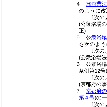
４
旅館業法
のように改
〔次の
(公衆浴場
正)
５
公衆浴
を次のよう
〔次の
(公衆浴場
６
公衆浴
条例第12号
〔次の
(京都府の
７
京都府
第４号)
の
〔次の