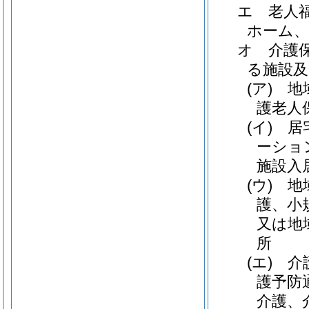
エ
老人
ホーム、
オ
介護
る施設及
(ア)
地
護老人
(イ)
居
ーショ
施設入
(ウ)
地
護、小
又は地
所
(エ)
介
護予防
介護、