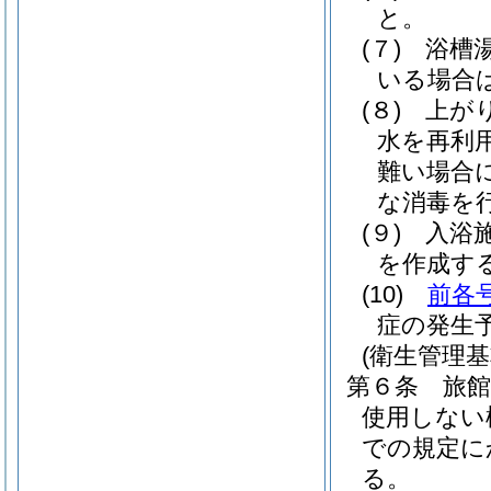
と。
(７)
浴槽
いる場合
(８)
上が
水を再利
難い場合
な消毒を
(９)
入浴
を作成す
(10)
前各
症の発生
(衛生管理基
第６条
旅
使用しない
での規定に
る。