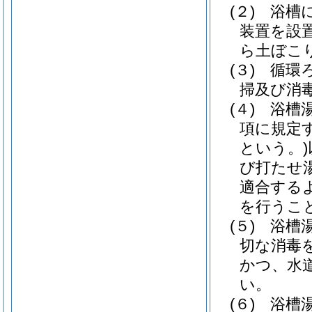
(２)
浴槽
装置を設
ら土ぼこ
(３)
循環
掃及び消
(４)
浴槽
項に規定
という。)
び打たせ
適合する
を行うこ
(５)
浴槽
切な消毒
かつ、水
い。
(６)
浴槽