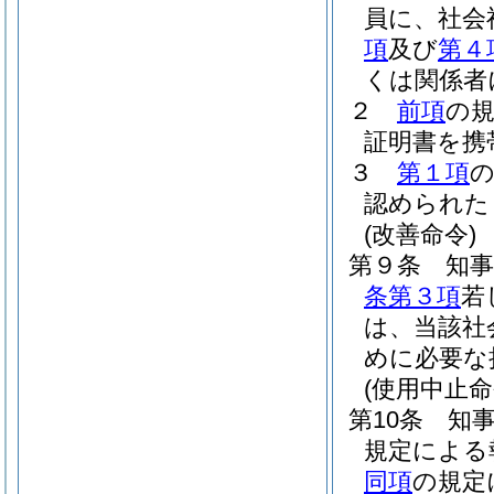
員に、社会
項
及び
第４
くは関係者
２
前項
の
証明書を携
３
第１項
認められた
(改善命令)
第９条
知
条第３項
若
は、当該社
めに必要な
(使用中止命
第10条
知
規定による
同項
の規定