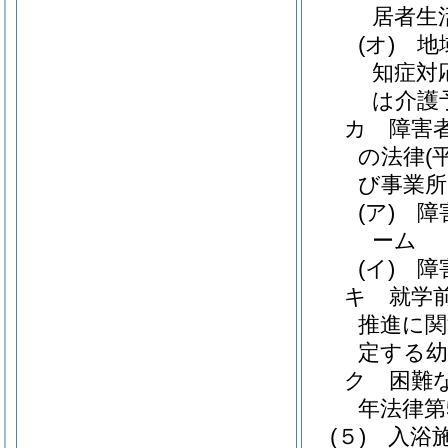
居者生
(オ)
地
知症対
は介護
カ
障害
の法律
(
び事業所
(ア)
障
ーム
(イ)
障
キ
就学
推進に関
定する幼
ク
困難
年法律第5
(５)
入浴