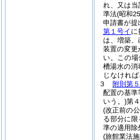
れ、又は当
準法
(昭和2
申請書が提
第１号イ
に
は、増築、
装置の変更
い。
この場
槽湯水の消
じなければ
３
附則第５
配置の基準
いう。)
第
(改正前の
る部分に限
準の適用除
(旅館業法