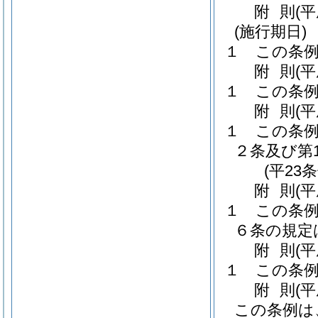
附
則
(
(施行期日)
１
この条例
附
則
(
１
この条例
附
則
(
１
この条例
２条及び第
(平23
附
則
(
１
この条例
６条の規定
附
則
(
１
この条例
附
則
(
この条例は