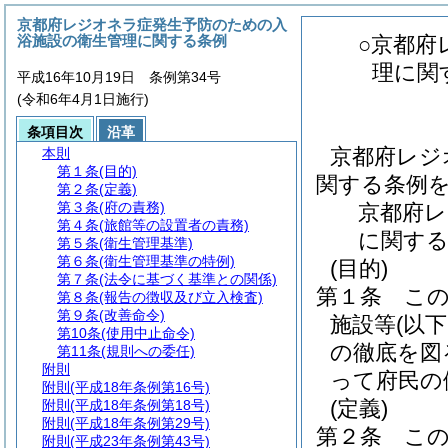
京都府レジオネラ症発生予防のための入
浴施設の衛生管理に関する条例
○京都府
理に関
平成16年10月19日 条例第34号
(令和6年4月1日施行)
条項目次
沿革
京都府レジ
本則
第１条
(目的)
関する条例
第２条
(定義)
第３条
(府の責務)
京都府レ
第４条
(旅館等の設置者の責務)
に関する
第５条
(衛生管理基準)
第６条
(衛生管理基準の特例)
(目的)
第７条
(法令に基づく基準との関係)
第１条
こ
第８条
(報告の徴収及び立入検査)
第９条
(改善命令)
施設等
(以
第10条
(使用中止命令)
の徹底を図
第11条
(規則への委任)
附則
って府民の
附則
(平成18年条例第16号)
(定義)
附則
(平成18年条例第18号)
附則
(平成18年条例第29号)
第２条
こ
附則
(平成23年条例第43号)