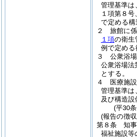
管理基準は
１項第８号
で定める構
２
旅館に
１項
の衛生
例で定める
３
公衆浴
公衆浴場法
とする。
４
医療施
管理基準は
及び構造設
(平30
(報告の徴
第８条
知
福祉施設等