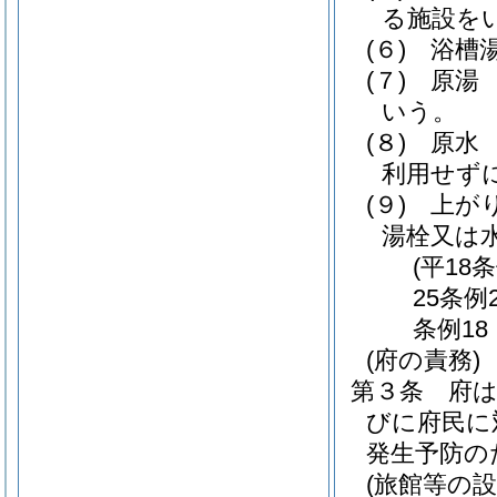
る施設を
(６)
浴槽
(７)
原湯
いう。
(８)
原水
利用せず
(９)
上が
湯栓又は
(平18
25条例
条例1
(府の責務)
第３条
府
びに府民に
発生予防の
(旅館等の設