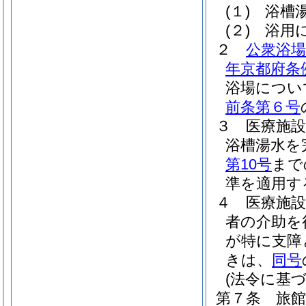
(１)
浴槽
(２)
浴用
２
公衆浴
年京都府条例
浴場につい
前条第６号
３
医療施
浴槽湯水を
第10号
まで
準を適用す
４
医療施
者の介助を
が特に支障
きは、
同号
(法令に基
第７条
旅