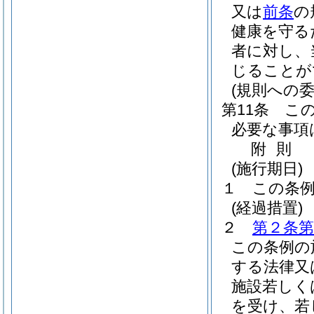
又は
前条
の
健康を守る
者に対し、
じることが
(規則への委
第11条
こ
必要な事項
附
則
(施行期日)
１
この条例
(経過措置)
２
第２条第
この条例の
する法律又
施設若しく
を受け、若