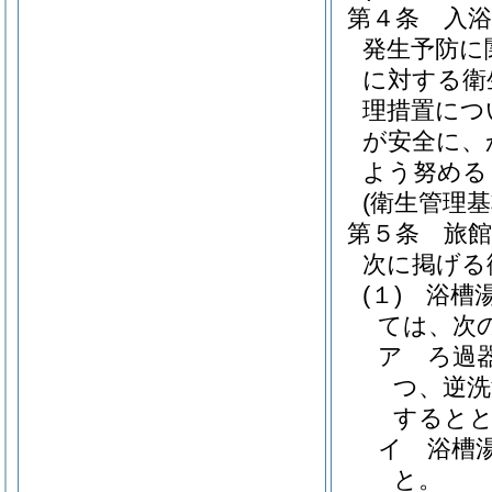
第４条
入
発生予防に
に対する衛
理措置につ
が安全に、
よう努める
(衛生管理基
第５条
旅
次に掲げる
(１)
浴槽
ては、次
ア
ろ過
つ、逆洗
すると
イ
浴槽
と。