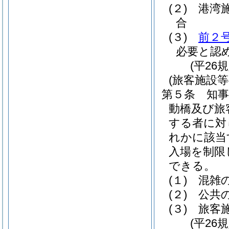
(２)
港湾
合
(３)
前２
必要と認
(平26
(旅客施設
第５条
知
動橋及び旅
する者に対
れかに該当
入場を制限
できる。
(１)
混雑
(２)
公共
(３)
旅客
(平26