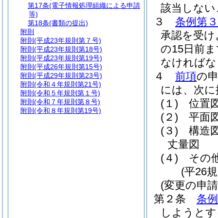
第17条
(電子情報処理組織による申請
該当しない
等)
３
条例第３
第18条
(書類の提出)
附則
承認を受け
附則
(平成23年規則第７号)
の15日前
附則
(平成23年規則第18号)
附則
(平成23年規則第19号)
なければな
附則
(平成26年規則第15号)
４
前項
の
附則
(平成29年規則第23号)
附則
(令和４年規則第21号)
には、次に
附則
(令和５年規則第１号)
(１)
位置
附則
(令和７年規則第８号)
附則
(令和８年規則第19号)
(２)
平面
(３)
構造
丈量図
(４)
その
(平26
(変更の申請
第２条
条例
しようとす