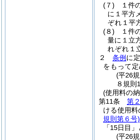
(７)
１件
に１平方
ぞれ１平
(８)
１件
量に１立
れぞれ１
２
条例
に
をもって定
(平2
８規則1
(使用料の納
第11条
第
ける使用料
規則第６号)
「15日目
(平26