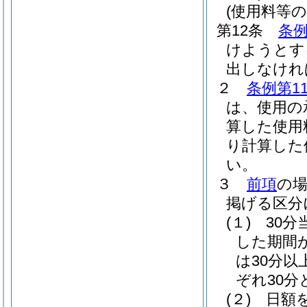
(使用料等の
第12条
条例
けようとす
出しなけれ
２
条例第1
は、使用の
算した使用
り計算した
い。
３
前項
の
掲げる区分
(１)
30
した期間
は30分
ぞれ30
(２)
日額