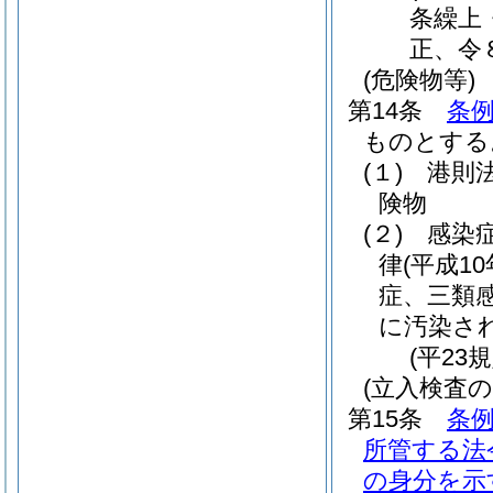
条繰上
正、令
(危険物等)
第14条
条例
ものとする
(１)
港則
険物
(２)
感染
律
(平成10
症、三類
に汚染さ
(平23
(立入検査
第15条
条例
所管する法
の身分を示