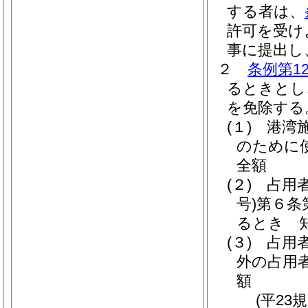
する者は、
許可を受け
事に提出し
２
条例第1
るときとし
を免除する
(１)
港湾
のために
全額
(２)
占用
号)
第６条
るとき 
(３)
占用
外の占用
額
(平23