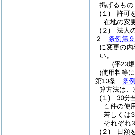
掲げるもの
(１)
許可
在地の変
(２)
法人
２
条例第９
に変更の内
い。
(平23
(使用料等
第10条
条
算方法は、
(１)
30
１件の使
若しくは
それぞれ
(２)
日額