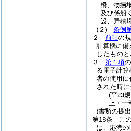
橋、物揚
及び係船
設、野積
(２)
条例第
２
前項
の
計算機に備
したものと
３
第１項
る電子計算
者の使用に
された時に
(平23
上・一
(書類の提出
第18条
こ
は、港湾の