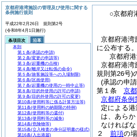
京都府港湾施設の管理及び使用に関する
条例施行規則
○京都府
平成22年2月26日 規則第2号
(令和8年4月1日施行)
京都府港湾
条項目次
沿革
に公布する
本則
第１条
(承認の申請)
京都府港
第２条
(変更の申請等)
第３条
(起重機の点検)
京都府港湾
第４条
(離岸又は転係の命令)
規則第26号
第５条
(旅客施設等への入場制限)
第６条
(区画使用)
(承認の申請
第７条
(起重機の使用の一時中止等)
第１条
京
第８条
(目的外使用の許可の申請)
第９条
(目的外使用の許可の変更)
京都府条例
第10条
(使用料等に係る計算方法等)
定による港
第11条
(使用料の納期限の特例)
第12条
(使用料等の還付)
は、あらか
第13条
(使用料等の減免)
なければな
第14条
(危険物等)
第15条
(立入検査の身分証明書の様式)
２
前項
の
第16条
(入出港届)