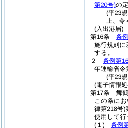
第20号)
の
(平23
上、令
(入出港届)
第16条
条例
施行規則に
する。
２
条例第1
年運輸省令第
(平23
(電子情報
第17条
舞
この条にお
律第218号)
使用して行
(１)
条例