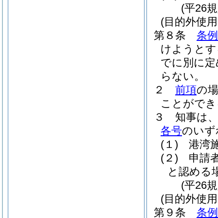
(平26
(目的外使
第８条
条例
けようとす
でに別に定
らない。
２
前項
の
ことができ
３
知事は
各号
のいず
(１)
港湾
(２)
申請
と認める
(平26
(目的外使
第９条
条例