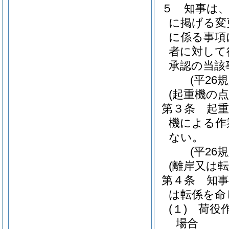
５
知事は
に掲げる変
に係る事項
者に対して
承認の当該
(平26
(起重機の点
第３条
起
機による作
ない。
(平26
(離岸又は転
第４条
知
は転係を命
(１)
荷役
場合