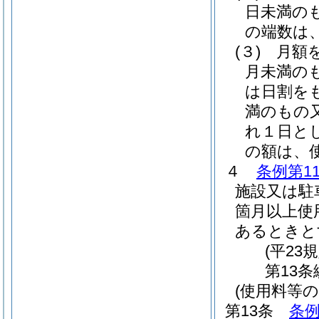
日未満の
の端数は
(３)
月額
月未満の
は日割を
満のもの
れ１日と
の額は、
４
条例第1
施設又は駐
箇月以上使
あるときと
(平23
第13
(使用料等の
第13条
条例