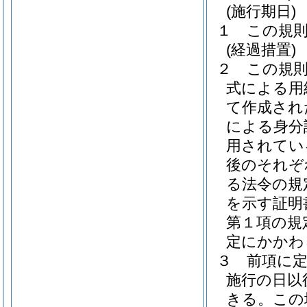
(施行期日)
１
この規
(経過措置)
２
この規
式による用
て作成され
による身分
用されてい
後のそれぞ
る法令の規
を示す証明
第１項の規
定にかかわ
３
前項に
施行の日以
きる。
この