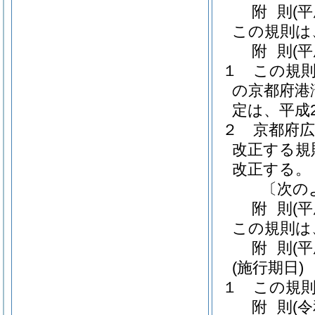
附
則
(
この規則は
附
則
(
１
この規
の京都府港
定は、平成
２
京都府
改正する規
改正する。
〔次の
附
則
(
この規則は
附
則
(
(施行期日)
１
この規
附
則
(