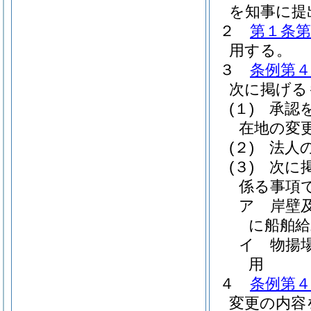
を知事に提
２
第１条第
用する。
３
条例第
次に掲げる
(１)
承認
在地の変
(２)
法人
(３)
次に
係る事項
ア
岸壁
に船舶給
イ
物揚
用
４
条例第４
変更の内容