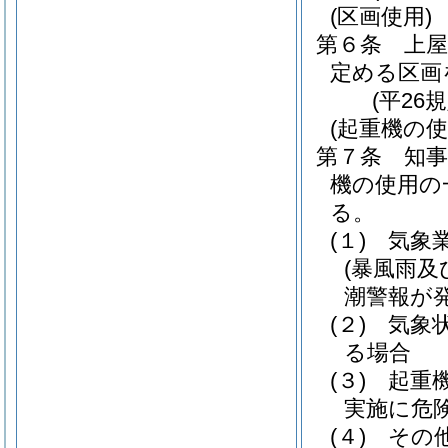
(区画使用)
第６条
上
定める区画
(平26
(起重機の
第７条
知
機の使用の
る。
(１)
気象
(暴風雨及
潮警報が
(２)
気象
る場合
(３)
起重
実施に危
(４)
その