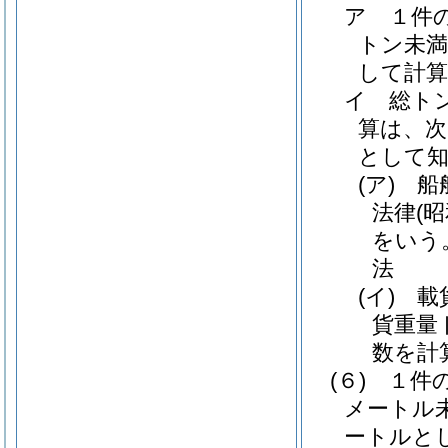
ア
１件
トン未
して計
イ
総ト
算は、
として
(ア)
船
法律
(
をいう
法
(イ)
載
貨重量
数を計
(６)
１件
メートル
ートルと