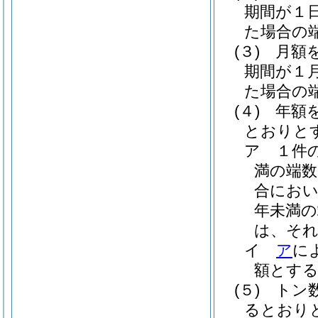
期間が１
た場合の
(３)
月額
期間が１
た場合の
(４)
年額
とおりと
ア
１件
満の端数
合におい
年未満の
は、そ
イ
ア
に
額とす
(５)
トン
るとおり