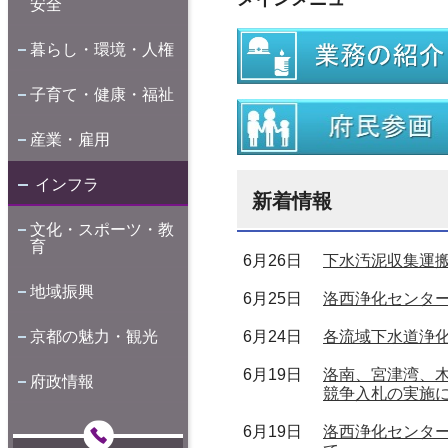
安全
暮らし・環境・人権
子育て・健康・福祉
産業・雇用
インフラ
新着情報
文化・スポーツ・教
育
6月26日
下水汚泥収集運
地域振興
6月25日
洛西浄化センタ
6月24日
各流域下水道浄
京都の魅力・観光
6月19日
洛南、宮津湾、
府政情報
競争入札の実施
6月19日
洛西浄化センタ