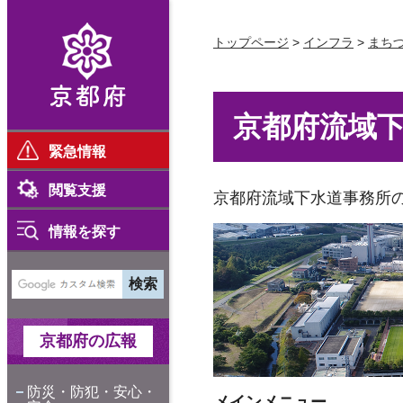
京都府
トップページ
>
インフラ
>
まち
京都府流域
緊急情報
閲覧支援
京都府流域下水道事務所
情報を探す
京都府の広報
防災・防犯・安心・
メインメニュー