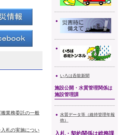
いろは呑龍新聞
施設公開・水質管理関係は
施設管理課
運搬業務委託の一般
水質データ等（維持管理年報
他）
争入札の実施につい
入札・契約関係は総務課