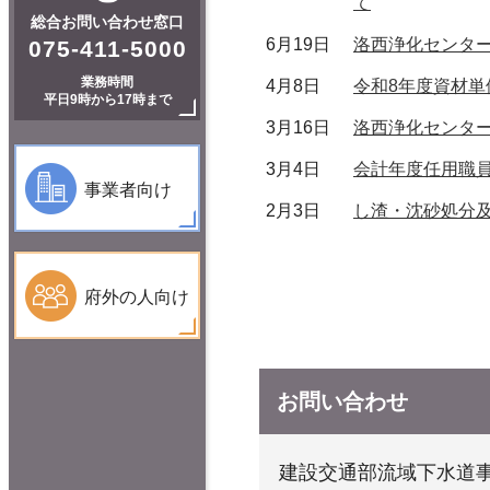
て
総合お問い合わせ窓口
6月19日
洛西浄化センタ
075-411-5000
業務時間
4月8日
令和8年度資材
平日9時から17時まで
3月16日
洛西浄化センタ
3月4日
会計年度任用職
事業者向け
2月3日
し渣・沈砂処分
府外の人向け
お問い合わせ
建設交通部流域下水道