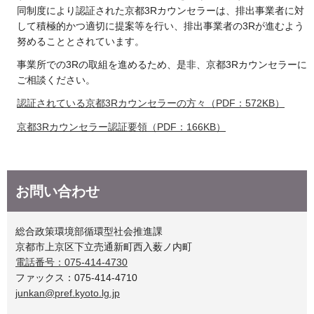
同制度により認証された京都3Rカウンセラーは、排出事業者に対
して積極的かつ適切に提案等を行い、排出事業者の3Rが進むよう
努めることとされています。
事業所での3Rの取組を進めるため、是非、京都3Rカウンセラーに
ご相談ください。
認証されている京都3Rカウンセラーの方々（PDF：572KB）
京都3Rカウンセラー認証要領（PDF：166KB）
お問い合わせ
総合政策環境部循環型社会推進課
京都市上京区下立売通新町西入薮ノ内町
電話番号：075-414-4730
ファックス：075-414-4710
junkan@pref.kyoto.lg.jp