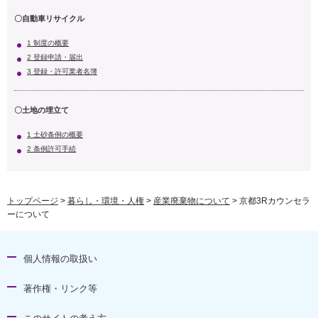
〇自動車リサイクル
1 制度の概要
2 登録申請・届出
3 登録・許可業者名簿
〇土地の埋立て
1 土砂条例の概要
2 条例許可手続
トップページ
>
暮らし・環境・人権
>
産業廃棄物について
> 京都3Rカウンセラ
ーについて
個人情報の取扱い
著作権・リンク等