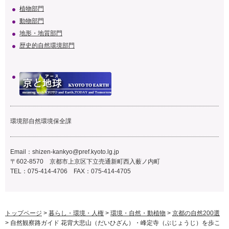
植物部門
動物部門
地形・地質部門
歴史的自然環境部門
環境部自然環境保全課
Email：
shizen-kankyo@pref.kyoto.lg.jp
〒602-8570 京都市上京区下立売通新町西入薮ノ内町
TEL：075-414-4706 FAX：075-414-4705
トップページ
>
暮らし・環境・人権
>
環境・自然・動植物
>
京都の自然200選
> 自然観察路ガイド 花背大悲山（だいひざん）・峰定寺（ぶじょうじ）を歩こ