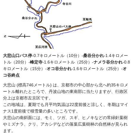
大悲山口バス停
-0.7キロメートル（10分）-
桑谷分かれ
-1.4キロメー
トル（20分）-
峰定寺
-1.6キロメートル（25分）-
ナメラ谷分かれ
-0.8
キロメートル（15分）-
オコ谷分かれ
-1.6キロメートル（25分）-
オ
コ谷終点
大悲山 (標高746メートル) は、京都市の中心部から北へ約35キロメ
ートル離れたところで、丹波山地の東南部に当たりますが、行政区
分上は京都市左京区です。
この地域は、夏期でも月平均気温は22度前後と涼しく、冬期はマイ
ナス1度前後で積雪量の多いところです。
大悲山の南斜面には、モミ、ツガ、スギ、ヒノキなどの常緑針葉樹
やミズナラ、クリ、アカシデなどの落葉広葉樹林の自然林が見られ
ます。