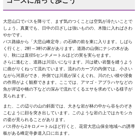
コースに沿って歩こう
大悲山口でバスを降りて、まず気のつくことは空気が冷たいことで
しょう。真夏でも、日中の日ざしは強いものの、木陰に入ればさわ
やかです。
バス路線から「大悲山峰定寺」の石碑の前を東に入ります。しばら
く行くと、2軒～3軒の家があります。道路の山側にナシの木があ
り、秋には直径5センチメートルほどの実を実らせます。
さらに進むと、道路は川沿いになります。川は硬い岩盤を縫うよう
に曲がりくねって流れています。流れのカーブの内側では、小さい
ながら河原ができ、外側では川底が深くえぐれ、川のたい積や浸食
の作用がよく観察できます。ここでは、アマゴ・アブラハヤなどの
魚が岸辺や橋の下などの深みで流れてくるエサを求めている様子が
見られます。
また、この辺りの山の斜面では、大きな岩が林の中から谷をのぞき
こむように顔を突き出しています。このような岩の上ではカモシカ
の姿が見られることがあります。
バス停から2キロメートルほど行くと、花背大悲山保全地域への誘導
板がある峰定寺参道入口に出ます。