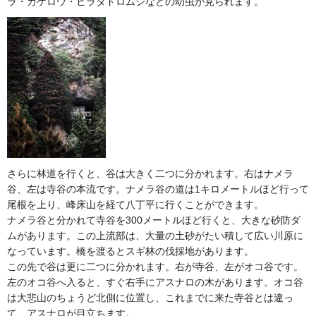
ラ・カゲロウ・ヒラタドロムシなどの幼虫が見られます。
さらに林道を行くと、谷は大きく二つに分かれます。右はナメラ
谷、左は寺谷の本流です。ナメラ谷の道は1キロメートルほど行って
尾根を上り、峰床山を経て八丁平に行くことができます。
ナメラ谷と分かれて寺谷を300メートルほど行くと、大きな砂防ダ
ムがあります。この上流部は、大量の土砂がたい積して広い川原に
なっています。橋を渡るとスギ林の伐採地があります。
この先で谷は更に二つに分かれます。右が寺谷、左がオコ谷です。
左のオコ谷へ入ると、すぐ右手にアスナロの木があります。オコ谷
は大悲山のちょうど北側に位置し、これまでに来た寺谷とは違っ
て、アスナロが目立ちます。