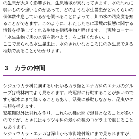
の生息が大きく影響され、生息地域が異なってきます。水の汚れに
弱いものや強いものがあって、どのような水生昆虫がどれくらいの
個体数生息しているかを調べることによって、川の水の汚染度を知
ることができます。このように、わたしたちに環境の状態に関する
情報を提供してくれる生物を指標生物と呼びます。（実験コーナー
「水生生物で川の水質を調べよう」
をご覧ください。）
ここで見られる水生昆虫は、水のきれいなところにのみ生息できる
種類であることがわかります。
3 カラの仲間
シジュウカラ科に属するいわゆるカラ類とエナガ科のエナガのグル
ープは樹林内でよく見られます。樹冠部に行動することが多いので
すが低木にまで降りることもあり、活発に移動しながら、昆虫やク
モ類を捕えます。
繁殖期以外は群れを作り、これらの種の間で混群となることが多い
のですが、ときにはキツツキ科の最小の種のコゲラまで混じること
もあります。
シジュウカラ・エナガは深山から市街地付近にまで見られますが、