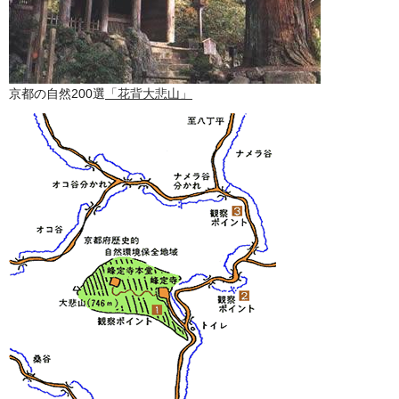
京都の自然200選
「花背大悲山」