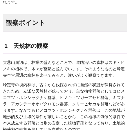
れます。
観察ポイント
1 天然林の観察
大悲山周辺は、林業の盛んなところで、道路沿いの森林はスギ・ヒ
ノキの植林で、木々が整然と並んでいます。そのようなものと峰定
寺本堂周辺の森林を比べてみると、違いがよく観察できます。
峰定寺の境内林は、古くから伐採されずに自然の状態が保持されて
きたため、立派な天然林が残っており、主な植物群落としてはヒメ
コマツ・ホンシャクナゲ群落、ヒノキ・ツガーアセビ群落、ミズナ
ラ・アカシデーオオバクロモジ群落、クリーヒサカキ群落などがあ
ります。なかでもヒメコマツ・ホンシャクナゲ群落は、この地域が
地形的及び土壌的条件が厳しいことから、この地域の気候的条件で
本来成立する群落とは別の安定した植物群落となっており、土地的
極盛相の様相を呈している貴重なものです。