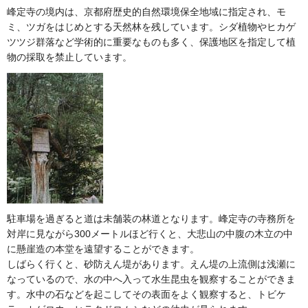
峰定寺の境内は、京都府歴史的自然環境保全地域に指定され、モ
ミ、ツガをはじめとする天然林を残しています。シダ植物やヒカゲ
ツツジ群落など学術的に重要なものも多く、保護地区を指定して植
物の採取を禁止しています。
駐車場を過ぎると道は未舗装の林道となります。峰定寺の寺務所を
対岸に見ながら300メートルほど行くと、大悲山の中腹の木立の中
に懸崖造の本堂を遠望することができます。
しばらく行くと、砂防えん堤があります。えん堤の上流側は浅瀬に
なっているので、水の中へ入って水生昆虫を観察することができま
す。水中の石などを起こしてその表面をよく観察すると、トビケ