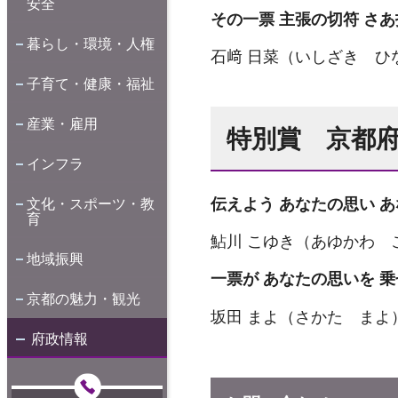
安全
その一票 主張の切符 さ
暮らし・環境・人権
石﨑 日菜（いしざき ひ
子育て・健康・福祉
産業・雇用
特別賞 京都
インフラ
伝えよう あなたの思い 
文化・スポーツ・教
育
鮎川 こゆき（あゆかわ 
地域振興
一票が あなたの思いを 
京都の魅力・観光
坂田 まよ（さかた まよ
府政情報