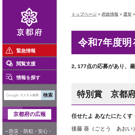
京都府
トップページ
>
府政情報
>
選挙
令和7年度
緊急情報
閲覧支援
2, 177点の応募があり
情報を探す
特別賞 京都
京都府の広報
任せたよ あなたにたくす
後藤 葵（ごとう あおい
防災・防犯・安心・