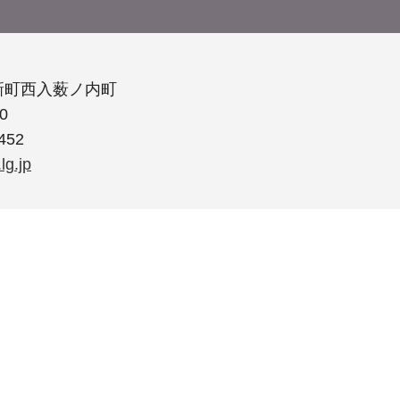
新町西入薮ノ内町
0
452
lg.jp