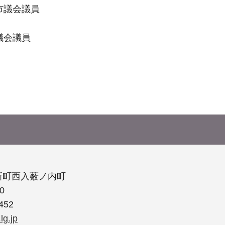
市議会議員
議会議員
新町西入薮ノ内町
0
452
lg.jp