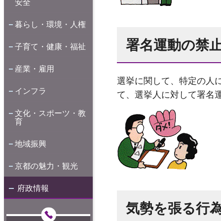
安全
暮らし・環境・人権
署名運動の禁
子育て・健康・福祉
産業・雇用
選挙に関して、特定の人
インフラ
て、選挙人に対して署名
文化・スポーツ・教
育
地域振興
京都の魅力・観光
府政情報
気勢を張る行