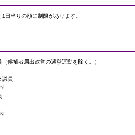
と1日当りの額に制限があります。
員（候補者届出政党の選挙運動を除く。）
出議員
以内
員
以内