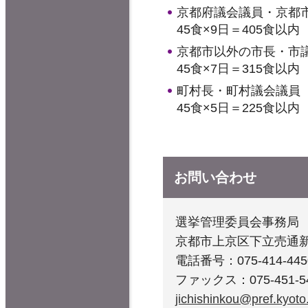
京都府議会議員・京都
45食×9日＝405食以内
京都市以外の市長・市
45食×7日＝315食以内
町村長・町村議会議員
45食×5日＝225食以内
お問い合わせ
選挙管理委員会事務局
京都市上京区下立売通
電話番号：075-414-445
ファックス：075-451-5
jichishinkou@pref.kyoto.