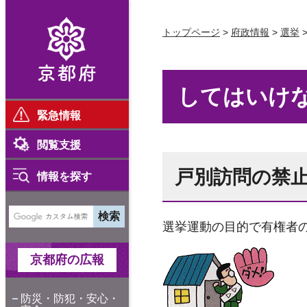
京都府
トップページ
>
府政情報
>
選挙
してはいけな
緊急情報
閲覧支援
戸別訪問の禁
情報を探す
選挙運動の目的で有権者
京都府の広報
防災・防犯・安心・