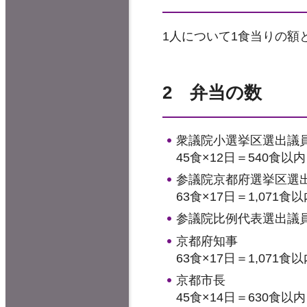
1人について1食当りの額
2 弁当の数
衆議院小選挙区選出議
45食×12日＝540食以内
参議院京都府選挙区選
63食×17日＝1,071食
参議院比例代表選出議
京都府知事
63食×17日＝1,071食
京都市長
45食×14日＝630食以内