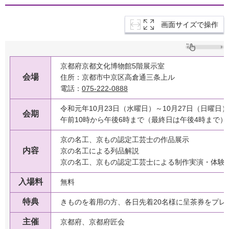
画面サイズで操作
京都府京都文化博物館5階展示室
会場
住所：京都市中京区高倉通三条上ル
電話：
075-222-0888
令和元年10月23日（水曜日）～10月27日（日曜日
会期
午前10時から午後6時まで（最終日は午後4時まで）
京の名工、京もの認定工芸士の作品展示
内容
京の名工による列品解説
京の名工、京もの認定工芸士による制作実演・体験
入場料
無料
特典
きものを着用の方、各日先着20名様に呈茶券をプレ
主催
京都府、京都府匠会