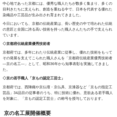
中心地であった京都には、優秀な職人たちが数多く集まり、多くの
目利きたちに支えられ、創造を重ねる中で、日本を代表する優れた
染織品や工芸品が生み出され育まれてきました。
今日においても、京都の伝統産業は、長い歴史の中で培われた伝統
の意匠と全国に誇る高い技術を持った職人さんたちの手で支えられ
ています。
◇京都府伝統産業優秀技術者
京都府では、多年にわたり伝統産業に従事し、優れた技術をもって
その発展を支えてこられた職人さんを「京都府伝統産業優秀技術者
―京の名工―」として、昭和36年から知事表彰を実施してきまし
た。
◇京の若手職人「京もの認定工芸士」
京都府では、西陣織や京仏壇・京仏具、京漆器など「京もの指定工
芸品」34品目の従事者のうち、特に技術に優れ、意欲ある若手職人
を対象に、「京もの認定工芸士」の称号を授与しております。
京の名工展開催概要