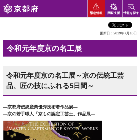
京都府
緊急情報
閲覧支援
情報を探す
更新日：2019年7月16日
令和元年度京の名工展
令和元年度京の名工展～京の伝統工芸
品、匠の技にふれる5日間～
―京都府伝統産業優秀技術者作品展
―
―
京の若手職人「京もの認定工芸士」作品展
―