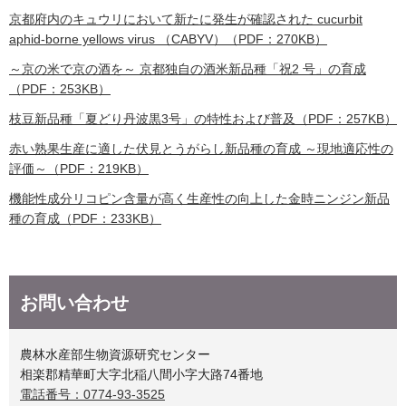
京都府内のキュウリにおいて新たに発生が確認された cucurbit
aphid-borne yellows virus （CABYV）（PDF：270KB）
～京の米で京の酒を～ 京都独自の酒米新品種「祝2 号」の育成
（PDF：253KB）
枝豆新品種「夏どり丹波黒3号」の特性および普及（PDF：257KB）
赤い熟果生産に適した伏見とうがらし新品種の育成 ～現地適応性の
評価～（PDF：219KB）
機能性成分リコピン含量が高く生産性の向上した金時ニンジン新品
種の育成（PDF：233KB）
お問い合わせ
農林水産部生物資源研究センター
相楽郡精華町大字北稲八間小字大路74番地
電話番号：0774-93-3525