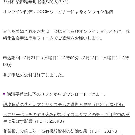
都府相楽郡精華町北稲八間大路74）
オンライン配信：ZOOMウェビナーによるオンライン配信
参加を希望されるお方は、会場参加及びオンライン参加ともに、成
績報告会申込専用フォームでご登録をお願いします。
申込期間：2月21日（水曜日）15時00分～3月13日（水曜日）15時
00分
参加申込の受付は終了しました。
講演要旨は以下のリンクからダウンロードできます。
環境負荷の少ないアグリシステムの課題と展開（PDF：208KB）
ヘアリーベッチのすき込みが黒ダイズエダマメのチョウ目害虫の発
生に及ぼす影響（PDF：256KB）
花菜根こぶ病に対する有機酸資材の防除効果（PDF：231KB）