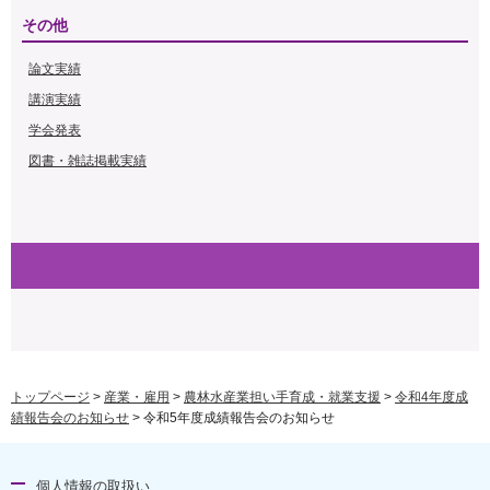
その他
論文実績
講演実績
学会発表
図書・雑誌掲載実績
トップページ
>
産業・雇用
>
農林水産業担い手育成・就業支援
>
令和4年度成
績報告会のお知らせ
> 令和5年度成績報告会のお知らせ
個人情報の取扱い