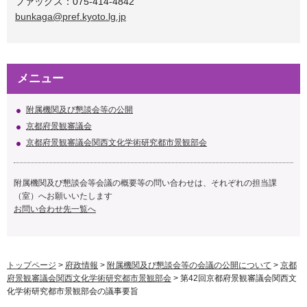
ファックス：075-414-4842
bunkaga@pref.kyoto.lg.jp
メニュー
附属機関及び懇談会等の公開
京都府景観審議会
京都府景観審議会関西文化学術研究都市景観部会
附属機関及び懇談会等会議の概要等の問い合わせは、それぞれの担当課
（室）へお願いいたします
お問い合わせ先一覧へ
トップページ
>
府政情報
>
附属機関及び懇談会等の会議の公開について
>
京都
府景観審議会関西文化学術研究都市景観部会
> 第42回京都府景観審議会関西文
化学術研究都市景観部会の議事要旨