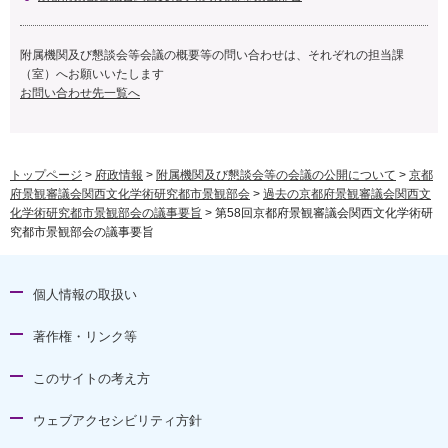
附属機関及び懇談会等会議の概要等の問い合わせは、それぞれの担当課
（室）へお願いいたします
お問い合わせ先一覧へ
トップページ
>
府政情報
>
附属機関及び懇談会等の会議の公開について
>
京都
府景観審議会関西文化学術研究都市景観部会
>
過去の京都府景観審議会関西文
化学術研究都市景観部会の議事要旨
> 第58回京都府景観審議会関西文化学術研
究都市景観部会の議事要旨
個人情報の取扱い
著作権・リンク等
このサイトの考え方
ウェブアクセシビリティ方針