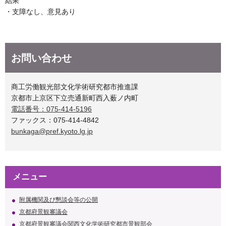
結果
・支障なし、意見あり
お問い合わせ
商工労働観光部文化学術研究都市推進課
京都市上京区下立売通新町西入薮ノ内町
電話番号：075-414-5196
ファックス：075-414-4842
bunkaga@pref.kyoto.lg.jp
メニュー
附属機関及び懇談会等の公開
京都府景観審議会
京都府景観審議会関西文化学術研究都市景観部会