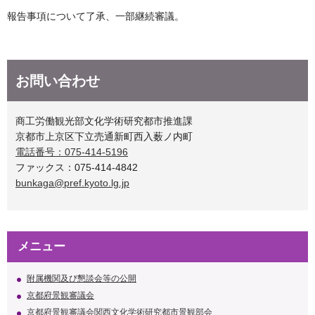
報告事項について了承、一部継続審議。
お問い合わせ
商工労働観光部文化学術研究都市推進課
京都市上京区下立売通新町西入薮ノ内町
電話番号：075-414-5196
ファックス：075-414-4842
bunkaga@pref.kyoto.lg.jp
メニュー
附属機関及び懇談会等の公開
京都府景観審議会
京都府景観審議会関西文化学術研究都市景観部会