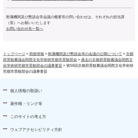
附属機関及び懇談会等会議の概要等の問い合わせは、それぞれの担当課
（室）へお願いいたします
お問い合わせ先一覧へ
トップページ
>
府政情報
>
附属機関及び懇談会等の会議の公開について
>
京都
府景観審議会関西文化学術研究都市景観部会
>
過去の京都府景観審議会関西文
化学術研究都市景観部会の議事要旨
> 第59回京都府景観審議会関西文化学術研
究都市景観部会の議事要旨
個人情報の取扱い
著作権・リンク等
このサイトの考え方
ウェブアクセシビリティ方針