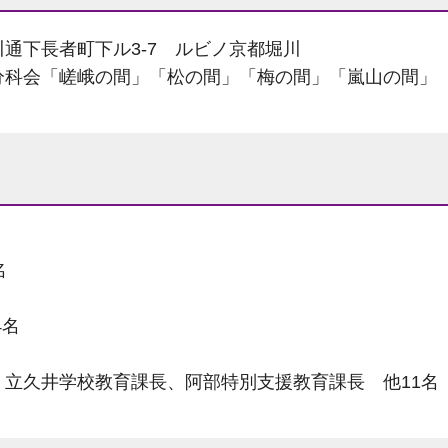
川通下長者町下ル3-7 ルビノ京都堀川
科会「嵯峨の間」「松の間」「梅の間」「嵐山の間」
名
名
名
学校教育課長、阿部特別支援教育課長 他11名