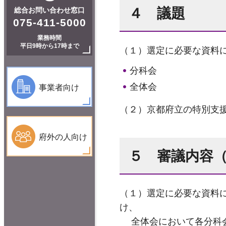
４ 議題
総合お問い合わせ窓口
075-411-5000
業務時間
平日9時から17時まで
（１）選定に必要な資料
分科会
全体会
事業者向け
（２）京都府立の特別支
府外の人向け
５ 審議内容
（１）選定に必要な資料
け、
全体会において各分科会