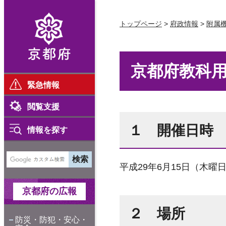
京都府
トップページ
>
府政情報
>
附属
京都府教科用
緊急情報
閲覧支援
１ 開催日時
情報を探す
平成29年6月15日（木曜
京都府の広報
２ 場所
防災・防犯・安心・