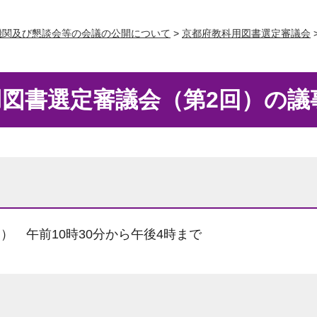
機関及び懇談会等の会議の公開について
>
京都府教科用図書選定審議会
図書選定審議会（第2回）の議
日） 午前10時30分から午後4時まで