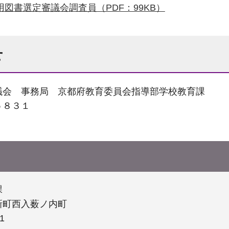
用図書選定審議会調査員（PDF：99KB）
せ
議会 事務局 京都府教育委員会指導部学校教育課
５８３１
課
新町西入薮ノ内町
1