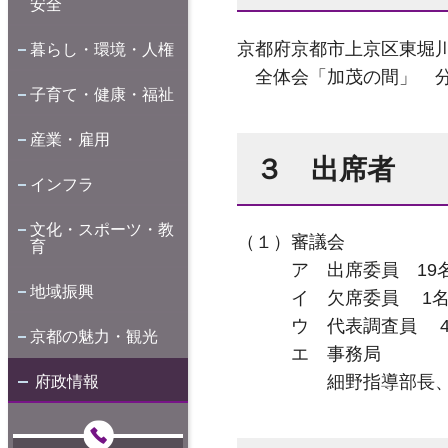
安全
京都府京都市上京区東堀
暮らし・環境・人権
全体会「加茂の間」 分
子育て・健康・福祉
産業・雇用
３ 出席者
インフラ
文化・スポーツ・教
（１）審議会
育
ア 出席委員 19
地域振興
イ 欠席委員 1
ウ 代表調査員 4
京都の魅力・観光
エ 事務局
細野指導部長、立久井
府政情報