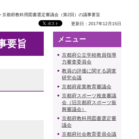
> 京都府教科用図書選定審議会（第2回）の議事要旨
更新日：2017年12月15日
メニュー
事要旨
京都府公立学校教員指導
力審査委員会
教員の評価に関する調査
研究会議
京都府産業教育審議会
京都府スポーツ推進審議
会（旧京都府スポーツ振
興審議会）
京都府教科用図書選定審
議会
京都府社会教育委員会議