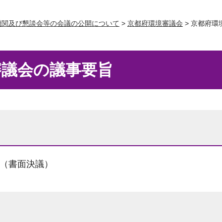
機関及び懇談会等の会議の公開について
>
京都府環境審議会
> 京都府
審議会の議事要旨
）（書面決議）