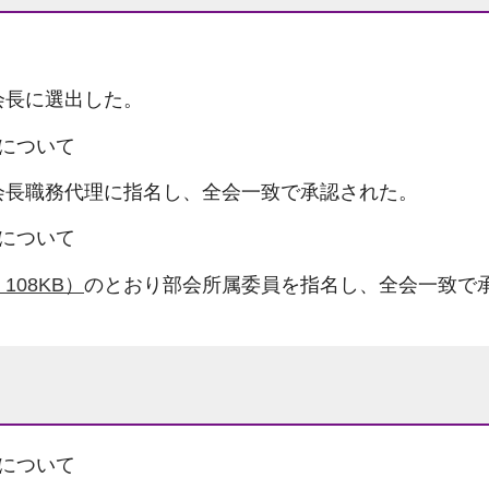
会長に選出した。
について
会長職務代理に指名し、全会一致で承認された。
について
108KB）
のとおり部会所属委員を指名し、全会一致で
について