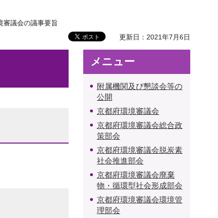
環境審議会の議事要旨
更新日：2021年7月6日
メニュー
附属機関及び懇談会等の
公開
京都府環境審議会
京都府環境審議会総合政
策部会
京都府環境審議会脱炭素
社会推進部会
京都府環境審議会廃棄
物・循環型社会形成部会
京都府環境審議会環境管
理部会