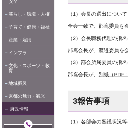
安全
（1）会長の選出について
暮らし・環境・人権
全会一致で、郡嶌委員を
子育て・健康・福祉
（2）会長職務代理の指名
産業・雇用
郡嶌会長が、渡邉委員を
インフラ
（3）部会所属委員の指名
文化・スポーツ・教
育
郡嶌会長が、
別紙（PDF：
地域振興
京都の魅力・観光
3報告事項
府政情報
（1）各部会の審議状況等