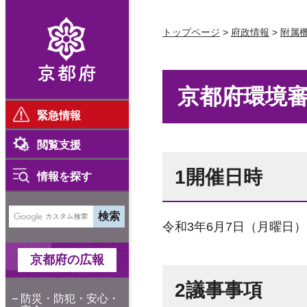
京都府
トップページ
>
府政情報
>
附属
京都府環境
緊急情報
閲覧支援
1開催日時
情報を探す
令和3年6月7日（月曜日
京都府の広報
2議事事項
防災・防犯・安心・