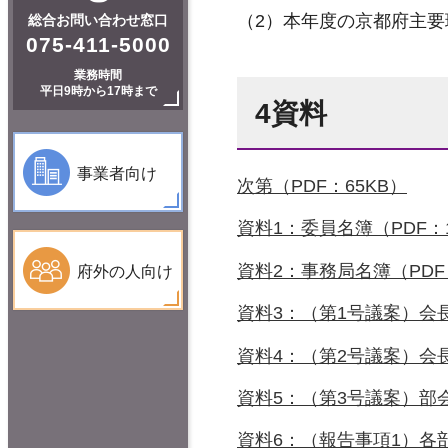
（2）本年度の京都府主
総合お問い合わせ窓口
075-411-5000
業務時間
平日9時から17時まで
4資料
事業者向け
次第（PDF：65KB）
資料1：委員名簿（PDF：1
資料2：事務局名簿（PDF
府外の人向け
資料3：（第1号議案）会長
資料4：（第2号議案）会長
資料5：（第3号議案）部会
資料6：（報告事項1）各部